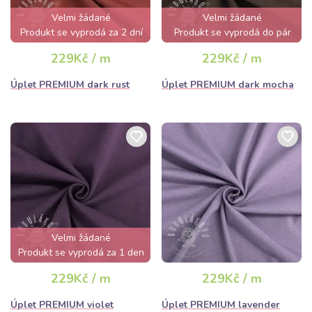
Velmi žádané
Velmi žádané
Produkt se vyprodá za 2 dní
Produkt se vyprodá do pár
hodin
229Kč / m
229Kč / m
Úplet PREMIUM dark rust
Úplet PREMIUM dark mocha
Velmi žádané
Produkt se vyprodá za 1 den
229Kč / m
229Kč / m
Úplet PREMIUM violet
Úplet PREMIUM lavender