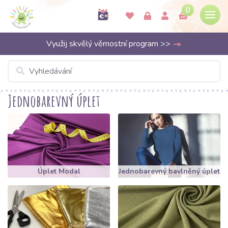
0
Využij skvělý věrnostní program >>
Jednobarevný úplet
Úplet Modal
Jednobarevný bavlněný úplet