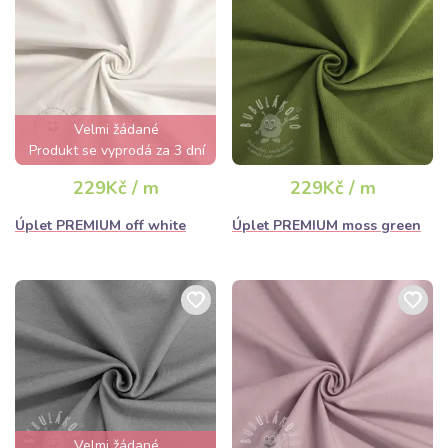
Velmi žádané
Produkt se vyprodá za 3 dní
229Kč / m
229Kč / m
Úplet PREMIUM off white
Úplet PREMIUM moss green
Velmi žádané