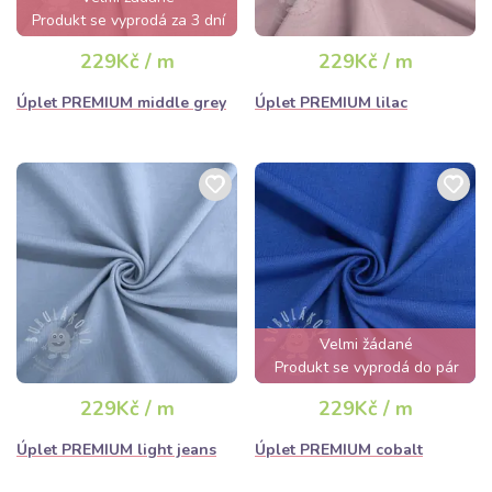
Produkt se vyprodá za 3 dní
229Kč / m
229Kč / m
Úplet PREMIUM middle grey
Úplet PREMIUM lilac
Velmi žádané
Produkt se vyprodá do pár
hodin
229Kč / m
229Kč / m
Úplet PREMIUM light jeans
Úplet PREMIUM cobalt