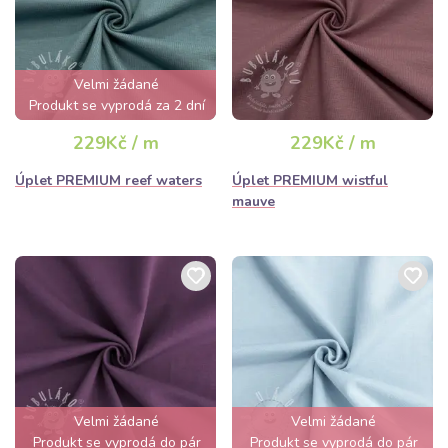
Velmi žádané
Produkt se vyprodá za 2 dní
229Kč / m
229Kč / m
Úplet PREMIUM reef waters
Úplet PREMIUM wistful
mauve
Velmi žádané
Velmi žádané
Produkt se vyprodá do pár
Produkt se vyprodá do pár