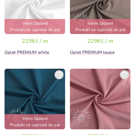
Velmi žádané
Velmi žádané
Produkt se vyprodá do pár
Produkt se vyprodá do pár
hodin
hodin
229Kč / m
229Kč / m
Úplet PREMIUM white
Úplet PREMIUM taupe
Velmi žádané
Produkt se vyprodá do pár
hodin