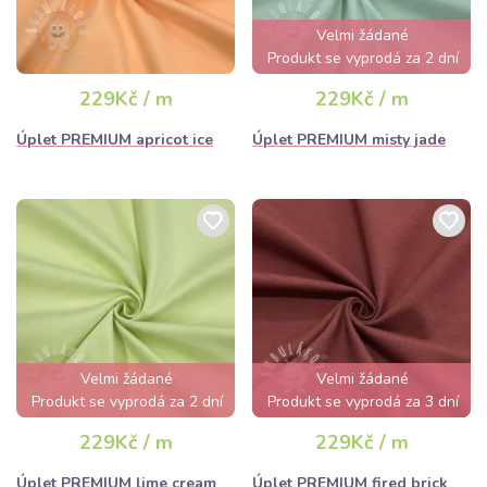
Velmi žádané
Produkt se vyprodá za 2 dní
229Kč / m
229Kč / m
Úplet PREMIUM apricot ice
Úplet PREMIUM misty jade
Velmi žádané
Velmi žádané
Produkt se vyprodá za 2 dní
Produkt se vyprodá za 3 dní
229Kč / m
229Kč / m
Úplet PREMIUM lime cream
Úplet PREMIUM fired brick