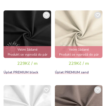
Velmi žádané
Velmi žádané
Produkt se vyprodá do pár
Produkt se vyprodá do pár
hodin
hodin
229Kč / m
229Kč / m
Úplet PREMIUM black
Úplet PREMIUM sand