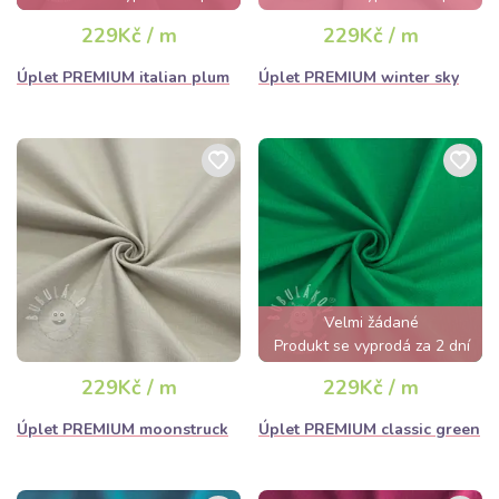
hodin
hodin
229Kč / m
229Kč / m
Úplet PREMIUM italian plum
Úplet PREMIUM winter sky
Velmi žádané
Produkt se vyprodá za 2 dní
229Kč / m
229Kč / m
Úplet PREMIUM moonstruck
Úplet PREMIUM classic green