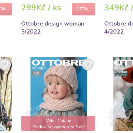
299Kč / ks
349Kč /
TAIL
DETAIL
Ottobre design woman
Ottobre de
5/2022
4/2022
Velmi žádané
Produkt se vyprodá za 3 dní