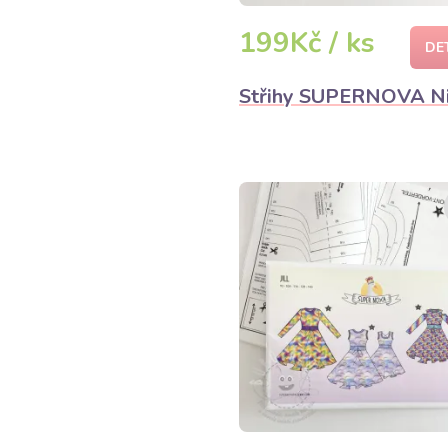
199Kč / ks
DE
Střihy SUPERNOVA N