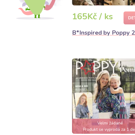
165Kč / ks
DE
B*Inspired by Poppy 
Velmi žádané
Produkt se vyprodá za 1 d