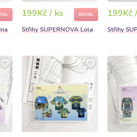
199Kč / ks
199Kč /
TAIL
DETAIL
ina
Střihy SUPERNOVA Lola
Střihy S