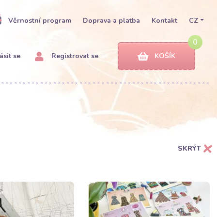
Věrnostní program
Doprava a platba
Kontakt
CZ
0
ásit se
Registrovat se
KOŠÍK
SKRÝT