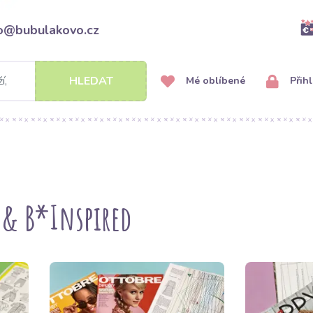
fo@bubulakovo.cz
HLEDAT
Mé oblíbené
Přihl
 & B*Inspired