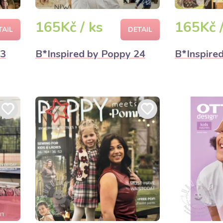
165Kč / ks
165Kč /
TAIL
DETAIL
23
B*Inspired by Poppy 24
B*Inspire
en