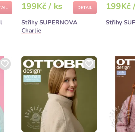
199Kč / ks
199Kč /
TAIL
DETAIL
l
Střihy SUPERNOVA
Střihy S
Charlie