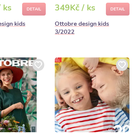
 ks
349Kč / ks
DETAIL
DETAIL
sign kids
Ottobre design kids
3/2022