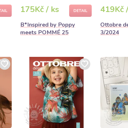
175Kč / ks
419Kč /
TAIL
DETAIL
B*Inspired by Poppy
Ottobre de
meets POMMÉ 25
3/2024