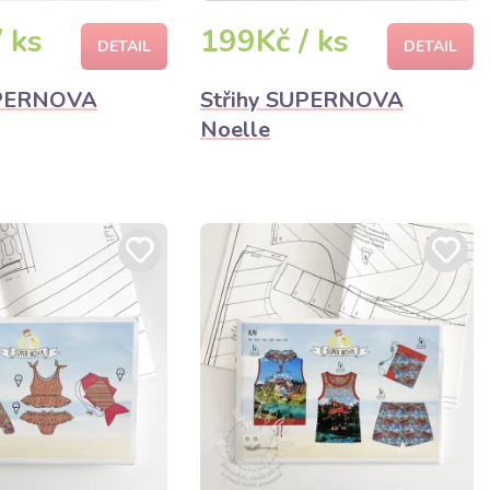
 ks
199Kč / ks
DETAIL
DETAIL
UPERNOVA
Střihy SUPERNOVA
Noelle