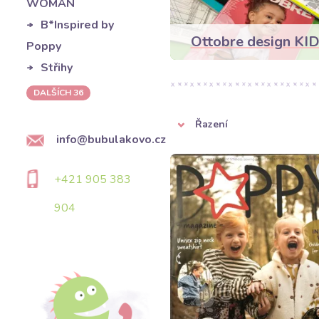
WOMAN
B*Inspired by
Ottobre design KI
Poppy
Střihy
DALŠÍCH 36
Řazení
info@bubulakovo.cz
+421 905 383
904