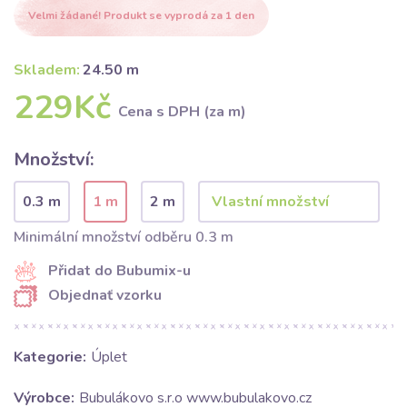
Velmi žádané! Produkt se vyprodá za 1 den
Skladem:
24.50 m
229Kč
Cena s DPH (za m)
Množství:
0.3 m
1 m
2 m
Minimální množství odběru 0.3 m
Přidat do Bubumix-u
Objednať vzorku
Kategorie:
Úplet
Výrobce:
Bubulákovo s.r.o www.bubulakovo.cz