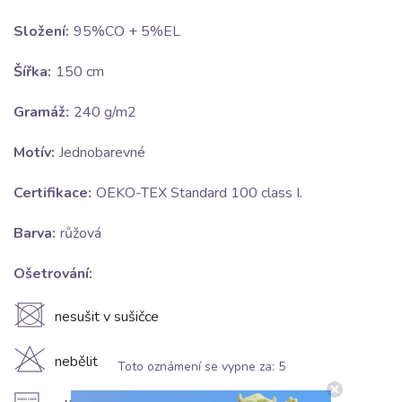
Složení:
95%CO + 5%EL
Šířka:
150 cm
Gramáž:
240 g/m2
Motív:
Jednobarevné
Certifikace:
OEKO-TEX Standard 100 class I.
Barva:
růžová
Ošetrování:
U
nesušit v sušičce
H
nebělit
Toto oznámení se vypne za:
4