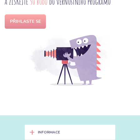
A ZÍSKEJTE
50 bodů
do věrnostního programu
PŘIHLASTE SE
+
INFORMACE