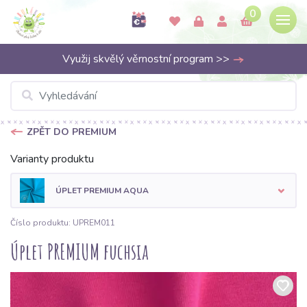
0
Využij skvělý věrnostní program >>
ZPĚT DO PREMIUM
Varianty produktu
ÚPLET PREMIUM AQUA
Číslo produktu: UPREM011
Úplet PREMIUM fuchsia