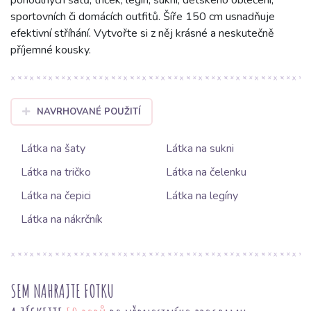
pohodlných šatů, triček, legín, sukní, dětského oblečení,
sportovních či domácích outfitů. Šíře 150 cm usnadňuje
efektivní stříhání. Vytvořte si z něj krásné a neskutečně
příjemné kousky.
NAVRHOVANÉ POUŽITÍ
Látka na šaty
Látka na sukni
Látka na tričko
Látka na čelenku
Látka na čepici
Látka na legíny
Látka na nákrčník
SEM NAHRAJTE FOTKU