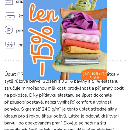
A
srážlivost 5-10%
D
žehlit na nízkém stupni (110°C)
L
profesionální chemické čištění
g
prát na 30°C
Úplet PREMIUM fuchsia je vysoce kvalitní, pružná látka v
sytě růžové barvě. Složení z 95 % bavlny a 5 % elastanu
zaručuje mimořádnou měkkost, prodyšnost a příjemný pocit
na pokožce. Díky přídavku elastanu se úplet dokonale
přizpůsobí postavě, nabízí vynikající komfort a volnost
pohybu. S gramáží 240 g/m² je tento úplet středně silný,
ideální pro širokou škálu oděvů. Látka je odolná, drží tvar i
barvu i po opakovaném praní. Skvěle se hodí na šití