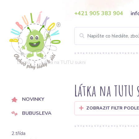
+421 905 383 904
in
Domů
Látka na TUTU sukni
Látka na TUTU 
NOVINKY
ZOBRAZIT FILTR PODLE
BUBUSLEVA
2.třída