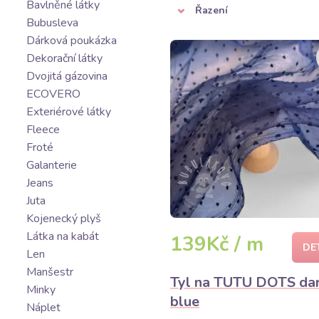
Bavlněné látky
Řazení
Bubusleva
Dárková poukázka
Dekorační látky
Dvojitá gázovina
ECOVERO
Exteriérové látky
Fleece
Froté
Galanterie
Jeans
Juta
Kojenecký plyš
Látka na kabát
139Kč / m
DE
Len
Manšestr
Tyl na TUTU DOTS da
Minky
blue
Náplet