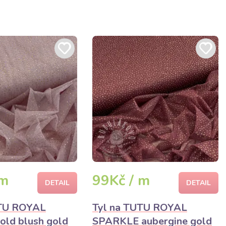
 m
99Kč / m
DETAIL
DETAIL
UTU ROYAL
Tyl na TUTU ROYAL
ld blush gold
SPARKLE aubergine gold