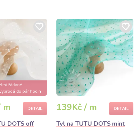
elmi žádané
vyprodá do pár hodin
/ m
139Kč / m
DETAIL
DETAIL
TU DOTS off
Tyl na TUTU DOTS mint