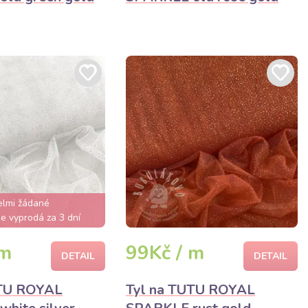
elmi žádané
e vyprodá za 3 dní
 m
99Kč / m
DETAIL
DETAIL
UTU ROYAL
Tyl na TUTU ROYAL