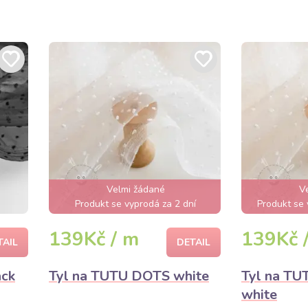
Velmi žádané
V
Produkt se vyprodá za 2 dní
Produkt se 
139Kč / m
139Kč 
TAIL
DETAIL
ack
Tyl na TUTU DOTS white
Tyl na TU
white