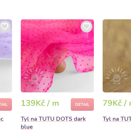
139Kč / m
79Kč /
TAIL
DETAIL
ac
Tyl na TUTU DOTS dark
Tyl na TU
blue