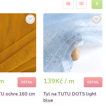
 m
139Kč / m
DETAIL
DETAIL
TU ochre 160 cm
Tyl na TUTU DOTS light
blue