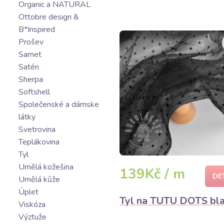
Organic a NATURAL
Ottobre design &
B*Inspired
Prošev
Samet
Satén
Sherpa
Softshell
Společenské a dámske
látky
Svetrovina
Teplákovina
Tyl
Umělá kožešina
139Kč / m
DE
Umělá kůže
Úplet
Tyl na TUTU DOTS bl
Viskóza
Výztuže