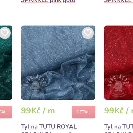
SPARKLE pink gold
SPARKLE w
99Kč / m
99Kč /
TAIL
DETAIL
Tyl na TUTU ROYAL
Tyl na T