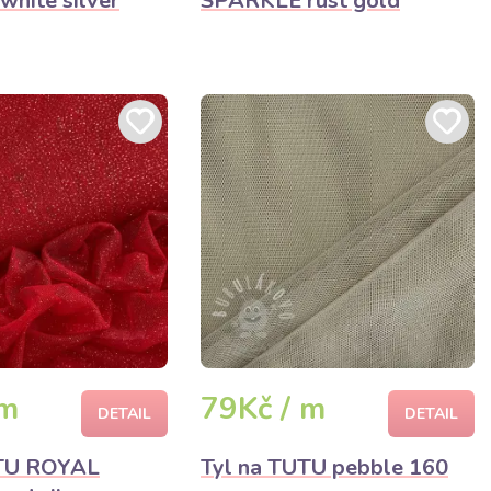
hite silver
SPARKLE rust gold
 m
79Kč / m
DETAIL
DETAIL
UTU ROYAL
Tyl na TUTU pebble 160