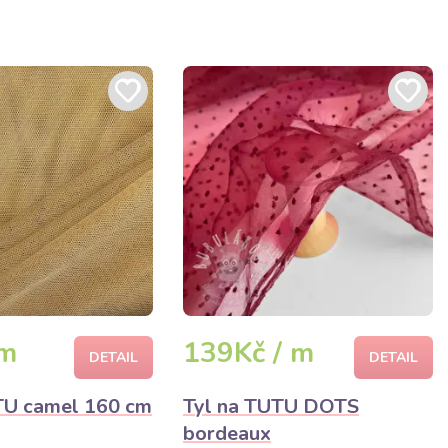
 m
139Kč / m
DETAIL
DETAIL
TU camel 160 cm
Tyl na TUTU DOTS
bordeaux