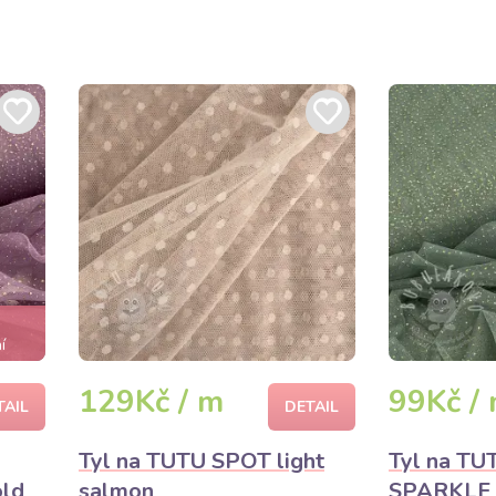
í
129Kč / m
99Kč /
TAIL
DETAIL
Tyl na TUTU SPOT light
Tyl na T
old
salmon
SPARKLE o