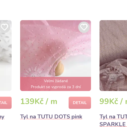
Velmi žádané
Produkt se vyprodá za 3 dní
139Kč / m
99Kč /
TAIL
DETAIL
ny
Tyl na TUTU DOTS pink
Tyl na T
SPARKLE o