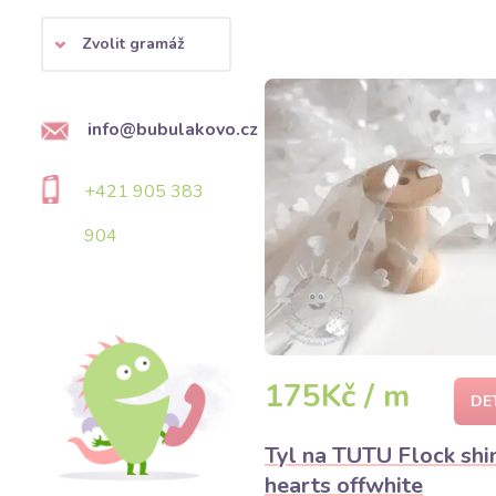
Zvolit gramáž
info@bubulakovo.cz
+421 905 383
904
175Kč / m
DE
Tyl na TUTU Flock shi
hearts offwhite