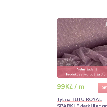
Velmi žádané
Produkt se vyprodá za 3 dn
99Kč / m
DE
Tyl na TUTU ROYAL
SPARKLE dark lilac g