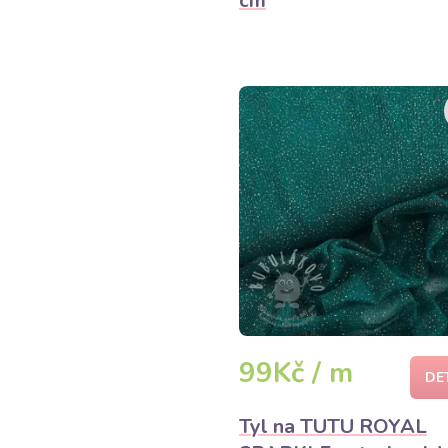
cm
99Kč / m
DE
Tyl na TUTU ROYAL