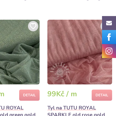
 m
99Kč / m
DETAIL
DETAIL
UTU ROYAL
Tyl na TUTU ROYAL
ld green gold
SPARKLE old rose gold