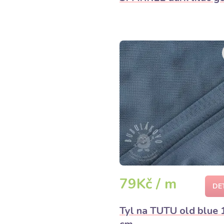
79Kč / m
DE
Tyl na TUTU old blue 