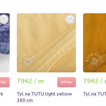
79Kč / m
79Kč /
TAIL
DETAIL
rk
Tyl na TUTU light yellow
Tyl na TU
160 cm