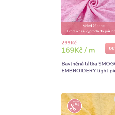
Velmi žádané
Produkt se vyprodá do pár h
299Kč
169Kč / m
DE
Bavlněná látka SMO
EMBROIDERY light pi