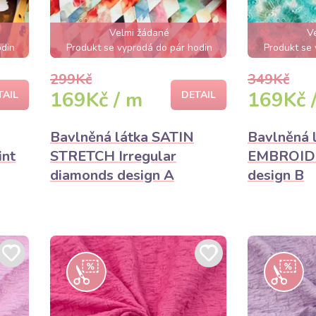
Velmi žádané
V
odin
Produkt se vyprodá do pár hodin
Produkt se 
299Kč
349Kč
169Kč / m
169Kč 
TAIL
DETAIL
Bavlněná látka SATIN
Bavlněná 
int
STRETCH Irregular
EMBROIDE
diamonds design A
design B