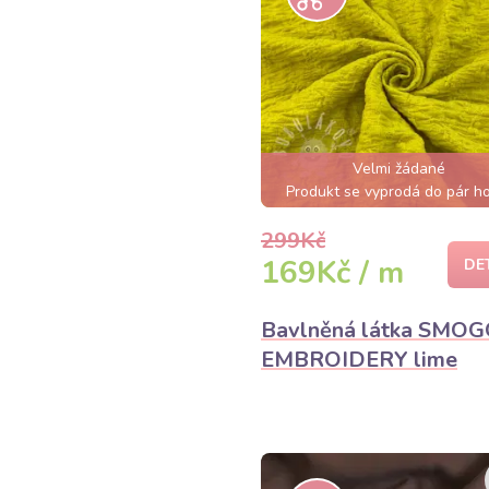
Velmi žádané
Produkt se vyprodá do pár h
299Kč
169Kč / m
DE
Bavlněná látka SMO
EMBROIDERY lime