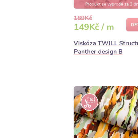
Produkt se vyprodá za 3 dn
189Kč
149Kč / m
DE
Viskóza TWILL Struct
Panther design B