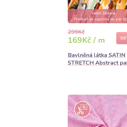
Velmi žádané
Produkt se vyprodá do pár h
299Kč
169Kč / m
DE
Bavlněná látka SATIN
STRETCH Abstract pa