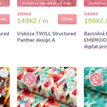
í
Produkt se vyprodá do pár hodin
Produkt se 
189Kč
349Kč
149Kč / m
199Kč 
TAIL
DETAIL
ured
Viskóza TWILL Structured
Bavlněná 
Panther design A
EMBROIDE
digital pri