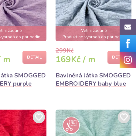
elmi žádané
Velmi žádané
vyprodá do pár hodin
Produkt se vyprodá do pár hodin
299Kč
/ m
169Kč / m
DETAIL
DETAIL
 látka SMOGGED
Bavlněná látka SMOGGED
RY purple
EMBROIDERY baby blue