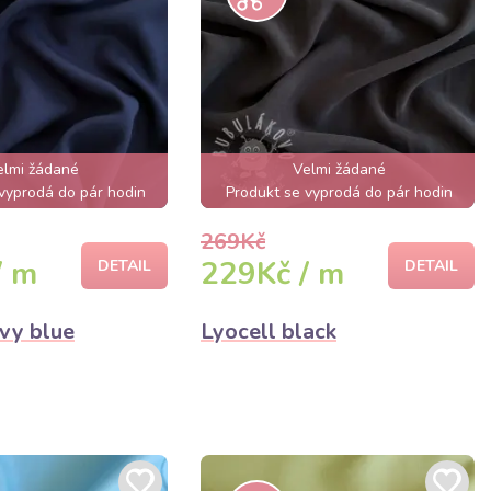
elmi žádané
Velmi žádané
vyprodá do pár hodin
Produkt se vyprodá do pár hodin
269Kč
/ m
229Kč / m
DETAIL
DETAIL
avy blue
Lyocell black