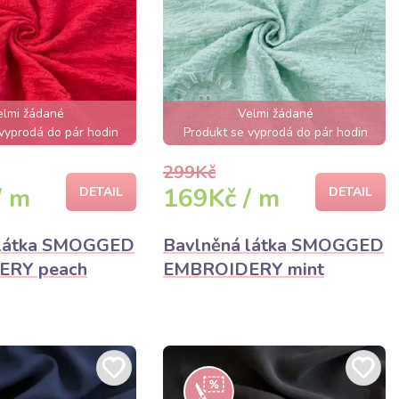
elmi žádané
Velmi žádané
vyprodá do pár hodin
Produkt se vyprodá do pár hodin
299Kč
/ m
169Kč / m
DETAIL
DETAIL
 látka SMOGGED
Bavlněná látka SMOGGED
ERY peach
EMBROIDERY mint