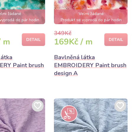
elmi žádané
Velmi žádané
vyprodá do pár hodin
Produkt se vyprodá do pár hodin
349Kč
/ m
169Kč / m
DETAIL
DETAIL
látka
Bavlněná látka
RY Paint brush
EMBROIDERY Paint brush
design A