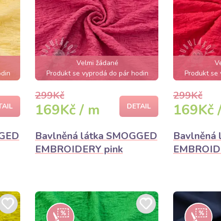
Velmi žádané
V
odin
Produkt se vyprodá do pár hodin
Produkt se 
299Kč
299Kč
169Kč / m
169Kč 
TAIL
DETAIL
GGED
Bavlněná látka SMOGGED
Bavlněná
EMBROIDERY pink
EMBROID