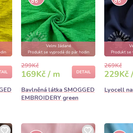
Velmi žádané
V
odin
Produkt se vyprodá do pár hodin
Produkt se 
299Kč
269Kč
169Kč / m
229Kč 
TAIL
DETAIL
GGED
Bavlněná látka SMOGGED
Lyocell n
EMBROIDERY green