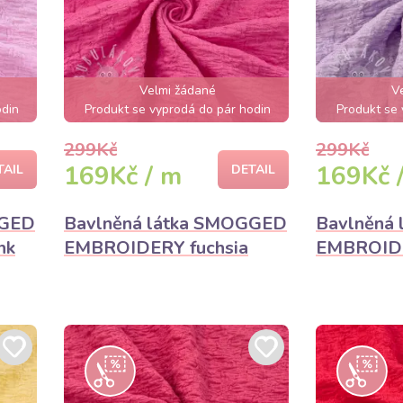
Velmi žádané
V
odin
Produkt se vyprodá do pár hodin
Produkt se 
299Kč
299Kč
169Kč / m
169Kč 
TAIL
DETAIL
GGED
Bavlněná látka SMOGGED
Bavlněná
nk
EMBROIDERY fuchsia
EMBROIDE