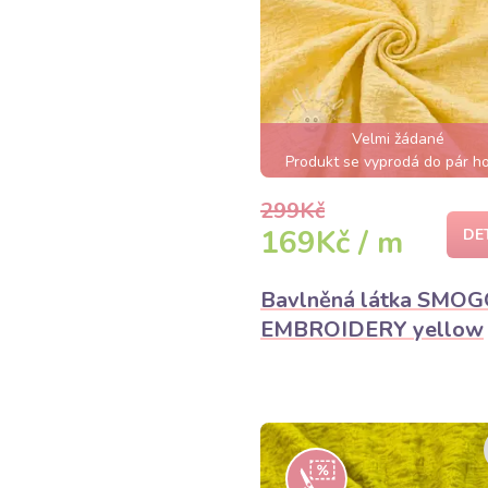
Velmi žádané
Produkt se vyprodá do pár h
299Kč
169Kč / m
DE
Bavlněná látka SMO
EMBROIDERY yellow