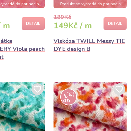
vyprodá do pár hodin
Produkt se vyprodá do pár hodin
189Kč
/ m
149Kč / m
DETAIL
DETAIL
látka
Viskóza TWILL Messy TIE
RY Viola peach
DYE design B
nt