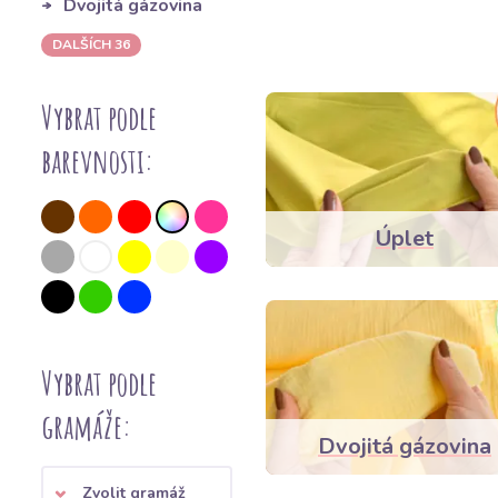
Dvojitá gázovina
DALŠÍCH 36
Vybrat podle
barevnosti:
Úplet
Vybrat podle
gramáže:
Dvojitá gázovina
Zvolit gramáž