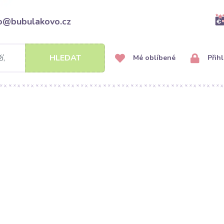
fo@bubulakovo.cz
HLEDAT
Mé oblíbené
Přihl