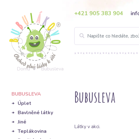
+421 905 383 904
in
Domů
Bubusleva
Bubusleva
BUBUSLEVA
Úplet
Bavlněné látky
Jiné
Látky v akci.
Teplákovina