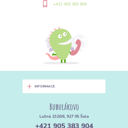
tenčí jehlu (např. velikost 70-80), na silné a
+421 905 383 904
riflové látky silnější (90-110). Ostrý hrot
(universal, microtex) je vhodný na tkaniny,
zaoblený hrot (jersey, stretch) na úplety, aby
jehla vlákno neprotrhla, ale ho rozhrnula.
Q:
Jaký je rozdíl mezi kovovým a plastovým zipem?
A:
Kovový zip je pevnější a odolnější, hodí se
na rifle, bundy a tašky, kde je namáhaný.
Plastový (spirálový nebo kostěný) zip je
ohebnější, lehčí a tišší, vhodný na šaty, sukně,
polštáře a jemnější oděvy. Spirálový zip se
+
INFORMACE
při poškození často sám opraví, zatímco u
kovového se po vypadnutí zoubku už opravit
nedá.
Bubulákovo
Q:
Jaké nitě jsou nejlepší na šití bavlny a úpletu?
Lužná 2320/6, 927 05 Šala
A:
Pro většinu běžného šití se používají
+421 905 383 904