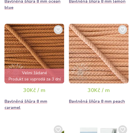
Bavlněná šňůra 8 mm ocean
Bavlněná šňůra 8 mm lemon
blue
Velmi žádané
Produkt se vyprodá za 3 dní
30Kč / m
30Kč / m
Bavlněná šňůra 8 mm
Bavlněná šňůra 8 mm peach
caramel