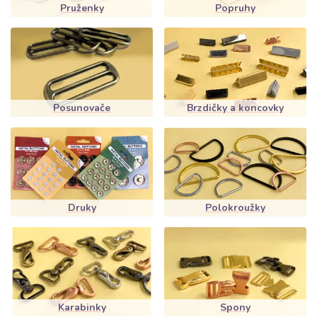
Pruženky
Popruhy
Posunovače
Brzdičky a koncovky
Druky
Polokroužky
Karabinky
Spony