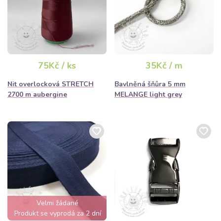
75Kč / ks
35Kč / m
Nit overlocková STRETCH
Bavlněná šňůra 5 mm
2700 m aubergine
MELANGE light grey
Velmi žádané
Produkt se vyprodá za 2 dní