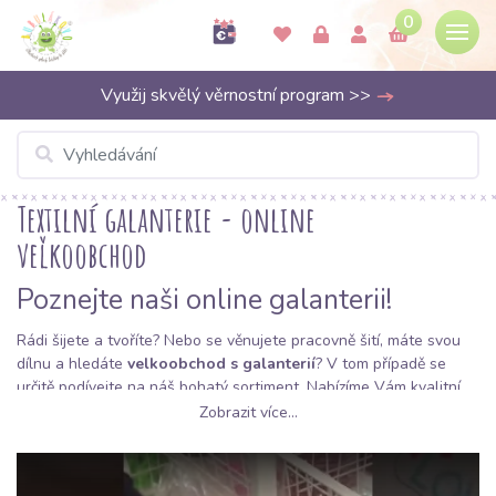
0
Využij skvělý věrnostní program >>
Textilní galanterie - online
veľkoobchod
Poznejte naši online galanterii!
Rádi šijete a tvoříte? Nebo se věnujete pracovně šití, máte svou
dílnu a hledáte
velkoobchod s galanterií
? V tom případě se
určitě podívejte na náš bohatý sortiment. Nabízíme Vám kvalitní
galanterii za výhodné ceny
, která se perfektně hodí k látkám, se
Zobrazit více...
kterými pracujete!