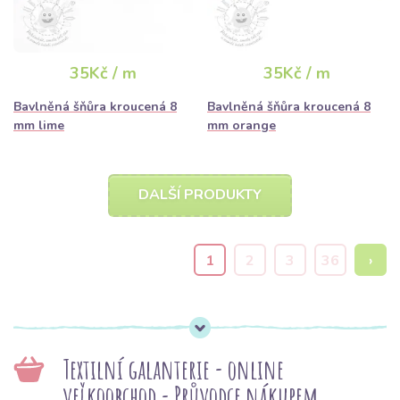
35Kč / m
35Kč / m
Bavlněná šňůra kroucená 8
Bavlněná šňůra kroucená 8
mm lime
mm orange
DALŠÍ PRODUKTY
1
2
3
36
›
Textilní galanterie - online
veľkoobchod - Průvodce nákupem