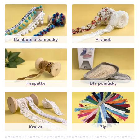
Bambule a bambulky
Prýmek
Paspulky
DIY pomůcky
Krajka
Zip