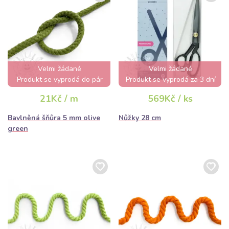
Velmi žádané
Velmi žádané
Produkt se vyprodá do pár
Produkt se vyprodá za 3 dní
hodin
21Kč / m
569Kč / ks
Bavlněná šňůra 5 mm olive
Nůžky 28 cm
green