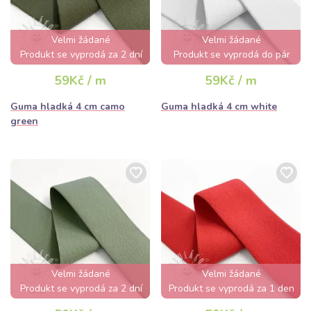
Velmi žádané
Velmi žádané
Produkt se vyprodá za 2 dní
Produkt se vyprodá do pár
hodin
59Kč / m
59Kč / m
Guma hladká 4 cm camo
Guma hladká 4 cm white
green
Velmi žádané
Velmi žádané
Produkt se vyprodá za 2 dní
Produkt se vyprodá za 1 den