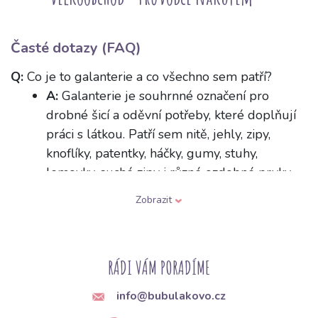
Časté dotazy (FAQ)
Q:
Co je to galanterie a co všechno sem patří?
A:
Galanterie je souhrnné označení pro
drobné šicí a oděvní potřeby, které doplňují
práci s látkou. Patří sem nitě, jehly, zipy,
knoflíky, patentky, háčky, gumy, stuhy,
lemovky, suché zipy i různé ozdobné prvky.
Jsou to pomůcky, které drží oděv pohromadě
Zobrazit
a zajišťují jeho zapínání či zdobení.
Q:
Jak vyberu správnou jehlu do šicího stroje podle
typu látky?
RÁDI VÁM PORADÍME
A:
Jehly se liší tloušťkou a tvarem hrotu
info@bubulakovo.cz
podle materiálu. Na tenké látky používejte