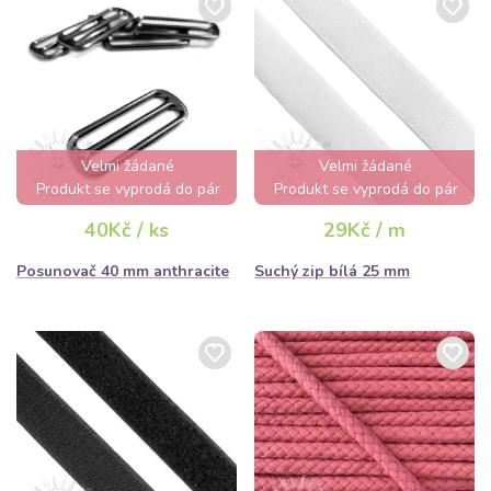
Velmi žádané
Velmi žádané
Produkt se vyprodá do pár
Produkt se vyprodá do pár
hodin
hodin
40Kč / ks
29Kč / m
Posunovač 40 mm anthracite
Suchý zip bílá 25 mm