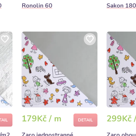
0
Ronolin 60
Sakon 18
179Kč / m
299Kč 
TAIL
DETAIL
g/m2
Zaro jednostranné
Zaro obou