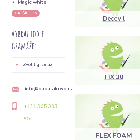
Magic white
DALŠÍCH 36
Decovil
Vybrat podle
gramáže:
Zvolit gramáž
FIX 30
info@bubulakovo.cz
+421 905 383
904
FLEX FOAM