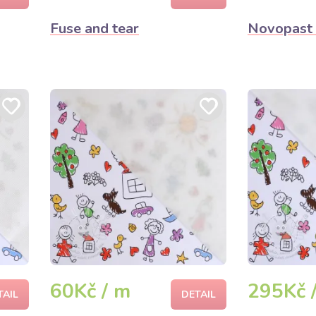
Fuse and tear
Novopast
60Kč / m
295Kč 
TAIL
DETAIL