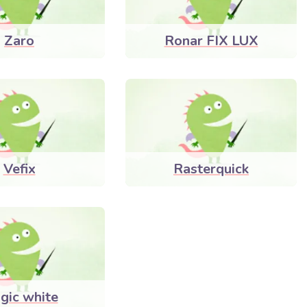
Zaro
Ronar FIX LUX
Vefix
Rasterquick
gic white