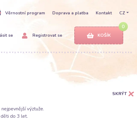
Věrnostní program
Doprava a platba
Kontakt
CZ
0
ásit se
Registrovat se
KOŠÍK
SKRÝT
o nejpevnější výztuže.
děti do 3 let.