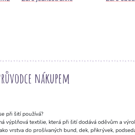
 Průvodce nákupem
e při šití používá?
á výplňová textilie, která při šití dodává oděvům a výro
 jako vrstva do prošívaných bund, dek, přikrývek, podse