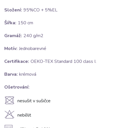
Složení:
95%CO + 5%EL
Šířka:
150 cm
Gramáž:
240 g/m2
Motív:
Jednobarevné
Certifikace:
OEKO-TEX Standard 100 class I.
Barva:
krémová
Ošetrování:
U
nesušit v sušičce
H
nebělit