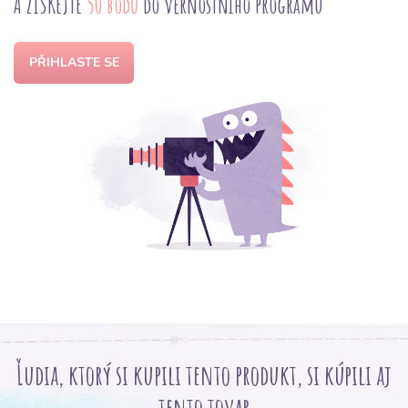
A ZÍSKEJTE
50 bodů
do věrnostního programu
PŘIHLASTE SE
Ľudia, ktorý si kupili tento produkt, si kúpili aj
tento tovar