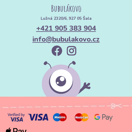
Bubulákovo
Lužná 2320/6, 927 05 Šala
+421 905 383 904
info@bubulakovo.cz