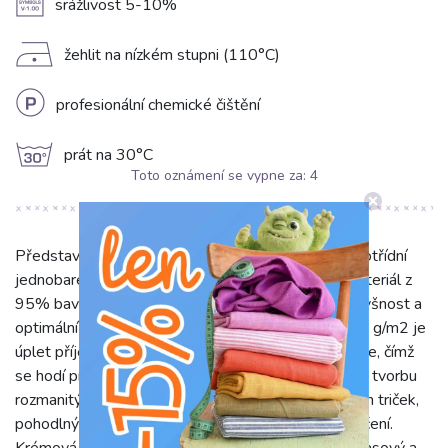
A
srážlivost 5-10%
D
žehlit na nízkém stupni (110°C)
L
profesionální chemické čištění
g
prát na 30°C
Toto oznámení se vypne za:
4
Představujeme Úplet PREMIUM light pebble, prvotřídní
jednobarevný úplet v elegantní krémové barvě. Materiál z
95% bavlny a 5% elastanu zaručuje hebkost, prodyšnost a
optimální pružnost pro stálost tvaru. S gramáží 240 g/m2 je
úplet příjemně plný, přesto lehký a šetrný k pokožce, čímž
se hodí pro celoroční využití. Šíře 150 cm umožňuje tvorbu
rozmanitých střihů. Úplet je ideální pro šití stylových triček,
pohodlných šatů, sukní, tunik, legín i dětského oblečení.