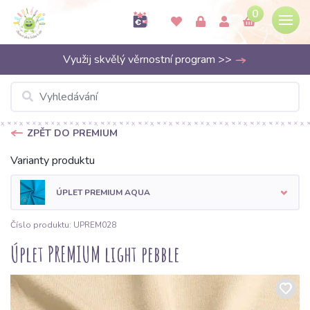
0
Využij skvělý věrnostní program >>
ZPĚT DO PREMIUM
Varianty produktu
ÚPLET PREMIUM AQUA
Číslo produktu: UPREM028
Úplet PREMIUM light pebble