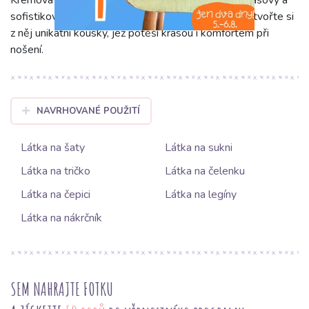
Krémová barva 'light pebble' dodává oděvům nadčasový a
sofistikovaný vzhled, jenž se snadno kombinuje. Vytvořte si
z něj unikátní kousky, jež potěší krásou i komfortem při
nošení.
NAVRHOVANÉ POUŽITÍ
Látka na šaty
Látka na sukni
Látka na tričko
Látka na čelenku
Látka na čepici
Látka na legíny
Látka na nákrčník
SEM NAHRAJTE FOTKU