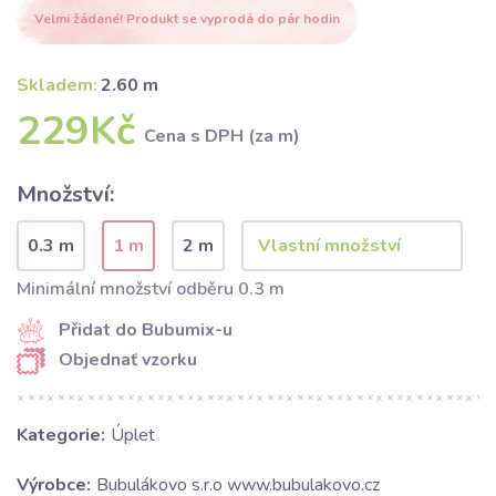
Velmi žádané! Produkt se vyprodá do pár hodin
Skladem:
2.60 m
229Kč
Cena s DPH (za m)
Množství:
0.3 m
1 m
2 m
Minimální množství odběru 0.3 m
Přidat do Bubumix-u
Objednať vzorku
Kategorie:
Úplet
Výrobce:
Bubulákovo s.r.o www.bubulakovo.cz