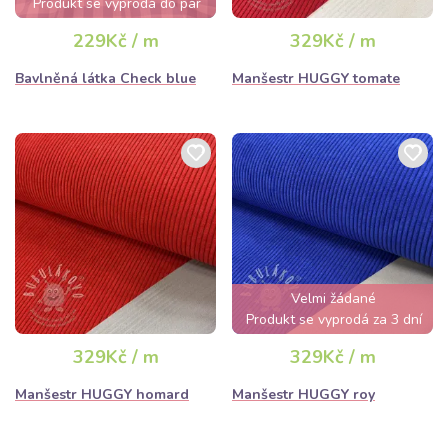
Produkt se vyprodá do pár
hodin
229Kč / m
329Kč / m
Bavlněná látka Check blue
Manšestr HUGGY tomate
Velmi žádané
Produkt se vyprodá za 3 dní
329Kč / m
329Kč / m
Manšestr HUGGY homard
Manšestr HUGGY roy