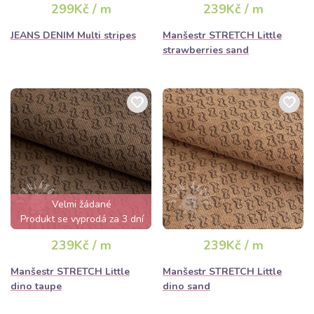
299Kč / m
239Kč / m
JEANS DENIM Multi stripes
Manšestr STRETCH Little
strawberries sand
Velmi žádané
Produkt se vyprodá za 3 dní
239Kč / m
239Kč / m
Manšestr STRETCH Little
Manšestr STRETCH Little
dino taupe
dino sand