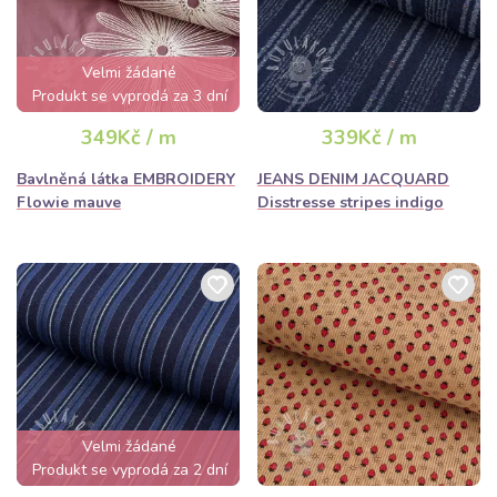
Velmi žádané
Produkt se vyprodá za 3 dní
349Kč / m
339Kč / m
Bavlněná látka EMBROIDERY
JEANS DENIM JACQUARD
Flowie mauve
Disstresse stripes indigo
Velmi žádané
Produkt se vyprodá za 2 dní