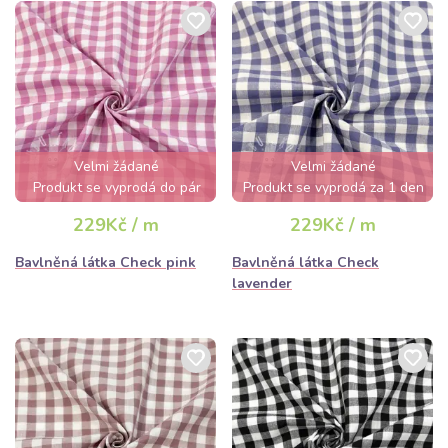
Velmi žádané
Velmi žádané
Produkt se vyprodá do pár
Produkt se vyprodá za 1 den
hodin
229Kč / m
229Kč / m
Bavlněná látka Check pink
Bavlněná látka Check
lavender