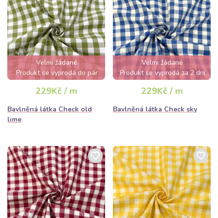
Velmi žádané
Velmi žádané
Produkt se vyprodá do pár
Produkt se vyprodá za 2 dní
hodin
229Kč / m
229Kč / m
Bavlněná látka Check old
Bavlněná látka Check sky
lime