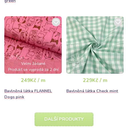
green
Velmi žádané
Produkt se vyprodá za 2 dní
249Kč / m
229Kč / m
Bavlněná látka FLANNEL
Bavlněná látka Check mint
Dogs pink
DALŠÍ PRODUKTY