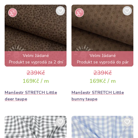
Velmi žádané
Velmi žádané
Produkt se vyprodá za 2 dní
Produkt se vyprodá do pár
hodin
239Kč
239Kč
169Kč / m
169Kč / m
Manšestr STRETCH Little
Manšestr STRETCH Little
deer taupe
bunny taupe