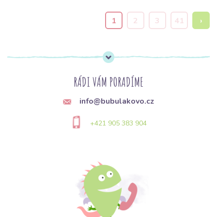
1
2
3
41
›
RÁDI VÁM PORADÍME
info@bubulakovo.cz
+421 905 383 904