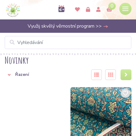
0
Využij skvělý věrnostní program >>
Novinky
Řazení