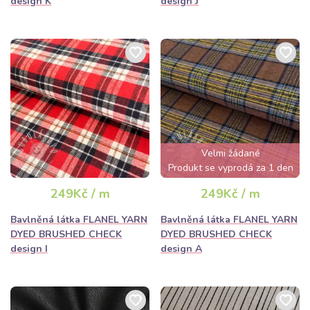
design K
design J
Velmi žádané
Produkt se vyprodá za 1 den
249Kč / m
249Kč / m
Bavlněná látka FLANEL YARN
Bavlněná látka FLANEL YARN
DYED BRUSHED CHECK
DYED BRUSHED CHECK
design I
design A