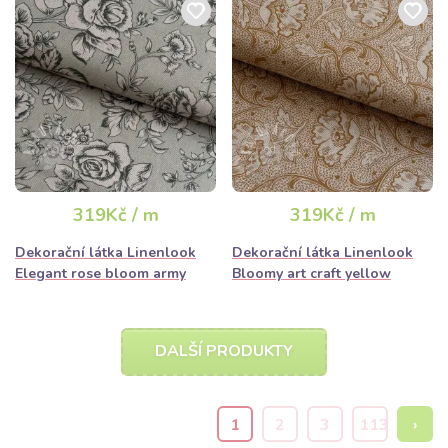
319Kč / m
319Kč / m
Dekorační látka Linenlook
Dekorační látka Linenlook
Elegant rose bloom army
Bloomy art craft yellow
DALŠÍ PRODUKTY
1
2
3
113
›