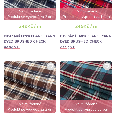
Velmi žádané
Velmi žádané
Produkt se vyprodá za 2 dní
Produkt se vyprodá za 1 den
249Kč / m
249Kč / m
Bavlněná látka FLANEL YARN
Bavlněná látka FLANEL YARN
DYED BRUSHED CHECK
DYED BRUSHED CHECK
design D
design E
Velmi žádané
Velmi žádané
Produkt se vyprodá za 2 dní
Produkt se vyprodá do pár
hodin