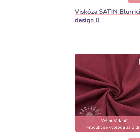
Viskóza SATIN Blurric
design B
Velmi žádané
Produkt se vyprodá za 3 dn