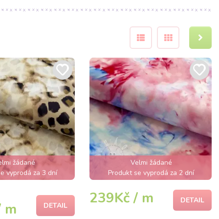
elmi žádané
Velmi žádané
e vyprodá za 3 dní
Produkt se vyprodá za 2 dní
239Kč / m
DETAIL
/ m
DETAIL