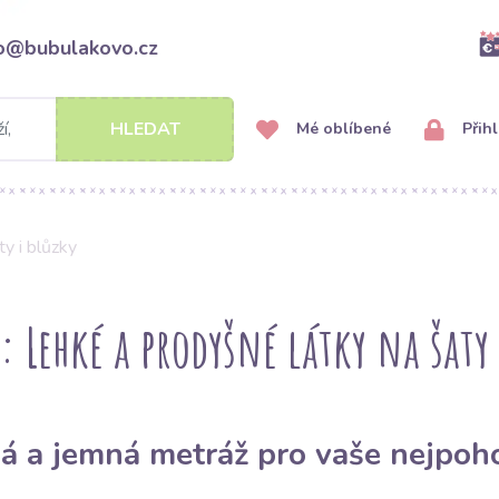
fo@bubulakovo.cz
HLEDAT
Mé oblíbené
Přihl
y i blůzky
 Lehké a prodyšné látky na šaty 
á a jemná metráž pro vaše nejpoh