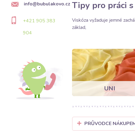
Tipy pro práci s
info@bubulakovo.cz
Viskóza vyžaduje jemné zacháze
+421 905 383
základ,
904
UNI
PRŮVODCE NÁKUPE