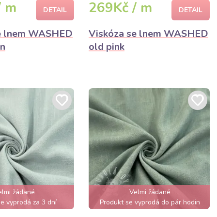
/ m
269Kč / m
DETAIL
DETAIL
se lnem WASHED
Viskóza se lnem WASHED
wn
old pink
elmi žádané
Velmi žádané
e vyprodá za 3 dní
Produkt se vyprodá do pár hodin