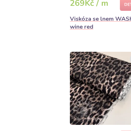
269Kč / m
DE
Viskóza se lnem WA
wine red