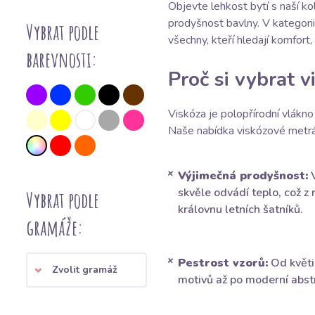
Objevte lehkost bytí s naší ko
prodyšnost bavlny. V kategori
Vybrat podle
všechny, kteří hledají komfort,
barevnosti:
Proč si vybrat 
Viskóza je polopřírodní vlákno
Naše nabídka viskózové metrá
Výjimečná prodyšnost:
V
skvěle odvádí teplo, což z 
Vybrat podle
královnu letních šatníků.
gramáže:
Pestrost vzorů:
Od květi
Zvolit gramáž
motivů až po moderní abstr