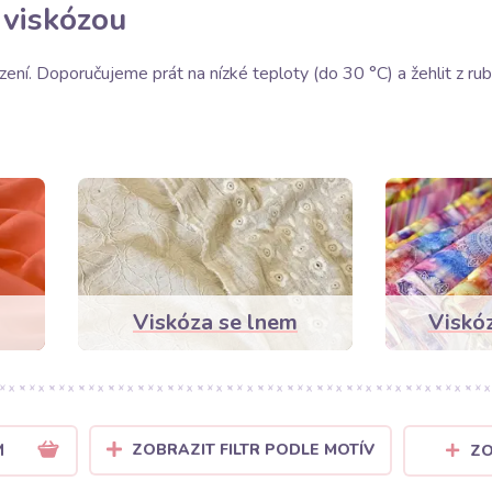
 viskózou
ní. Doporučujeme prát na nízké teploty (do 30 °C) a žehlit z rubov
Viskóza se lnem
Viskó
M
ZOBRAZIT FILTR PODLE MOTÍV
ZO