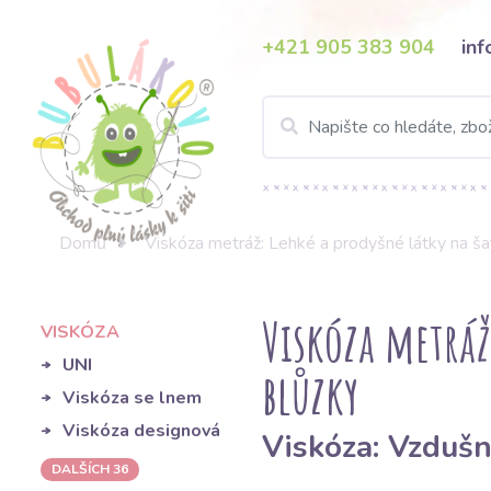
+421 905 383 904
in
Domů
Viskóza metráž: Lehké a prodyšné látky na šat
Viskóza metráž:
VISKÓZA
UNI
blůzky
Viskóza se lnem
Viskóza designová
Viskóza: Vzdušn
DALŠÍCH 36