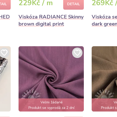
229Kč / m
269Kč 
TAIL
DETAIL
SHED
Viskóza RADIANCE Skinny
Viskóza 
brown digital print
dark gree
Velmi žádané
V
Produkt se vyprodá za 2 dní
Produkt s