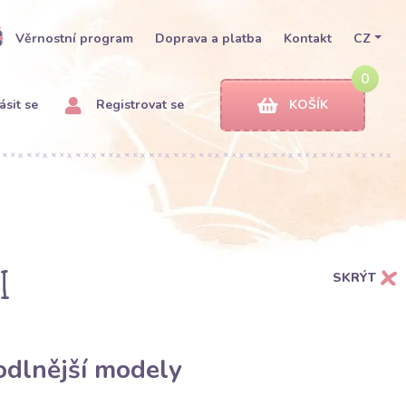
Věrnostní program
Doprava a platba
Kontakt
CZ
0
ásit se
Registrovat se
KOŠÍK
i
SKRÝT
odlnější modely