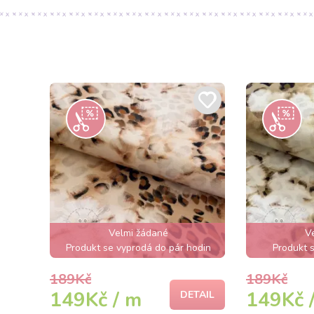
Velmi žádané
V
Produkt se vyprodá do pár hodin
Produkt s
189Kč
189Kč
149Kč / m
149Kč 
DETAIL