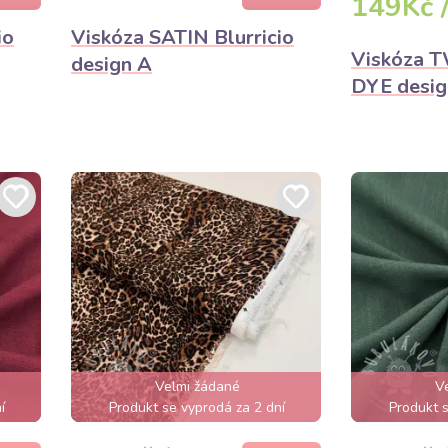
149Kč 
io
Viskóza SATIN Blurricio
Viskóza T
design A
DYE desig
Velmi žádané
V
í
Produkt se vyprodá za 2 dní
Produkt s