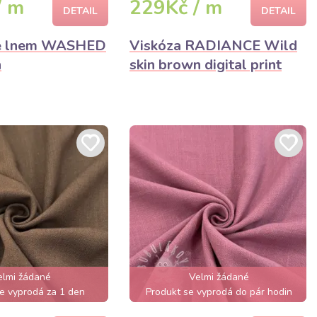
/ m
229Kč / m
DETAIL
DETAIL
se lnem WASHED
Viskóza RADIANCE Wild
n
skin brown digital print
elmi žádané
Velmi žádané
e vyprodá za 1 den
Produkt se vyprodá do pár hodin