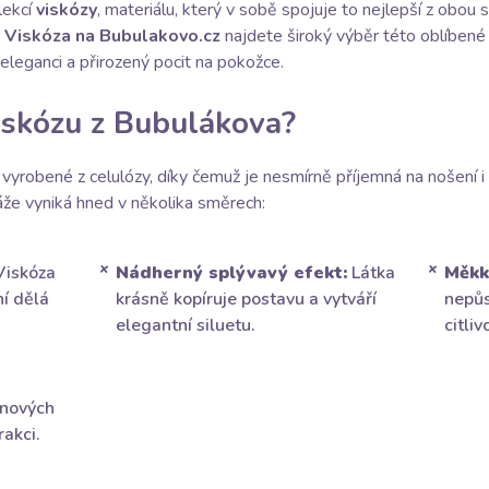
lekcí
viskózy
, materiálu, který v sobě spojuje to nejlepší z obou
i
Viskóza na Bubulakovo.cz
najdete široký výběr této oblíbené l
 eleganci a přirozený pocit na pokožce.
viskózu z Bubulákova?
 vyrobené z celulózy, díky čemuž je nesmírně příjemná na nošení i
že vyniká hned v několika směrech:
iskóza
Nádherný splývavý efekt:
Látka
Měkk
ní dělá
krásně kopíruje postavu a vytváří
nepůs
elegantní siluetu.
citli
nových
akci.