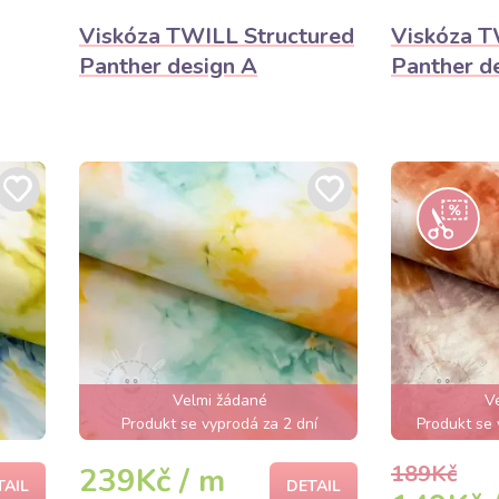
Viskóza TWILL Structured
Viskóza T
Panther design A
Panther d
Velmi žádané
V
Produkt se vyprodá za 2 dní
Produkt se 
189Kč
239Kč / m
TAIL
DETAIL