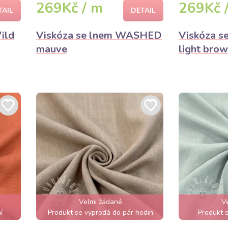
269Kč / m
269Kč 
TAIL
DETAIL
ild
Viskóza se lnem WASHED
Viskóza 
mauve
light bro
Velmi žádané
V
í
Produkt se vyprodá do pár hodin
Produkt s