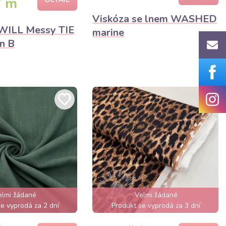
/ m
Viskóza se lnem WASHED
WILL Messy TIE
marine
n B
elmi žádané
Velmi žádané
e vyprodá za 2 dní
Produkt se vyprodá za 3 dní