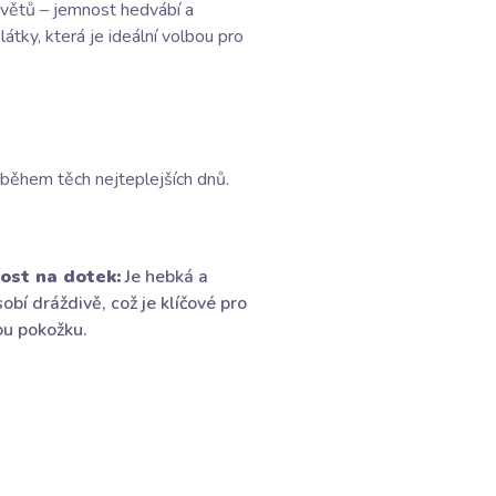
 světů – jemnost hedvábí a
átky, která je ideální volbou pro
 během těch nejteplejších dnů.
ost na dotek:
Je hebká a
obí dráždivě, což je klíčové pro
vou pokožku.