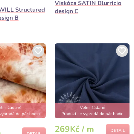
Viskóza SATIN Blurricio
WILL Structured
design C
esign B
elmi žádané
Velmi žádané
vyprodá do pár hodin
Produkt se vyprodá do pár hodin
269Kč / m
DETAIL
DETAIL