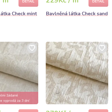
/ m
229Kč / m
DETAIL
DETAIL
látka Check mint
Bavlněná látka Check sand
elmi žádané
e vyprodá za 3 dní