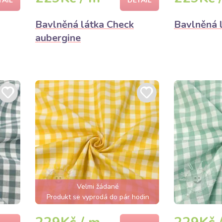
TAIL
DETAIL
Bavlněná látka Check
Bavlněná 
aubergine
Velmi žádané
Produkt se vyprodá do pár hodin