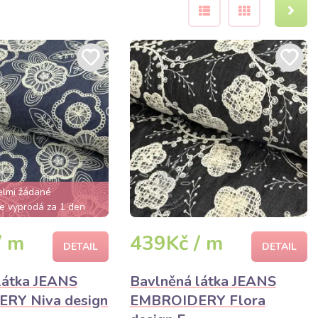
elmi žádané
e vyprodá za 1 den
/ m
439Kč / m
DETAIL
DETAIL
látka JEANS
Bavlněná látka JEANS
RY Niva design
EMBROIDERY Flora