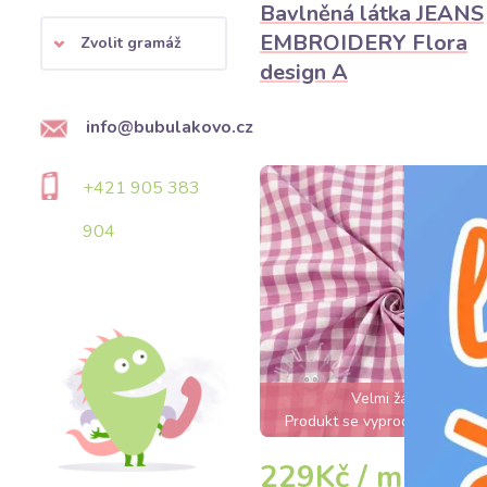
Bavlněná látka JEANS
EMBROIDERY Flora
Zvolit gramáž
design A
info@bubulakovo.cz
+421 905 383
904
Velmi žádané
Produkt se vyprodá do pár h
229Kč / m
DE