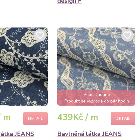
design F
Velmi žádané
Produkt se vyprodá do pár hodin
/ m
439Kč / m
DETAIL
DETAIL
látka JEANS
Bavlněná látka JEANS