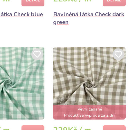
DETAIL
DETAIL
látka Check blue
Bavlněná látka Check dark
green
Velmi žádané
Produkt se vyprodá za 2 dní