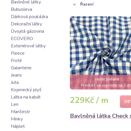
Bavlněné látky
Řazení
Bubusleva
Dárková poukázka
Dekorační látky
Dvojitá gázovina
ECOVERO
Exteriérové látky
Fleece
Froté
Galanterie
Jeans
Velmi žádané
Juta
Produkt se vyprodá za 2 dn
Kojenecký plyš
Látka na kabát
229Kč / m
DE
Len
Manšestr
Bavlněná látka Check 
Minky
Náplet