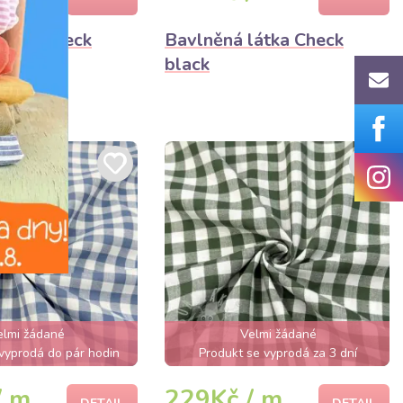
látka Check
Bavlněná látka Check
black
elmi žádané
Velmi žádané
vyprodá do pár hodin
Produkt se vyprodá za 3 dní
/ m
229Kč / m