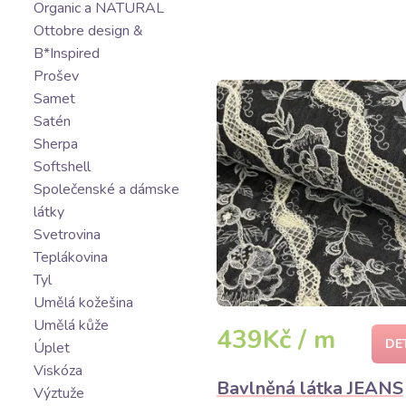
Organic a NATURAL
Ottobre design &
B*Inspired
Prošev
Samet
Satén
Sherpa
Softshell
Společenské a dámske
látky
Svetrovina
Teplákovina
Tyl
Umělá kožešina
Umělá kůže
439Kč / m
DE
Úplet
Viskóza
Bavlněná látka JEANS
Výztuže