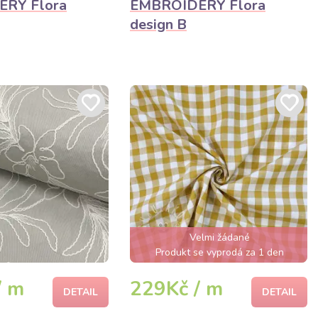
RY Flora
EMBROIDERY Flora
design B
Velmi žádané
Produkt se vyprodá za 1 den
/ m
229Kč / m
DETAIL
DETAIL