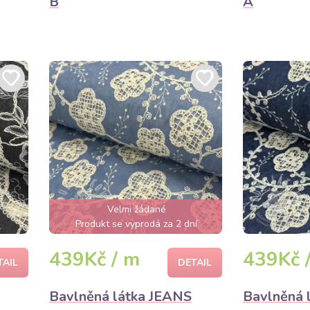
B
A
Velmi žádané
Produkt se vyprodá za 2 dní
439Kč / m
439Kč 
TAIL
DETAIL
Bavlněná látka JEANS
Bavlněná 