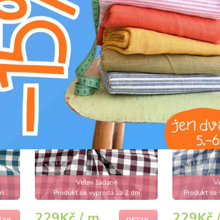
pink
Bavlněná látka Check
Bavlněná 
lavender
mauve
Velmi žádané
V
en
Produkt se vyprodá za 2 dní
Produkt se 
229Kč / m
229Kč 