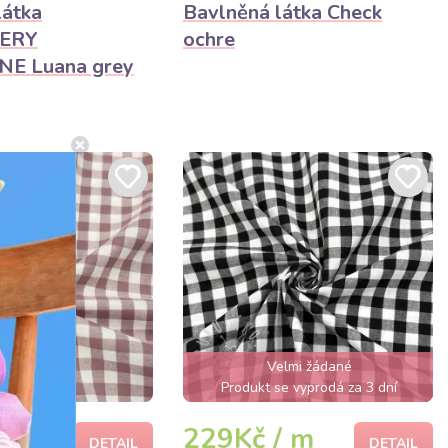
látka
Bavlněná látka Check
ERY
ochre
E Luana grey
Velmi žádané
Produkt se vyprodá za 3 dní
/ m
229Kč / m
DETAIL
DETAIL