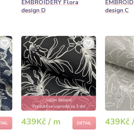
EMBROIDERY Flora
EMBROIDE
design D
design C
Velmi žádané
Produkt se vyprodá za 3 dní
439Kč / m
439Kč 
TAIL
DETAIL