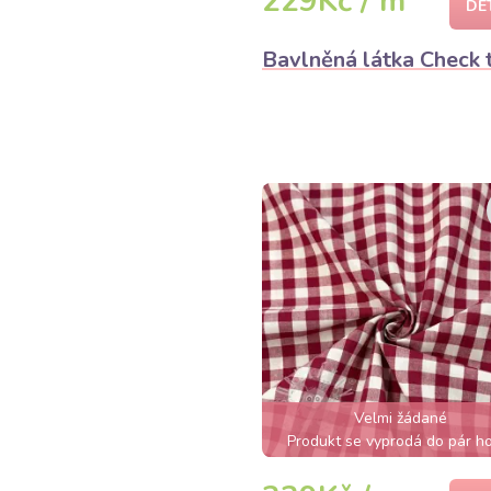
229Kč / m
DE
Bavlněná látka Check 
Velmi žádané
Produkt se vyprodá do pár h