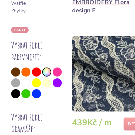
EMBROIDERY Flora
Waffle
design E
Zbytky
SKRÝT
Vybrat podle
barevnosti:
Vybrat podle
439Kč / m
DE
gramáže: