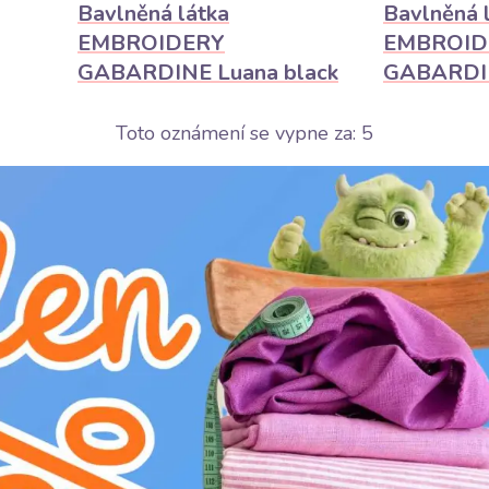
Bavlněná látka
Bavlněná 
EMBROIDERY
EMBROID
GABARDINE Luana black
GABARDIN
Toto oznámení se vypne za:
3
Velmi žádané
odin
Produkt se vyprodá za 1 den
229Kč / m
229Kč 
TAIL
DETAIL