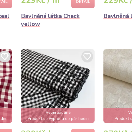
229Kč / m
229Kč 
TAIL
DETAIL
teal
Bavlněná látka Check
Bavlněná 
yellow
Velmi žádané
V
odin
Produkt se vyprodá do pár hodin
Produkt s