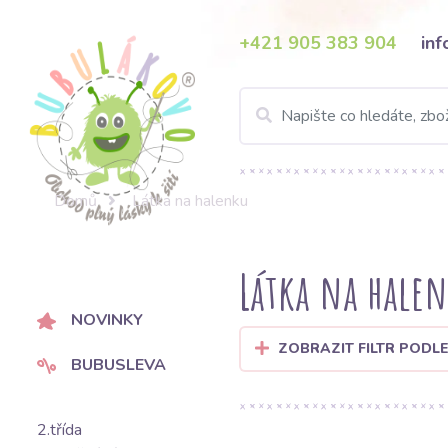
+421 905 383 904
in
Domů
Látka na halenku
Látka na hale
NOVINKY
ZOBRAZIT FILTR PODLE
BUBUSLEVA
2.třída