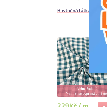
Bavlněná látka Check 
Velmi žádané
Produkt se vyprodá za 1 d
229Kč / m