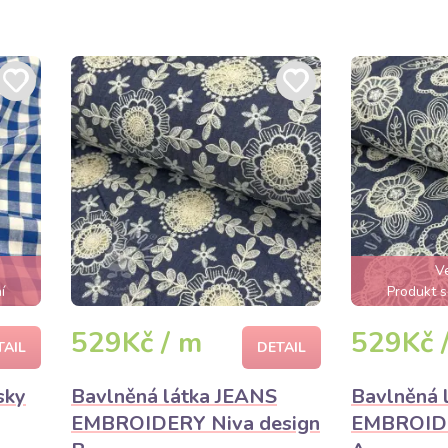
V
í
Produkt s
529Kč / m
529Kč 
TAIL
DETAIL
sky
Bavlněná látka JEANS
Bavlněná 
EMBROIDERY Niva design
EMBROIDE