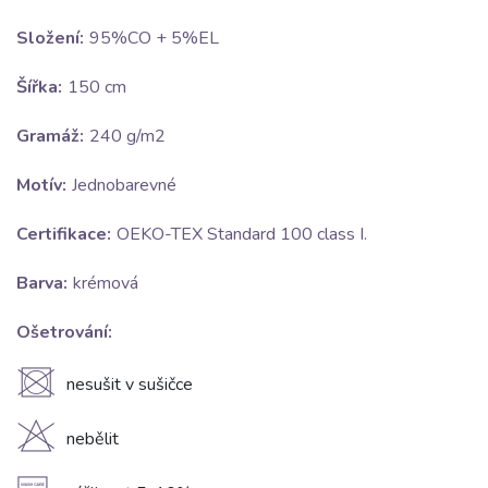
Složení:
95%CO + 5%EL
Šířka:
150 cm
Gramáž:
240 g/m2
Motív:
Jednobarevné
Certifikace:
OEKO-TEX Standard 100 class I.
Barva:
krémová
Ošetrování:
U
nesušit v sušičce
H
nebělit