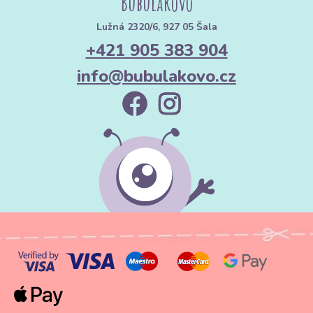
Bubulákovo
Lužná 2320/6, 927 05 Šala
+421 905 383 904
info@bubulakovo.cz