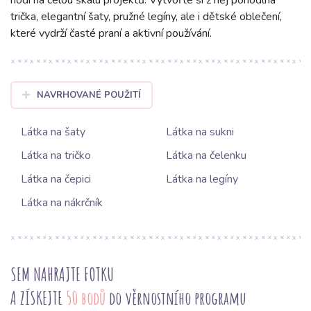
hodí na celou škálu projektů. Vytvořte si z něj pohodlná
trička, elegantní šaty, pružné legíny, ale i dětské oblečení,
které vydrží časté praní a aktivní používání.
NAVRHOVANÉ POUŽITÍ
Látka na šaty
Látka na sukni
Látka na tričko
Látka na čelenku
Látka na čepici
Látka na legíny
Látka na nákrčník
SEM NAHRAJTE FOTKU
A ZÍSKEJTE
50 bodů
do věrnostního programu