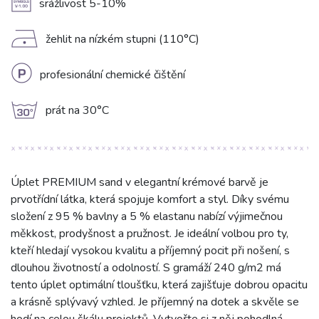
A
srážlivost 5-10%
D
žehlit na nízkém stupni (110°C)
L
profesionální chemické čištění
g
prát na 30°C
Úplet PREMIUM sand v elegantní krémové barvě je
prvotřídní látka, která spojuje komfort a styl. Díky svému
složení z 95 % bavlny a 5 % elastanu nabízí výjimečnou
měkkost, prodyšnost a pružnost. Je ideální volbou pro ty,
kteří hledají vysokou kvalitu a příjemný pocit při nošení, s
dlouhou životností a odolností. S gramáží 240 g/m2 má
tento úplet optimální tloušťku, která zajišťuje dobrou opacitu
a krásně splývavý vzhled. Je příjemný na dotek a skvěle se