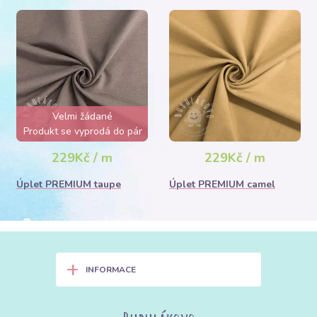
Velmi žádané
Produkt se vyprodá do pár
hodin
229Kč / m
229Kč / m
Úplet PREMIUM taupe
Úplet PREMIUM camel
+
INFORMACE