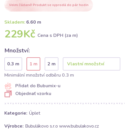
Velmi žádané! Produkt se vyprodá do pár hodin
Skladem:
6.60 m
229Kč
Cena s DPH (za m)
Množství:
0.3 m
1 m
2 m
Minimální množství odběru 0.3 m
Přidat do Bubumix-u
Objednať vzorku
Kategorie:
Úplet
Výrobce:
Bubulákovo s.r.o www.bubulakovo.cz