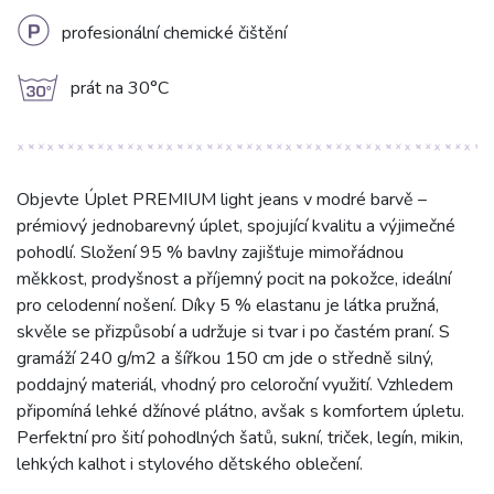
L
profesionální chemické čištění
g
prát na 30°C
Objevte Úplet PREMIUM light jeans v modré barvě –
prémiový jednobarevný úplet, spojující kvalitu a výjimečné
pohodlí. Složení 95 % bavlny zajišťuje mimořádnou
měkkost, prodyšnost a příjemný pocit na pokožce, ideální
pro celodenní nošení. Díky 5 % elastanu je látka pružná,
skvěle se přizpůsobí a udržuje si tvar i po častém praní. S
gramáží 240 g/m2 a šířkou 150 cm jde o středně silný,
poddajný materiál, vhodný pro celoroční využití. Vzhledem
připomíná lehké džínové plátno, avšak s komfortem úpletu.
Perfektní pro šití pohodlných šatů, sukní, triček, legín, mikin,
lehkých kalhot i stylového dětského oblečení.