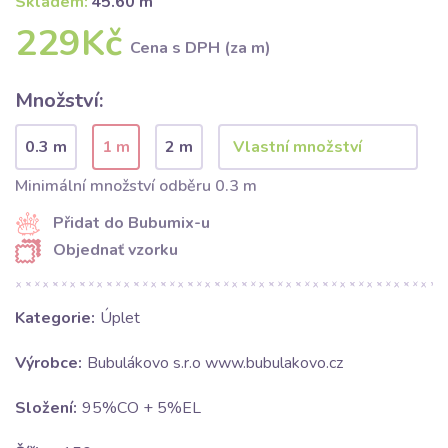
Skladem:
45.60 m
229Kč
Cena s DPH (za m)
Množství:
0.3 m
1 m
2 m
Minimální množství odběru 0.3 m
Přidat do Bubumix-u
Objednať vzorku
Kategorie:
Úplet
Výrobce:
Bubulákovo s.r.o www.bubulakovo.cz
Složení:
95%CO + 5%EL