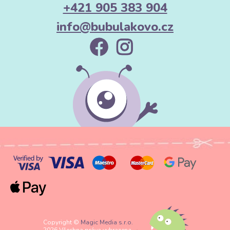
+421 905 383 904
info@bubulakovo.cz
Copyright ©
Magic Media s.r.o.
2026 Všechna práva vyhrazena