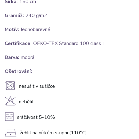
Šířka:
150 cm
Gramáž:
240 g/m2
Motív:
Jednobarevné
Certifikace:
OEKO-TEX Standard 100 class I.
Barva:
modrá
Ošetrování:
U
nesušit v sušičce
H
nebělit
A
srážlivost 5-10%
D
žehlit na nízkém stupni (110°C)