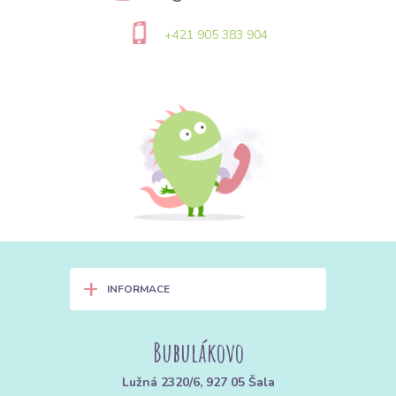
rychle schne.
+421 905 383 904
Vytlačené vzory (Dots):
Nejoblíbenější varianta má protlačené
„puntíky“, které drží svůj tvar a slouží i jako senzorický podnět pro
miminka.
2. Kde Minky zazáří: Nápady na
použití
👶 Pro nejmenší: Bezpečnost a komfort
Minky je díky své
šetrnosti ideální pro citlivou dětskou pokožku.
Oboustranné deky:
Zkombinujte Minky s designovým úpletem
nebo prémiovou bavlnou. Získáte deku, která je z jedné strany
+
stylová a z druhé hřejivá.
INFORMACE
Hnízdečka a mantinely:
Díky své poddajnosti je Minky skvělé na
výplňové projekty, které mají být měkké a bezpečné.
Bubulákovo
Senzorické hračky:
Puntíky na Minky (Minky Dots) stimulují
Lužná 2320/6, 927 05 Šala
hmatový vývoj miminek. Šijí se z něj muchláčci, ouška na kousátka