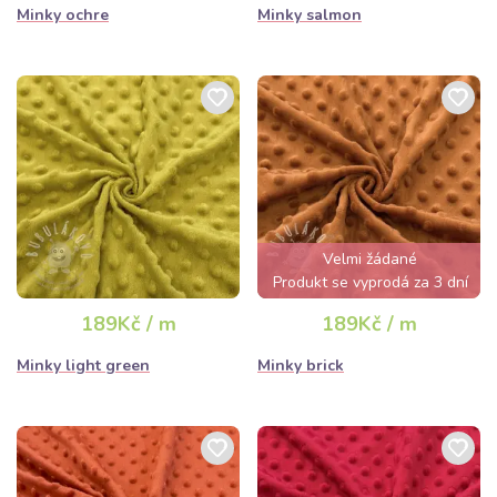
Minky ochre
Minky salmon
Velmi žádané
Produkt se vyprodá za 3 dní
189Kč / m
189Kč / m
Minky light green
Minky brick