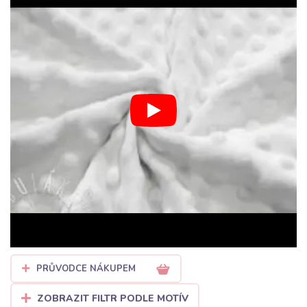
Naše Minky se vyznačuje vysokou gramáží a nezaměnitelnou
texturou – nejčastěji jde o populární
Minky s protlačenými
puntíky (dots)
, které vytvářejí jemný 3D efekt. Tento materiál je
nejen vizuálně atraktivní, ale také mimořádně praktický. Je mírně
pružný, rychle schne a co je nejlepší, nevyžaduje žádné žehlení.
Díky své odolnosti zůstává krásný a nadýchaný i po mnoha
praních, což z něj činí ideální volbu pro každodenní používání.
Proč si vybrat Minky z
Bubulákova pro váš další projekt?
Ráj pro miminka:
Minky je absolutní jedničkou při šití
dětské výbavičky. Vytvořte z něj ty nejjemnější dětské deky,
hnízdečka pro miminka, zavinovačky, muchláčky nebo
plyšové hračky.
Hřejivé pohodlí:
Díky svým termoregulačním vlastnostem
je skvělé jako podšívka do zimních fusaků, nákrčníků nebo
PRŮVODCE NÁKUPEM
jako vrchní vrstva pro stylové přehozy na postel.
ZOBRAZIT FILTR PODLE MOTÍV