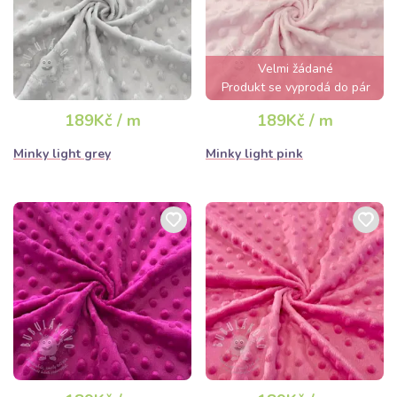
Velmi žádané
Produkt se vyprodá do pár
hodin
189Kč / m
189Kč / m
Minky light grey
Minky light pink