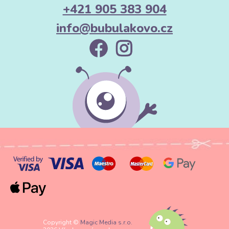
+421 905 383 904
či interaktivní kostky.
info@bubulakovo.cz
🏠 Pro domov: Útulné doplňky
Přehozy na postel:
Větší kusy Minky promění vaši ložnici v oázu
klidu.
Dekorační polštáře:
Minky dodá vašemu gauči texturu a luxusní
vzhled.
Župany a domácí oblečení:
Ušijte si domácí komplet, ze kterého
nebudete chtít vyjít.
3. Rady pro šití: Jak zkrotit Minky?
Minky je známé tím, že pod patkou rádo „klouže“. Tady je pár triků,
jak na to:
Kráčející patka (Walking foot):
Pokud ji máte, určitě ji použijte.
Pomůže vám podávat horní i dolní vrstvu látky rovnoměrně.
Copyright ©
Magic Media s.r.o.