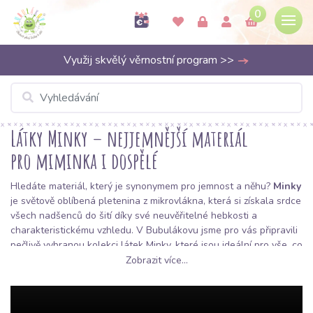
0
Využij skvělý věrnostní program >>
Látky Minky – nejjemnější materiál
pro miminka i dospělé
Hledáte materiál, který je synonymem pro jemnost a něhu?
Minky
je světově oblíbená pletenina z mikrovlákna, která si získala srdce
všech nadšenců do šití díky své neuvěřitelné hebkosti a
charakteristickému vzhledu. V Bubulákovu jsme pro vás připravili
pečlivě vybranou kolekci látek Minky, které jsou ideální pro vše, co
má být měkké, hřejivé a příjemné na dotek. Ať už plánujete šít pro
Zobrazit více...
miminka nebo hledáte komfort pro dospělé, tento materiál vás
nikdy nezklame.