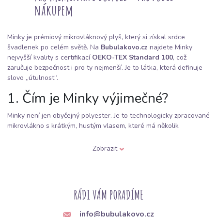
nákupem
Minky je prémiový mikrovláknový plyš, který si získal srdce
švadlenek po celém světě. Na
Bubulakovo.cz
najdete Minky
nejvyšší kvality s certifikací
OEKO-TEX Standard 100
, což
zaručuje bezpečnost i pro ty nejmenší. Je to látka, která definuje
slovo „útulnost“.
1. Čím je Minky výjimečné?
Minky není jen obyčejný polyester. Je to technologicky zpracované
mikrovlákno s krátkým, hustým vlasem, které má několik
unikátních vlastností:
Zobrazit
Extrémní hebkost:
Na dotek připomíná jemnost králíka nebo
kašmíru.
Termoregulace:
Výborně drží teplo, proto je ideální pro
RÁDI VÁM PORADÍME
chladnější měsíce.
Odolnost:
Na rozdíl od bavlny se nemačká a po vyprání velmi
info@bubulakovo.cz