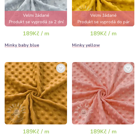
Velmi žádané
Velmi žádané
Produkt se vyprodá za 2 dní
Produkt se vyprodá do pár
hodin
189Kč / m
189Kč / m
Minky baby blue
Minky yellow
189Kč / m
189Kč / m