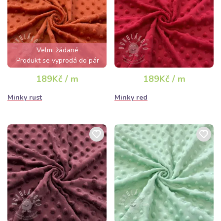
Velmi žádané
Produkt se vyprodá do pár
hodin
189Kč / m
189Kč / m
Minky rust
Minky red