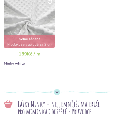
Velmi žádané
Produkt se vyprodá za 2 dní
189Kč / m
Minky white
Látky Minky – nejjemnější materiál
pro miminka i dospělé - Průvodce