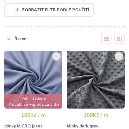
Snadná kombinovatelnost:
Minky vypadá fantasticky v
kombinaci s našimi bavlněnými úplety nebo prémiovou
ZOBRAZIT FILTR PODLE POUŽITÍ
bavlnou. Kontrast hladké bavlny a strukturovaného Minky
dodá vašim výrobkům profesionální „handmade“ vzhled.
Široká paleta barev:
Od jemných pastelových odstínů pro
Řazení
novorozence až po syté a moderní barvy, které oživí každý
interiér.
Práce s Minky je radost, která přináší okamžitý pocit pohodlí.
Nechte se inspirovat naší nabídkou a ušijte něco, co bude
doslova pohlazením pro pokožku.
Velmi žádané
Produkt se vyprodá za 3 dní
189Kč / m
189Kč / m
Minky MICRO jeans
Minky dark grey