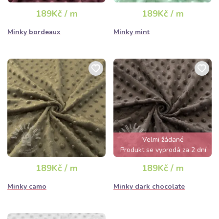
189Kč / m
189Kč / m
Minky bordeaux
Minky mint
Velmi žádané
Produkt se vyprodá za 2 dní
189Kč / m
189Kč / m
Minky camo
Minky dark chocolate