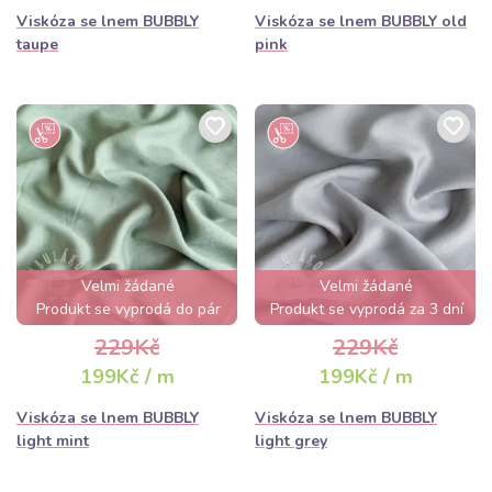
Viskóza se lnem BUBBLY
Viskóza se lnem BUBBLY old
taupe
pink
Velmi žádané
Velmi žádané
Produkt se vyprodá do pár
Produkt se vyprodá za 3 dní
hodin
229Kč
229Kč
199Kč / m
199Kč / m
Viskóza se lnem BUBBLY
Viskóza se lnem BUBBLY
light mint
light grey