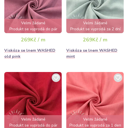
Velmi žádané
Velmi žádané
Produkt se vyprodá do pár
Produkt se vyprodá za 2 dní
hodin
269Kč / m
269Kč / m
Viskóza se lnem WASHED
Viskóza se lnem WASHED
old pink
mint
Velmi žádané
Velmi žádané
Produkt se vyprodá do pár
Produkt se vyprodá za 1 den