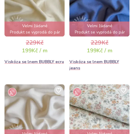
Velmi žádané
Velmi žádané
Produkt se vyprodá do pár
Produkt se vyprodá do pár
hodin
hodin
229Kč
229Kč
199Kč / m
199Kč / m
Viskóza se lnem BUBBLY ecru
Viskóza se lnem BUBBLY
jeans
Velmi žádané
Velmi žádané