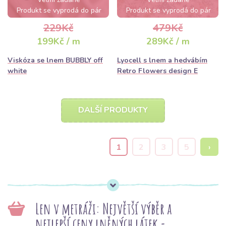
Produkt se vyprodá do pár
Produkt se vyprodá do pár
hodin
hodin
229Kč
479Kč
199Kč / m
289Kč / m
Viskóza se lnem BUBBLY off
Lyocell s lnem a hedvábím
white
Retro Flowers design E
DALŠÍ PRODUKTY
1
2
3
5
›
Len v metráži: Největší výběr a
nejlepší ceny lněných látek -