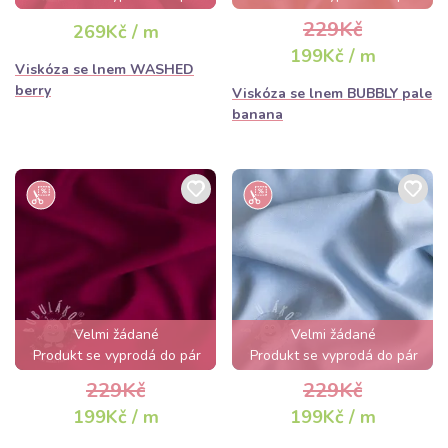
hodin
hodin
229Kč
269Kč / m
199Kč / m
Viskóza se lnem WASHED
berry
Viskóza se lnem BUBBLY pale
banana
Velmi žádané
Velmi žádané
Produkt se vyprodá do pár
Produkt se vyprodá do pár
hodin
hodin
229Kč
229Kč
199Kč / m
199Kč / m