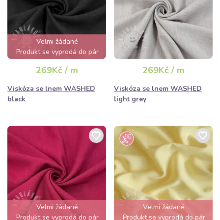
Velmi žádané
Produkt se vyprodá do pár
hodin
269Kč / m
269Kč / m
Viskóza se lnem WASHED
Viskóza se lnem WASHED
black
light grey
Velmi žádané
Velmi žádané
Produkt se vyprodá do pár
Produkt se vyprodá do pár