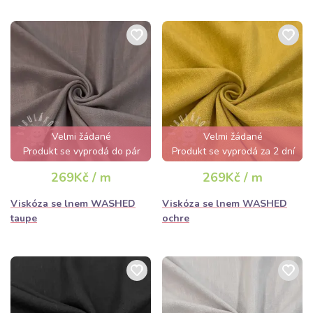
Velmi žádané
Velmi žádané
Produkt se vyprodá do pár
Produkt se vyprodá za 2 dní
hodin
269Kč / m
269Kč / m
Viskóza se lnem WASHED
Viskóza se lnem WASHED
taupe
ochre