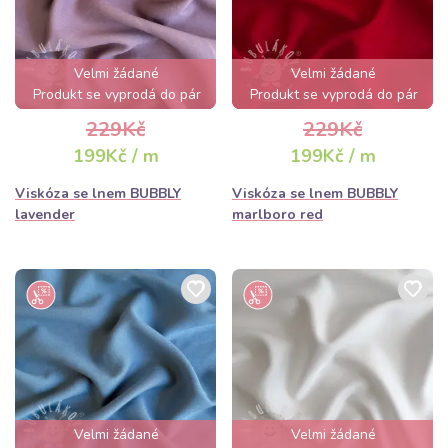
Velmi žádané
Velmi žádané
Produkt se vyprodá do pár
Produkt se vyprodá do pár
hodin
hodin
229Kč
229Kč
199Kč / m
199Kč / m
Viskóza se lnem BUBBLY
Viskóza se lnem BUBBLY
lavender
marlboro red
Velmi žádané
Velmi žádané