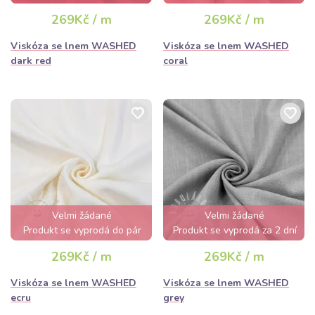
hodin
269Kč / m
269Kč / m
Viskóza se lnem WASHED
Viskóza se lnem WASHED
dark red
coral
Velmi žádané
Velmi žádané
Produkt se vyprodá do pár
Produkt se vyprodá za 2 dní
hodin
269Kč / m
269Kč / m
Viskóza se lnem WASHED
Viskóza se lnem WASHED
ecru
grey