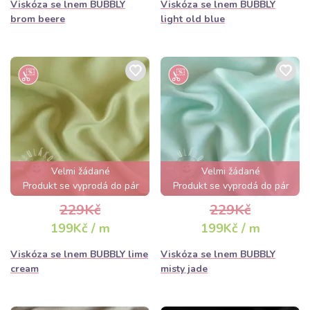
Viskóza se lnem BUBBLY
Viskóza se lnem BUBBLY
brom beere
light old blue
Velmi žádané
Velmi žádané
Produkt se vyprodá do pár
Produkt se vyprodá do pár
hodin
hodin
229Kč
229Kč
199Kč / m
199Kč / m
Viskóza se lnem BUBBLY lime
Viskóza se lnem BUBBLY
cream
misty jade