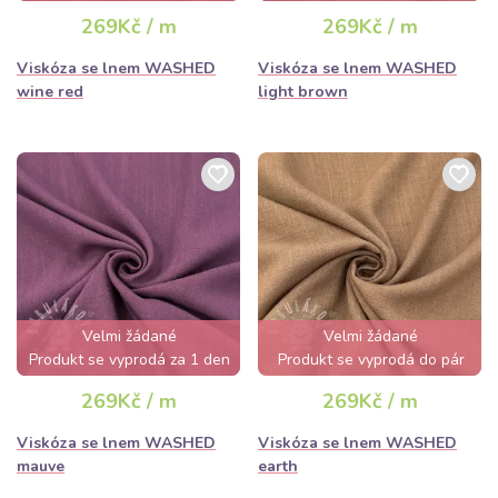
hodin
269Kč / m
269Kč / m
Viskóza se lnem WASHED
Viskóza se lnem WASHED
wine red
light brown
Velmi žádané
Velmi žádané
Produkt se vyprodá za 1 den
Produkt se vyprodá do pár
hodin
269Kč / m
269Kč / m
Viskóza se lnem WASHED
Viskóza se lnem WASHED
mauve
earth