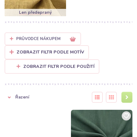
srážlivost. Jeho typická mačkavost není chybou, ale znakem
pravosti a luxusu. Pokud preferujete hladší vzhled, zvolte náš
Len předepraný
měkčený len.
PRŮVODCE NÁKUPEM
ZOBRAZIT FILTR PODLE MOTÍV
ZOBRAZIT FILTR PODLE POUŽITÍ
Řazení