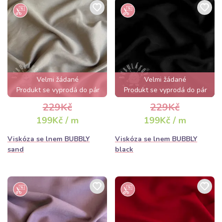
Velmi žádané
Velmi žádané
Produkt se vyprodá do pár
Produkt se vyprodá do pár
hodin
hodin
229Kč
229Kč
199Kč / m
199Kč / m
Viskóza se lnem BUBBLY
Viskóza se lnem BUBBLY
sand
black