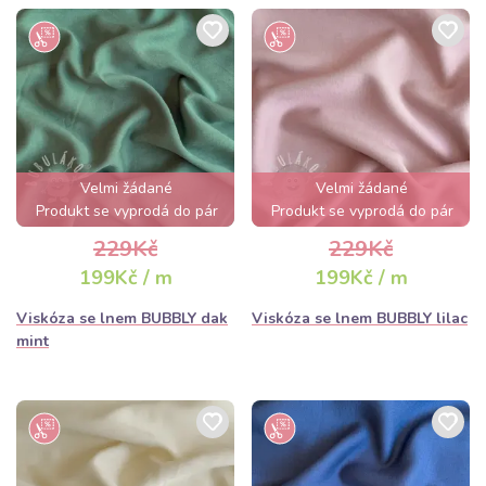
Velmi žádané
Velmi žádané
Produkt se vyprodá do pár
Produkt se vyprodá do pár
hodin
hodin
229Kč
229Kč
199Kč / m
199Kč / m
Viskóza se lnem BUBBLY dak
Viskóza se lnem BUBBLY lilac
mint