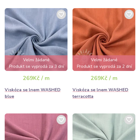
Velmi žádané
Velmi žádané
Produkt se vyprodá za 3 dní
Produkt se vyprodá za 2 dní
269Kč / m
269Kč / m
Viskóza se lnem WASHED
Viskóza se lnem WASHED
blue
terracotta