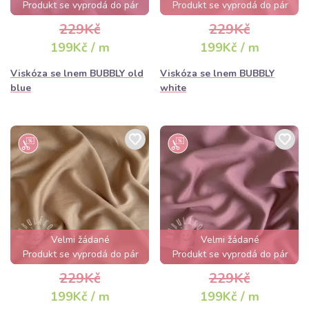
Produkt se vyprodá do pár
Produkt se vyprodá do pár
hodin
hodin
229Kč
229Kč
199Kč / m
199Kč / m
Viskóza se lnem BUBBLY old
Viskóza se lnem BUBBLY
blue
white
Velmi žádané
Velmi žádané
Produkt se vyprodá do pár
Produkt se vyprodá do pár
hodin
hodin
229Kč
229Kč
199Kč / m
199Kč / m