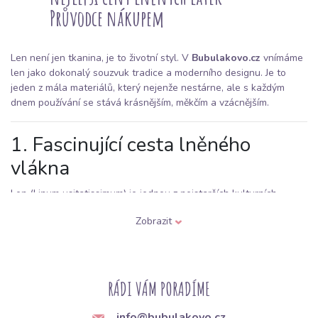
Průvodce nákupem
Len není jen tkanina, je to životní styl. V
Bubulakovo.cz
vnímáme
len jako dokonalý souzvuk tradice a moderního designu. Je to
jeden z mála materiálů, který nejenže nestárne, ale s každým
dnem používání se stává krásnějším, měkčím a vzácnějším.
1. Fascinující cesta lněného
vlákna
Len (Linum usitatissimum) je jednou z nejstarších kulturních
rostlin světa. Na rozdíl od bavlny, kde se zpracovává květ, se u
Zobrazit
lnu zpracovávají
stonky
.
Proces získávání:
Stonky se musí máčet (rosení), sušit, lámat a
potírat, aby se uvolnilo pevné vlákno ukryté uvnitř. Tento náročný
proces činí ze lnu prémiový materiál.
RÁDI VÁM PORADÍME
Ekologická stopa:
Len je přirozeně „bio“. Ke svému růstu
info@bubulakovo.cz