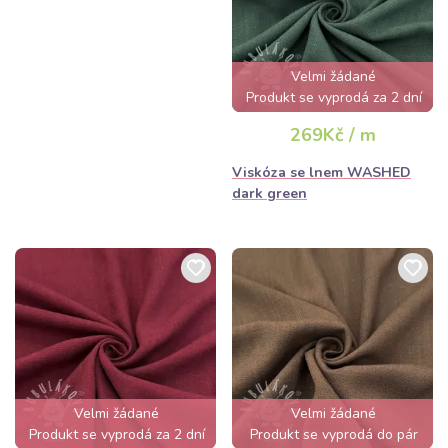
Velmi žádané
Produkt se vyprodá za 2 dní
269Kč / m
Viskóza se lnem WASHED
dark green
Velmi žádané
Velmi žádané
Produkt se vyprodá za 2 dní
Produkt se vyprodá do pár