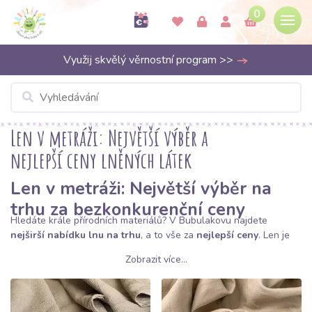
0
Využij skvělý věrnostní program >>
Len v metráži: Největší výběr a
nejlepší ceny lněných látek
Len v metráži: Největší výběr na
trhu za bezkonkurenční ceny
Hledáte krále přírodních materiálů? V Bubulakovu najdete
nejširší nabídku lnu na trhu
, a to vše za
nejlepší ceny
. Len je
jednou z nejstarších a nejušlechtilejších tkanin, která si získala
Zobrazit více...
srdce milovníků udržitelné módy svými jedinečnými vlastnostmi. Ať
už hledáte klasický stoprocentní len, měkčený len nebo směsi lnu
s viskózou či bavlnou, u nás si zaručeně vyberete z nekonečné
palety barev a vzorů.