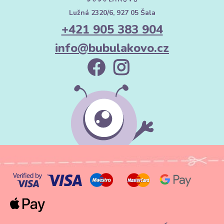
Lužná 2320/6, 927 05 Šala
+421 905 383 904
info@bubulakovo.cz