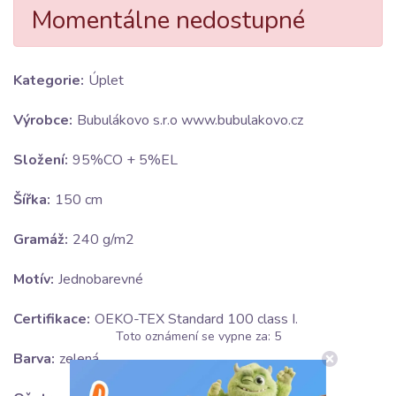
Momentálne nedostupné
Kategorie:
Úplet
Výrobce:
Bubulákovo s.r.o www.bubulakovo.cz
Složení:
95%CO + 5%EL
Šířka:
150 cm
Gramáž:
240 g/m2
Motív:
Jednobarevné
Certifikace:
OEKO-TEX Standard 100 class I.
Toto oznámení se vypne za:
5
Barva:
zelená