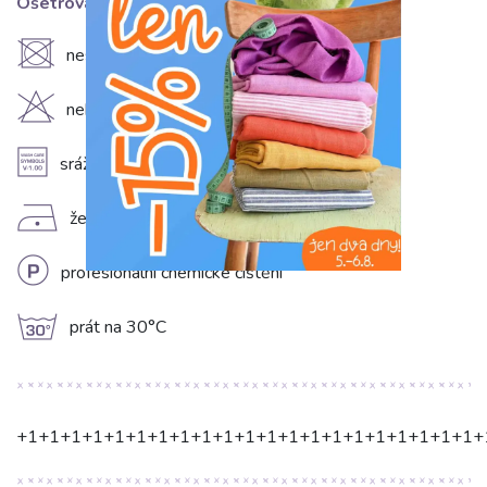
Ošetrování:
U
nesušit v sušičce
H
nebělit
A
srážlivost 5-10%
D
žehlit na nízkém stupni (110°C)
L
profesionální chemické čištění
g
prát na 30°C
+1+1+1+1+1+1+1+1+1+1+1+1+1+1+1+1+1+1+1+1+1+