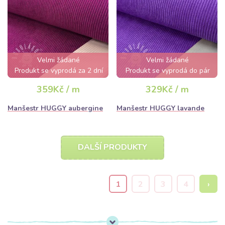
Velmi žádané
Velmi žádané
Produkt se vyprodá za 2 dní
Produkt se vyprodá do pár
hodin
359Kč / m
329Kč / m
Manšestr HUGGY aubergine
Manšestr HUGGY lavande
DALŠÍ PRODUKTY
1
2
3
4
›