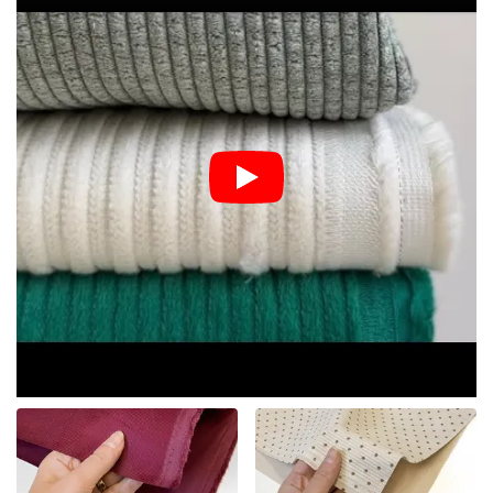
zimní šatníky.
Proč si vybrat manšestr pro vaše
další šití?
Různé šířky řádků:
Od jemného jehličkového manšestru
(babycord) až po široký manšestrový řádek (jumbo cord).
Šířka řádku určuje nejen vzhled, ale i poddajnost látky.
Vysoká odolnost:
Manšestr je mimořádně trvanlivý a
odolný vůči oděru, proto je skvělý na oblečení, které musí
něco vydržet.
Všestranné využití:
Ušijte si z něj stylové sako, kalhoty,
sukni nebo dokonce trendy manšestrovou košilovou bundu
(shacket).
Dětské oblečení:
Díky své měkkosti a hřejivosti je
perfektní na dětské dupačky, kalhoty s laclem či čepice.
Rada pro šití:
Při stříhání manšestru dbejte na směr vlasu –