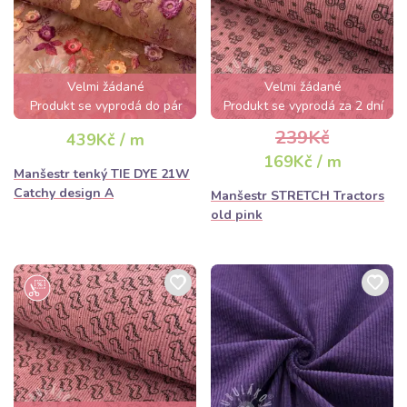
Velmi žádané
Velmi žádané
Produkt se vyprodá do pár
Produkt se vyprodá za 2 dní
hodin
239Kč
439Kč / m
169Kč / m
Manšestr tenký TIE DYE 21W
Catchy design A
Manšestr STRETCH Tractors
old pink