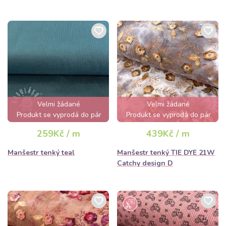
Velmi žádané
Velmi žádané
Produkt se vyprodá do pár
Produkt se vyprodá do pár
hodin
hodin
259Kč / m
439Kč / m
Manšestr tenký teal
Manšestr tenký TIE DYE 21W
Catchy design D