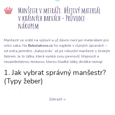
Manšestr v metráži: Hřejivý materiál
v krásných barvách - Průvodce
nákupem
Manšestr se vrátil na výsluní a už dávno není jen materiálem pro
retro saka. Na
Bubulakovo.cz
ho najdete v různých úpravách –
od extra jemného „babycordu“ až po robustní manšestr s širokým
žebrem. Je to látka, která vyniká svou pevností, hřejivostí a
nezaměnitelnou texturou, kterou hladké látky zkrátka nemají.
1. Jak vybrat správný manšestr?
(Typy žeber)
Klíčovým údajem u manšestru je počet „žeber“ na jeden palec
(přibližně 2,54 cm). Čím vyšší je číslo, tím jsou žebra jemnější a
Zobrazit
látka poddajnější. Nabídka Bubulakova se zaměřuje na
vysoký
podíl bavlny
pro prodyšnost, často s příměsí
elastanu (2–3 %)
pro maximální pohodlí.