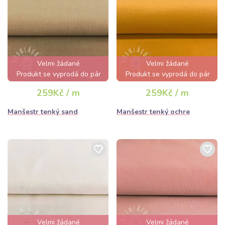
Velmi žádané
Velmi žádané
Produkt se vyprodá do pár
Produkt se vyprodá do pár
hodin
hodin
259Kč / m
259Kč / m
Manšestr tenký sand
Manšestr tenký ochre
Velmi žádané
Velmi žádané