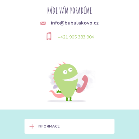
Jemný manšestr (Babycord):
Má velmi hustá a úzká žebra
RÁDI VÁM PORADÍME
(obvykle
21 a více
na palec). Je měkký, lehký a ideální na dětské
oblečení, košile nebo jemné doplňky.
info@bubulakovo.cz
Střední manšestr:
Klasika (obvykle
11 až 15
žeber) na kalhoty,
+421 905 383 904
sukně a saka. Nabízí vyvážený poměr mezi odolností a elegancí.
Široký manšestr (Jumbo):
Má výrazná, tlustá žebra (
4 až 8
na
palec). Je to pevná, těžší látka, která se skvěle hodí na zimní
oděvy, tašky nebo interiérové doplňky.
2. Inspirace pro šití: Kde všude
manšestr zazáří?
👶 Dětský šatník: Odolnost na prvním místě
Dětské hry ve
školce nebo na pískovišti dají zabrat každé látce. Manšestr je díky
své husté vazbě téměř nezničitelný.
+
INFORMACE
Lacláče a kalhoty:
Použijte jemný manšestr (
babycord
) s
elastanem. Je poddajný, dítě neomezuje v pohybu a kolena se