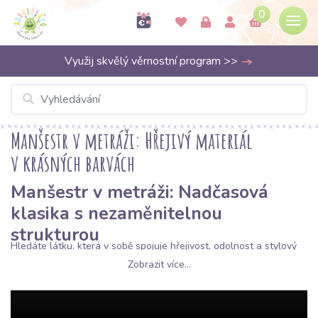
0
Využij skvělý věrnostní program >>
Manšestr v metráži: Hřejivý materiál
v krásných barvách
Manšestr v metráži: Nadčasová
klasika s nezaměnitelnou
strukturou
Hledáte látku, která v sobě spojuje hřejivost, odolnost a stylový
retro vzhled?
Manšestr
se vrací do módy v plné síle a v
Zobrazit více...
Bubulakovu ho najdete v mnoha podobách. Tato charakteristická
střižená tkanina s podélnými řádky je známá svou pevností a
schopností udržet teplo, což z ní činí ideální volbu pro podzimní a