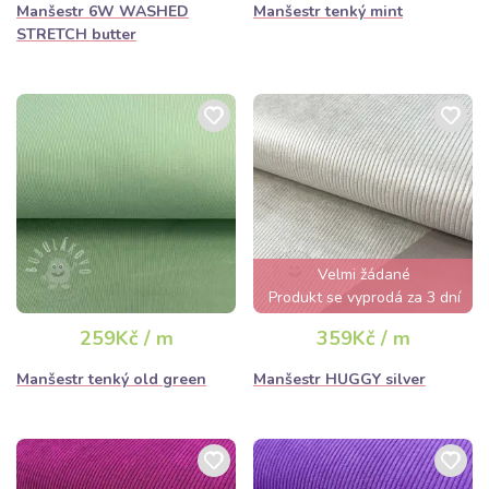
Manšestr 6W WASHED
Manšestr tenký mint
STRETCH butter
Velmi žádané
Produkt se vyprodá za 3 dní
259Kč / m
359Kč / m
Manšestr tenký old green
Manšestr HUGGY silver