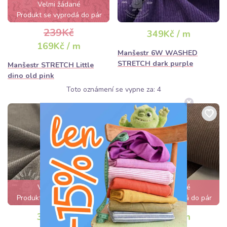
Velmi žádané
Produkt se vyprodá do pár
hodin
239Kč
349Kč / m
169Kč / m
Manšestr 6W WASHED
STRETCH dark purple
Manšestr STRETCH Little
dino old pink
Toto oznámení se vypne za:
3
Velmi žádané
Velmi žádané
Produkt se vyprodá do pár
Produkt se vyprodá do pár
hodin
hodin
349Kč / m
359Kč / m