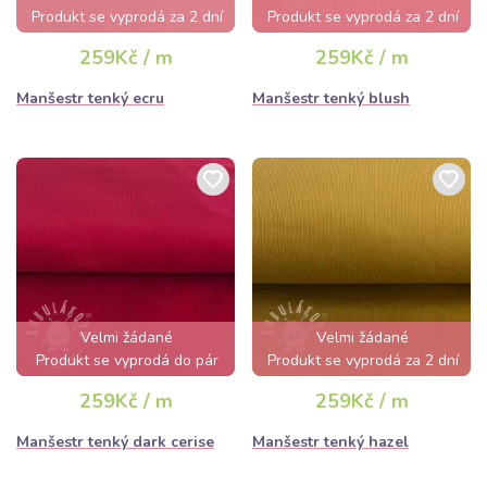
Produkt se vyprodá za 2 dní
Produkt se vyprodá za 2 dní
259Kč / m
259Kč / m
Manšestr tenký ecru
Manšestr tenký blush
Velmi žádané
Velmi žádané
Produkt se vyprodá do pár
Produkt se vyprodá za 2 dní
hodin
259Kč / m
259Kč / m
Manšestr tenký dark cerise
Manšestr tenký hazel