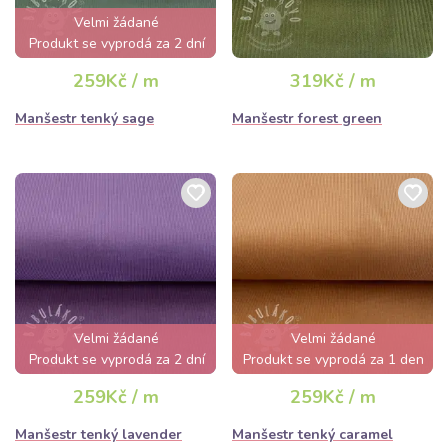
Velmi žádané
Produkt se vyprodá za 2 dní
259Kč / m
319Kč / m
Manšestr tenký sage
Manšestr forest green
Velmi žádané
Velmi žádané
Produkt se vyprodá za 2 dní
Produkt se vyprodá za 1 den
259Kč / m
259Kč / m
Manšestr tenký lavender
Manšestr tenký caramel