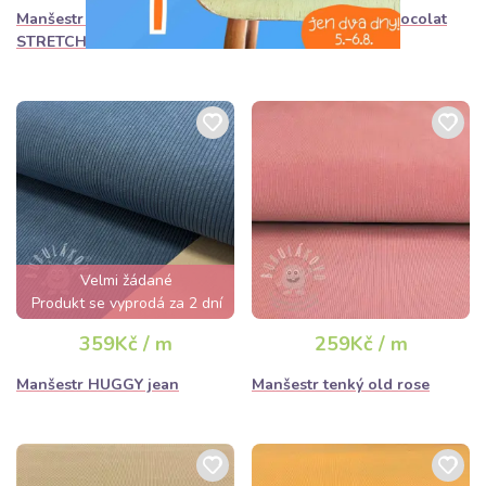
Manšestr 6W WASHED
Manšestr HUGGY chocolat
STRETCH stone
Velmi žádané
Produkt se vyprodá za 2 dní
359Kč / m
259Kč / m
Manšestr HUGGY jean
Manšestr tenký old rose