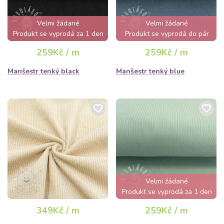
Velmi žádané
Velmi žádané
Produkt se vyprodá za 1 den
Produkt se vyprodá do pár
hodin
259Kč / m
259Kč / m
Manšestr tenký black
Manšestr tenký blue
Velmi žádané
Produkt se vyprodá za 1 den
349Kč / m
259Kč / m