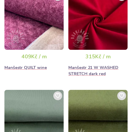
409Kč / m
315Kč / m
Manšestr QUILT wine
Manšestr 21 W WASHED
STRETCH dark red