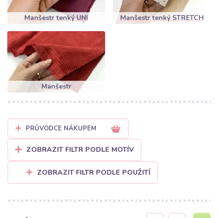
všechny díly střihu musí být položeny stejným směrem, aby
Manšestr tenký UNI
Manšestr tenký STRETCH
oblečení nemělo různé odstíny. Doporučujeme žehlit z rubové
strany, abyste neotlačili řádky.
Manšestr
PRŮVODCE NÁKUPEM
ZOBRAZIT FILTR PODLE MOTÍV
ZOBRAZIT FILTR PODLE POUŽITÍ