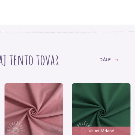
 aj tento tovar
DÁLE
Velmi žádané