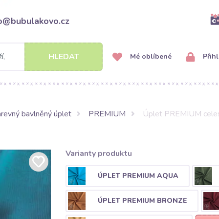
fo@bubulakovo.cz
HLEDAT
Mé oblíbené
Přihl
revný bavlněný úplet
PREMIUM
Úplet PREMIUM celes
Varianty produktu
ÚPLET PREMIUM AQUA
ÚPLET PREMIUM BRONZE