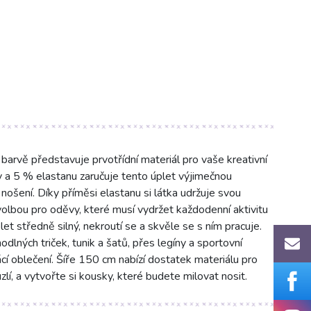
rvě představuje prvotřídní materiál pro vaše kreativní
y a 5 % elastanu zaručuje tento úplet výjimečnou
ošení. Díky příměsi elastanu si látka udržuje svou
í volbou pro oděvy, které musí vydržet každodenní aktivitu
et středně silný, nekroutí se a skvěle se s ním pracuje.
dlných triček, tunik a šatů, přes legíny a sportovní
í oblečení. Šíře 150 cm nabízí dostatek materiálu pro
uzlí, a vytvořte si kousky, které budete milovat nosit.