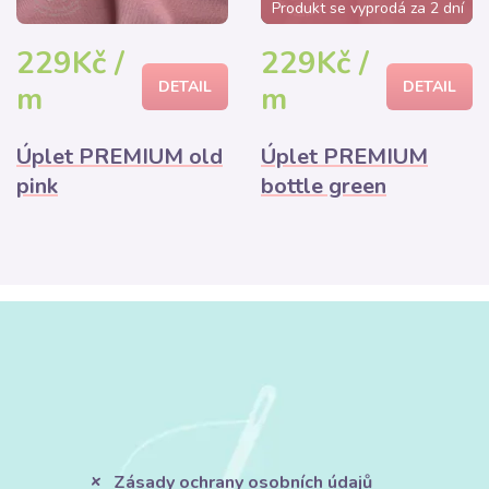
Produkt se vyprodá za 2 dní
229Kč /
229Kč /
DETAIL
DETAIL
m
m
Úplet PREMIUM old
Úplet PREMIUM
pink
bottle green
Zásady ochrany osobních údajů