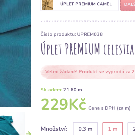
ÚPLET PREMIUM CAMEL
DALŠ
Číslo produktu: UPREM038
Úplet PREMIUM celestia
Velmi žádané! Produkt se vyprodá za 2
Skladem:
21.60 m
229Kč
Cena s DPH (za m)
Množství:
0.3 m
1 m