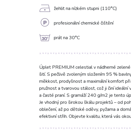
D
žehlit na nízkém stupni (110°C)
L
profesionální chemické čištění
g
prát na 30°C
Úplet PREMIUM celestial v nádherné zelené ba
šití. S pečlivě zvoleným složením 95 % bavln
měkkost, prodyšnost a maximální komfort při n
pružnost a tvarovou stálost, což ji činí ideáln
a časté praní. S gramáží 240 g/m2 je tento úpl
Je vhodný pro širokou škálu projektů – od poho
oblečení, až po dětské oděvy, pyžama a domác
efektivní střih. Objevte kvalitu, která vás oko