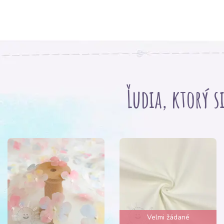
Ľudia, ktorý s
Velmi žádané