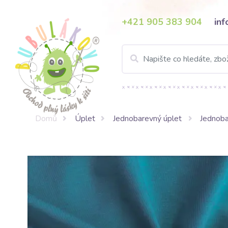
+421 905 383 904
in
Domů
Úplet
Jednobarevný úplet
Jednoba