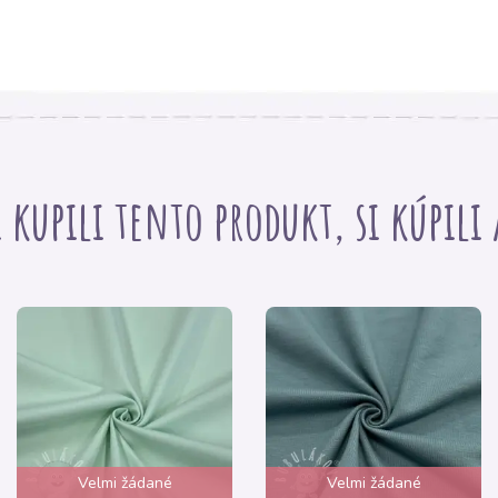
i kupili tento produkt, si kúpili
Velmi žádané
Velmi žádané