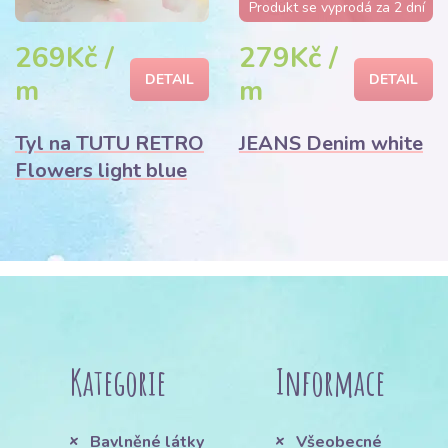
Produkt se vyprodá za 2 dní
269Kč /
279Kč /
DETAIL
DETAIL
m
m
Tyl na TUTU RETRO
JEANS Denim white
Flowers light blue
Kategorie
Informace
Bavlněné látky
Všeobecné