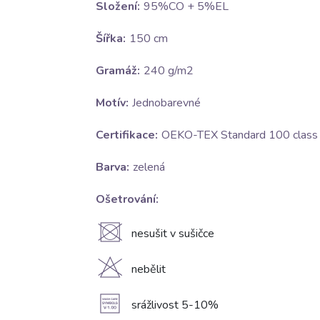
Složení:
95%CO + 5%EL
Šířka:
150 cm
Gramáž:
240 g/m2
Motív:
Jednobarevné
Certifikace:
OEKO-TEX Standard 100 class I
Barva:
zelená
Ošetrování:
U
nesušit v sušičce
H
nebělit
A
srážlivost 5-10%