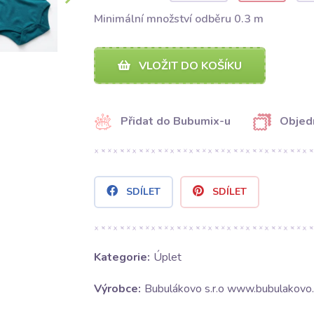
Minimální množství odběru 0.3 m
VLOŽIT DO KOŠÍKU
Přidat do Bubumix-u
Objed
SDÍLET
SDÍLET
Kategorie:
Úplet
Výrobce:
Bubulákovo s.r.o www.bubulakovo.