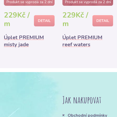
Produkt se vyprodá za 2 dní
Produkt se vyprodá za 2 dní
229Kč /
229Kč /
DETAIL
DETAIL
m
m
Úplet PREMIUM
Úplet PREMIUM
misty jade
reef waters
Jak nakupovat
Obchodní podmínky