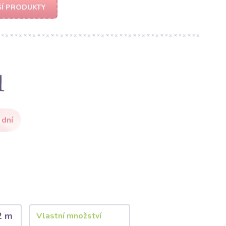
Í PRODUKTY
l
 dní
2 m