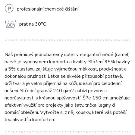
L
profesionální chemické čištění
g
prát na 30°C
Náš prémiový jednobarevný úplet v elegantní hnědé (camel)
barvě je synonymem komfortu a kvality. Složení 95% bavlny
a 5% elastanu zajišťuje výjimečnou měkkost, prodyšnost a
dokonalou pružnost. Látka se skvěle přizpůsobí postavě,
drží tvar a je velmi příjemná na kůži, ideální pro celodenní
nošení. Střední gramáž 240 g/m2 nabízí pevnost i
neprůsvitnost, s krásnou splývavostí. Šíře 150 cm umožňuje
efektivní využití pro projekty jako šaty, trička, legíny či
domácí oblečení. Vytvořte si z něj kousky, které vás potěší
trvanlivostí a komfortem.