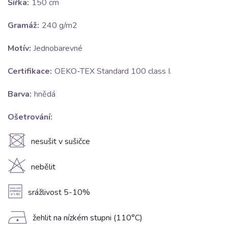
Šířka:
150 cm
Gramáž:
240 g/m2
Motív:
Jednobarevné
Certifikace:
OEKO-TEX Standard 100 class I.
Barva:
hnědá
Ošetrování:
U
nesušit v sušičce
H
nebělit
A
srážlivost 5-10%
D
žehlit na nízkém stupni (110°C)