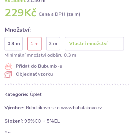
Skladem:
21.40 m
229Kč
Cena s DPH (za m)
Množství:
0.3 m
1 m
2 m
Minimální množství odběru 0.3 m
Přidat do Bubumix-u
Objednať vzorku
Kategorie:
Úplet
Výrobce:
Bubulákovo s.r.o www.bubulakovo.cz
Složení:
95%CO + 5%EL