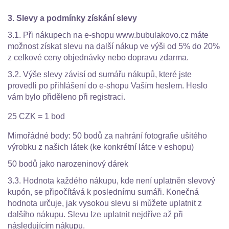
3. Slevy a podmínky získání slevy
3.1. Při nákupech na e-shopu www.bubulakovo.cz máte
možnost získat slevu na další nákup ve výši od 5% do 20%
z celkové ceny objednávky nebo dopravu zdarma.
3.2. Výše slevy závisí od sumářu nákupů, které jste
provedli po přihlášení do e-shopu Vaším heslem. Heslo
vám bylo přiděleno při registraci.
25 CZK = 1 bod
Mimořádné body: 50 bodů za nahrání fotografie ušitého
výrobku z našich látek (ke konkrétní látce v eshopu)
50 bodů jako narozeninový dárek
3.3. Hodnota každého nákupu, kde není uplatněn slevový
kupón, se připočítává k poslednímu sumáři. Konečná
hodnota určuje, jak vysokou slevu si můžete uplatnit z
dalšího nákupu. Slevu lze uplatnit nejdříve až při
následujícím nákupu.