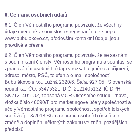
6. Ochrana osobních údajů
6.1. Člen Věrnostního programu potvrzuje, že všechny
údaje uvedené v souvislosti s registrací na e-shopu
www.bubulakovo.cz, především kontaktní údaje, jsou
pravdivé a přesné.
6.2. Člen Věrnostního programu potvrzuje, že se seznámil
s podmínkami členství Věrnostního programu a souhlasí se
zpracováním osobních údajů v rozsahu: jméno a příjmení,
adresa, město, PSČ, telefon a e-mail společností
Bubulákovo s.r.o., Lužná 2320/6, Šaľa, 927 05 , Slovenská
republika, IČO: 53475321, DIČ: 2121405132, IČ DPH:
SK2121405132, zapsaná v OR Okresního soudu Trnava,
vložka číslo 48090/T pro marketingové účely společnosti a
účely Věrnostního programu společnosti, spotřebitelských
soutěží čj. 18/2018 Sb. o ochraně osobních údajů a o
změně a doplnění některých zákonů ve znění pozdějších
předpisů.