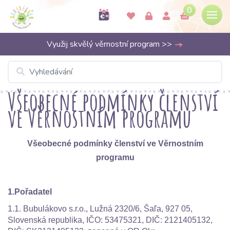
0
Využij skvělý věrnostní program >>
Všeobecné podmínky členství
ve Věrnostním programu
Všeobecné podmínky členství ve Věrnostním
programu
1.Pořadatel
1.1. Bubulákovo s.r.o., Lužná 2320/6, Šaľa, 927 05,
Slovenská republika, IČO: 53475321, DIČ: 2121405132,