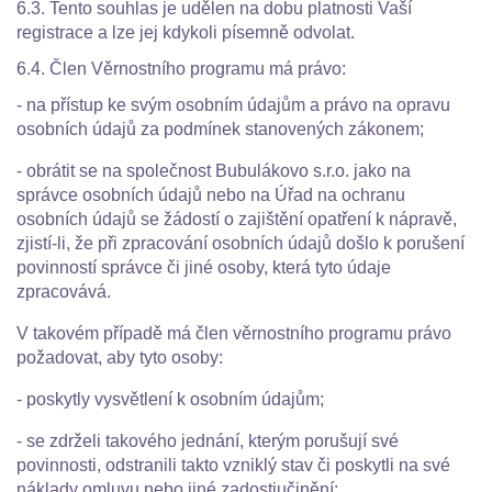
6.3. Tento souhlas je udělen na dobu platnosti Vaší
registrace a lze jej kdykoli písemně odvolat.
6.4. Člen Věrnostního programu má právo:
- na přístup ke svým osobním údajům a právo na opravu
osobních údajů za podmínek stanovených zákonem;
- obrátit se na společnost Bubulákovo s.r.o. jako na
správce osobních údajů nebo na Úřad na ochranu
osobních údajů se žádostí o zajištění opatření k nápravě,
zjistí-li, že při zpracování osobních údajů došlo k porušení
povinností správce či jiné osoby, která tyto údaje
zpracovává.
V takovém případě má člen věrnostního programu právo
požadovat, aby tyto osoby:
- poskytly vysvětlení k osobním údajům;
- se zdrželi takového jednání, kterým porušují své
povinnosti, odstranili takto vzniklý stav či poskytli na své
náklady omluvu nebo jiné zadostiučinění;