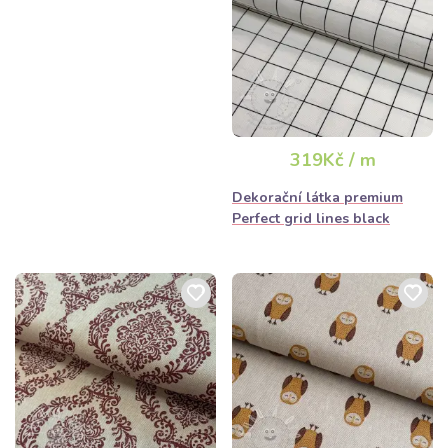
Rada pro šití:
Při práci s dekoračními látkami s vyšší gramáží
doporučujeme používat univerzální jehlu o tloušťce 80 až 90 a
pevnější nitě, aby byly švy odolné vůči namáhání.
319Kč / m
Dekorační látka premium
Perfect grid lines black