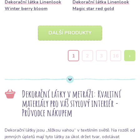
Dekorační látka Linenlook
Dekorační látka Linenlook
Winter berry bloom
Magic star red gold
DALŠÍ PRODUKTY
1
2
3
16
›
Dekorační látky v metráži: Kvalitní
materiály pro váš stylový interiér -
Průvodce nákupem
Dekorační látky jsou „těžkou vahou“ v textilním světě. Na rozdíl od
jemných úpletů mají tyto látky za úkol držet tvar, odolávat