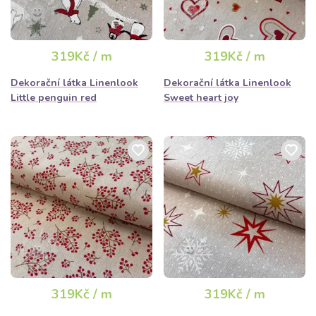
319Kč / m
319Kč / m
Dekorační látka Linenlook
Dekorační látka Linenlook
Little penguin red
Sweet heart joy
319Kč / m
319Kč / m