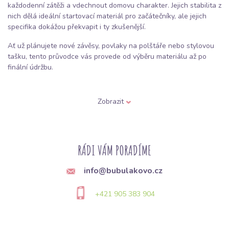
každodenní zátěži a vdechnout domovu charakter. Jejich stabilita z
nich dělá ideální startovací materiál pro začátečníky, ale jejich
specifika dokážou překvapit i ty zkušenější.
Ať už plánujete nové závěsy, povlaky na polštáře nebo stylovou
tašku, tento průvodce vás provede od výběru materiálu až po
finální údržbu.
1. Typy dekoračních látek: Co si
Zobrazit
vybrat?
Není „dekoračka“ jako „dekoračka“. Při výběru se řiďte nejen
vzorem, ale zejména strukturou tkaní:
RÁDI VÁM PORADÍME
Bavlněný kanvas (Canvas):
Pevná, hustě tkaná látka s viditelnou
info@bubulakovo.cz
vazbou. Je to „pracovní kůň“ mezi látkami. Ideální na batohy,
tašky, ale i pevnější závěsy či ubrusy, které musí něco vydržet.
+421 905 383 904
Panama / Loneta:
Tyto látky mají specifickou vazbu (připomínající
drobné čtverečky). Jsou poddajnější a měkčí než kanvas, díky
čemuž se z nich skvěle šijí interiérové doplňky jako polštáře,