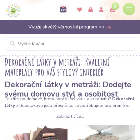
0
Využij skvělý věrnostní program >>
Dekorační látky v metráži: Kvalitní
materiály pro váš stylový interiér
Dekorační látky v metráži: Dodejte
svému domovu styl a osobitost
Toužíte po domově, který odráží váš vkus a kreativitu?
Dekorační
látky
z Bubulakova jsou přesně to, co potřebujete pro proměnu
vašeho interiéru. Tato kategorie zahrnuje širokou škálu materiálů
Zobrazit více...
s vyšší gramáží a odolností, které jsou navrženy tak, aby zkrášlily
váš prostor a zároveň zvládly každodenní používání. Ať už
plánujete šít nové závěsy, povlaky na polštáře nebo stylový
ubrus, naše dekoračky vás nezklamou.