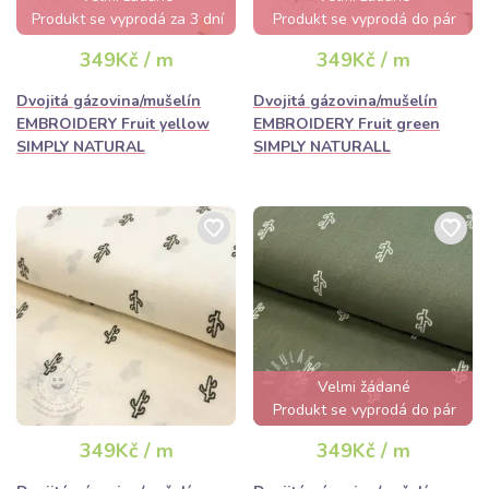
Produkt se vyprodá za 3 dní
Produkt se vyprodá do pár
hodin
349Kč / m
349Kč / m
Dvojitá gázovina/mušelín
Dvojitá gázovina/mušelín
EMBROIDERY Fruit yellow
EMBROIDERY Fruit green
SIMPLY NATURAL
SIMPLY NATURALL
Velmi žádané
Produkt se vyprodá do pár
hodin
349Kč / m
349Kč / m