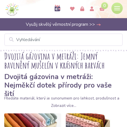
0
Využij skvělý věrnostní program >>
Dvojitá gázovina v metráži: Jemný
bavlněný mušelín v krásných barvách
Dvojitá gázovina v metráži:
Nejměkčí dotek přírody pro vaše
šití
Hledáte materiál, který je synonymem pro lehkost, prodyšnost a
přirozený vzhled?
Dvojitá gázovina
, často nazývaná také
Zobrazit více...
mušelín
, je jednou z nejoblíbenějších látek v Bubulakovu. Jedná
se o 100% bavlněnou tkaninu vyrobenou ze dvou jemných vrstev
gázy, které jsou navzájem spojeny neviditelnými stehy. Výsledkem