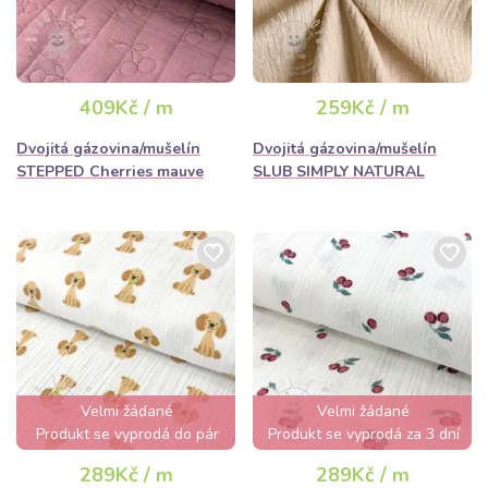
409Kč / m
259Kč / m
Dvojitá gázovina/mušelín
Dvojitá gázovina/mušelín
STEPPED Cherries mauve
SLUB SIMPLY NATURAL
Velmi žádané
Velmi žádané
Produkt se vyprodá do pár
Produkt se vyprodá za 3 dní
hodin
289Kč / m
289Kč / m