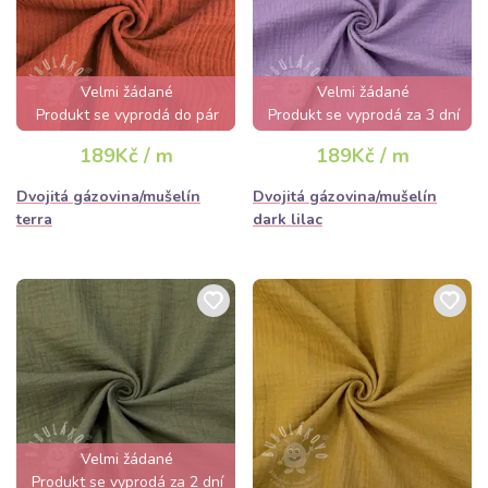
Velmi žádané
Velmi žádané
Produkt se vyprodá do pár
Produkt se vyprodá za 3 dní
hodin
189Kč / m
189Kč / m
Dvojitá gázovina/mušelín
Dvojitá gázovina/mušelín
terra
dark lilac
Velmi žádané
Produkt se vyprodá za 2 dní