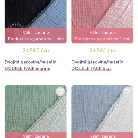
Velmi žádané
Velmi žádané
Produkt se vyprodá za 1 den
Produkt se vyprodá za 1 den
245Kč / m
245Kč / m
Dvojitá gázovina/mušelín
Dvojitá gázovina/mušelín
DOUBLE FACE marine
DOUBLE FACE lilac
Velmi žádané
Velmi žádané