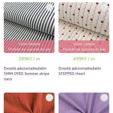
Velmi žádané
Velmi žádané
Produkt se vyprodá do pár
Produkt se vyprodá do pár
hodin
hodin
289Kč / m
409Kč / m
Dvojitá gázovina/mušelín
Dvojitá gázovina/mušelín
YARN DYED Summer stripe
STEPPED Heart
navy