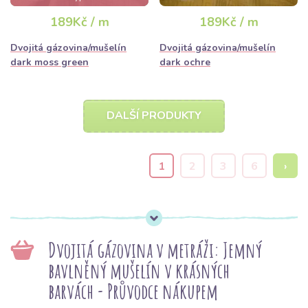
189Kč / m
189Kč / m
Dvojitá gázovina/mušelín
Dvojitá gázovina/mušelín
dark moss green
dark ochre
DALŠÍ PRODUKTY
1
2
3
6
›
Dvojitá gázovina v metráži: Jemný
bavlněný mušelín v krásných
barvách - Průvodce nákupem