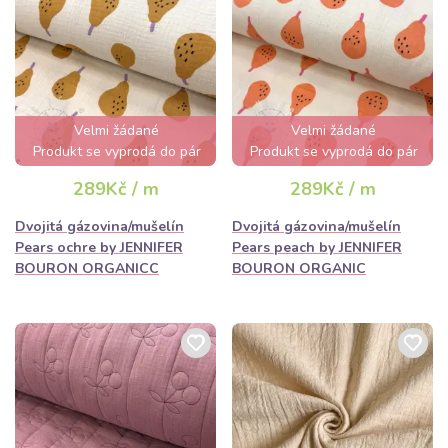
Velmi žádané
Velmi žádané
Produkt se vyprodá do pár
Produkt se vyprodá do pár
hodin
hodin
289Kč / m
289Kč / m
Dvojitá gázovina/mušelín
Dvojitá gázovina/mušelín
Pears ochre by JENNIFER
Pears peach by JENNIFER
BOURON ORGANICC
BOURON ORGANIC