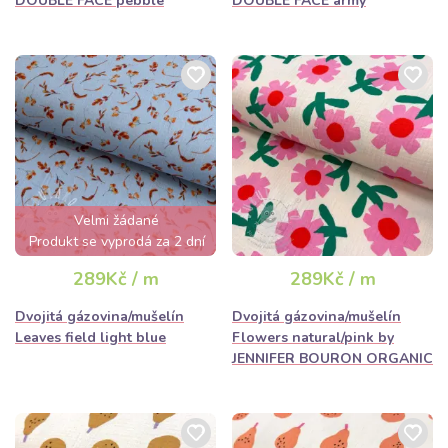
DOUBLE FACE pebble
DOUBLE FACE army
Velmi žádané
Produkt se vyprodá za 2 dní
289Kč / m
289Kč / m
Dvojitá gázovina/mušelín
Dvojitá gázovina/mušelín
Leaves field light blue
Flowers natural/pink by
JENNIFER BOURON ORGANIC