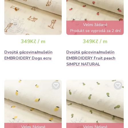
Velmi žádané
Produkt se vyprodá za 2 dní
349Kč / m
349Kč / m
Dvojitá gázovina/mušelín
Dvojitá gázovina/mušelín
EMBROIDERY Dogs ecru
EMBROIDERY Fruit peach
SIMPLY NATURAL
Velmi žádané
Velmi žádané