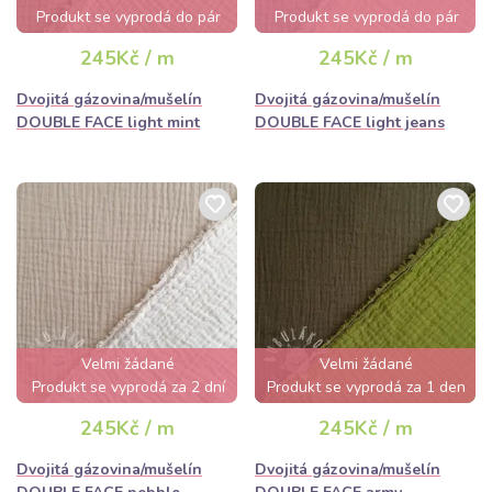
Produkt se vyprodá do pár
Produkt se vyprodá do pár
hodin
hodin
245Kč / m
245Kč / m
Dvojitá gázovina/mušelín
Dvojitá gázovina/mušelín
DOUBLE FACE light mint
DOUBLE FACE light jeans
Velmi žádané
Velmi žádané
Produkt se vyprodá za 2 dní
Produkt se vyprodá za 1 den
245Kč / m
245Kč / m
Dvojitá gázovina/mušelín
Dvojitá gázovina/mušelín