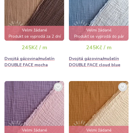
Tip pro šikovné ruce:
Před šitím doporučujeme látku předeprat,
protože bavlna má přirozenou srážlivost. Čím více gázovinu
perete, tím je měkčí.
Velmi žádané
Velmi žádané
Produkt se vyprodá za 2 dní
Produkt se vyprodá do pár
hodin
245Kč / m
245Kč / m
Dvojitá gázovina/mušelín
Dvojitá gázovina/mušelín
DOUBLE FACE mocha
DOUBLE FACE cloud blue
Velmi žádané
Velmi žádané