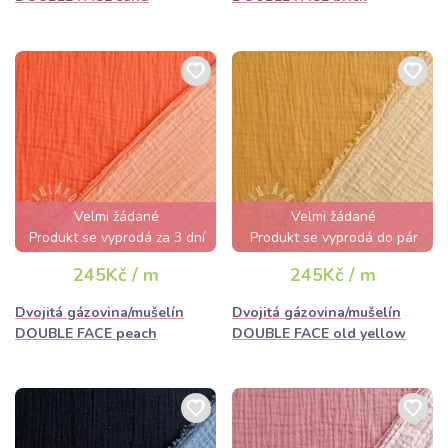
Velmi žádané
Velmi žádané
Produkt se vyprodá za 3 dní
Produkt se vyprodá do pár
hodin
245Kč / m
245Kč / m
Dvojitá gázovina/mušelín
Dvojitá gázovina/mušelín
DOUBLE FACE peach
DOUBLE FACE old yellow