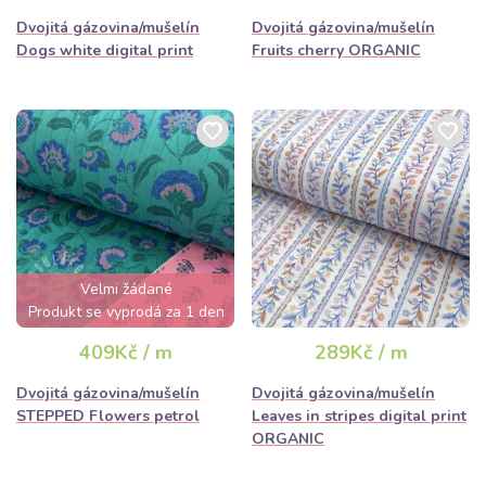
Dvojitá gázovina/mušelín
Dvojitá gázovina/mušelín
Dogs white digital print
Fruits cherry ORGANIC
Velmi žádané
Produkt se vyprodá za 1 den
409Kč / m
289Kč / m
Dvojitá gázovina/mušelín
Dvojitá gázovina/mušelín
STEPPED Flowers petrol
Leaves in stripes digital print
ORGANIC