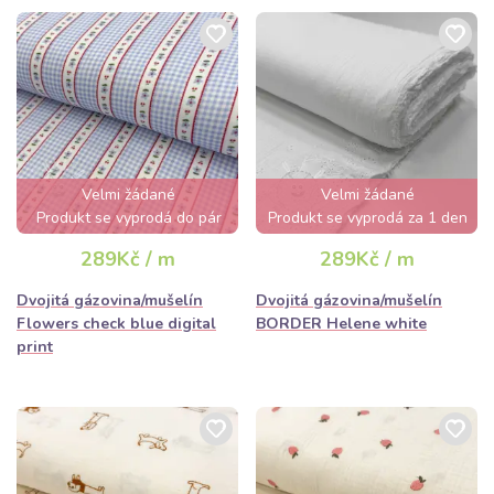
Velmi žádané
Velmi žádané
Produkt se vyprodá do pár
Produkt se vyprodá za 1 den
hodin
289Kč / m
289Kč / m
Dvojitá gázovina/mušelín
Dvojitá gázovina/mušelín
Flowers check blue digital
BORDER Helene white
print