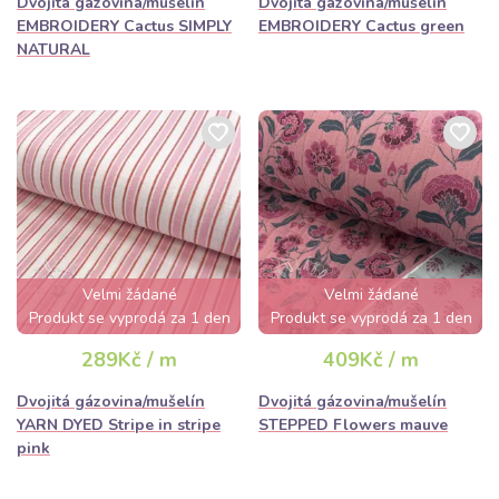
Dvojitá gázovina/mušelín
Dvojitá gázovina/mušelín
EMBROIDERY Cactus SIMPLY
EMBROIDERY Cactus green
NATURAL
Velmi žádané
Velmi žádané
Produkt se vyprodá za 1 den
Produkt se vyprodá za 1 den
289Kč / m
409Kč / m
Dvojitá gázovina/mušelín
Dvojitá gázovina/mušelín
YARN DYED Stripe in stripe
STEPPED Flowers mauve
pink