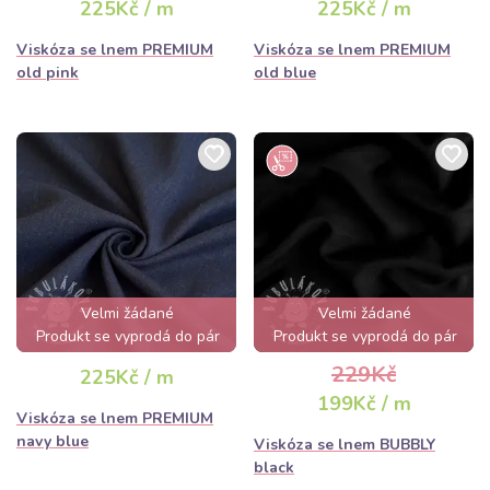
225Kč / m
225Kč / m
Viskóza se lnem PREMIUM
Viskóza se lnem PREMIUM
old pink
old blue
Velmi žádané
Velmi žádané
Produkt se vyprodá do pár
Produkt se vyprodá do pár
hodin
hodin
229Kč
225Kč / m
199Kč / m
Viskóza se lnem PREMIUM
navy blue
Viskóza se lnem BUBBLY
black