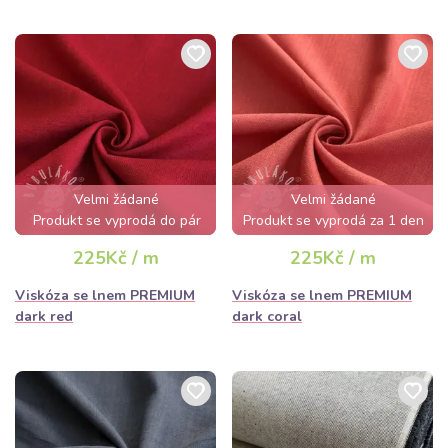
Velmi žádané
Velmi žádané
Produkt se vyprodá do pár
Produkt se vyprodá za 1 den
hodin
225Kč / m
225Kč / m
Viskóza se lnem PREMIUM
Viskóza se lnem PREMIUM
dark red
dark coral