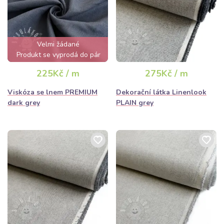
Velmi žádané
Produkt se vyprodá do pár
hodin
225Kč / m
275Kč / m
Viskóza se lnem PREMIUM
Dekorační látka Linenlook
dark grey
PLAIN grey