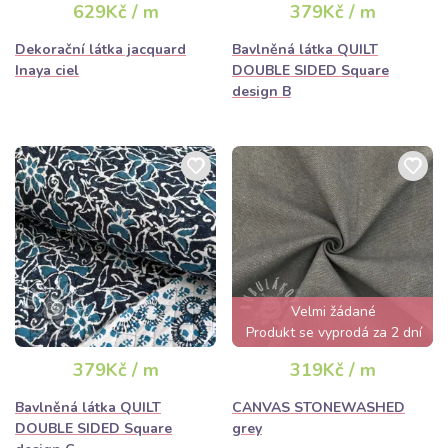
629Kč / m
379Kč / m
Dekorační látka jacquard
Bavlněná látka QUILT
Inaya ciel
DOUBLE SIDED Square
design B
Velmi žádané
Produkt se vyprodá za 2 dní
379Kč / m
319Kč / m
Bavlněná látka QUILT
CANVAS STONEWASHED
DOUBLE SIDED Square
grey