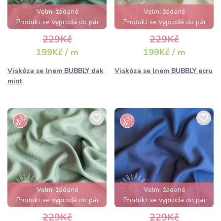
Velmi žádané
Velmi žádané
Produkt se vyprodá do pár
Produkt se vyprodá do pár
hodin
hodin
229Kč
229Kč
199Kč / m
199Kč / m
Viskóza se lnem BUBBLY dak
Viskóza se lnem BUBBLY ecru
mint
Velmi žádané
Velmi žádané
Produkt se vyprodá do pár
Produkt se vyprodá do pár
hodin
hodin
229Kč
229Kč