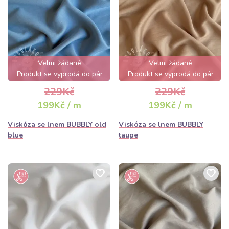
Velmi žádané
Velmi žádané
Produkt se vyprodá do pár
Produkt se vyprodá do pár
hodin
hodin
229Kč
229Kč
199Kč / m
199Kč / m
Viskóza se lnem BUBBLY old
Viskóza se lnem BUBBLY
blue
taupe