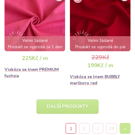
Velmi žádané
Velmi žádané
Produkt se vyprodá za 1 den
Produkt se vyprodá do pár
hodin
229Kč
225Kč / m
199Kč / m
Viskóza se lnem PREMIUM
fuchsia
Viskóza se lnem BUBBLY
marlboro red
DALŠÍ PRODUKTY
1
2
3
36
›