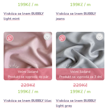
199Kč / m
199Kč / m
Viskóza se lnem BUBBLY
Viskóza se lnem BUBBLY
light mint
jeans
Velmi žádané
Velmi žádané
Produkt se vyprodá do pár
Produkt se vyprodá za 3 dní
hodin
229Kč
229Kč
199Kč / m
199Kč / m
Viskóza se lnem BUBBLY lilac
Viskóza se lnem BUBBLY
light grey