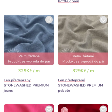
bottle green
Velmi žádané
Velmi žádané
Produkt se vyprodá do pár
Produkt se vyprodá do pár
hodin
hodin
329Kč / m
329Kč / m
Len předepraný
Len předepraný
STONEWASHED PREMIUM
STONEWASHED PREMIUM
jeans
pebble