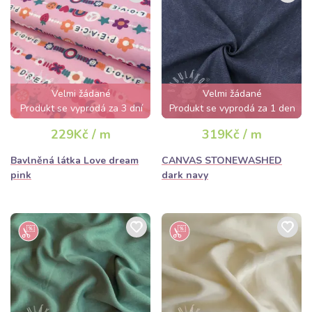
Velmi žádané
Velmi žádané
Produkt se vyprodá za 3 dní
Produkt se vyprodá za 1 den
229Kč / m
319Kč / m
Bavlněná látka Love dream
CANVAS STONEWASHED
pink
dark navy