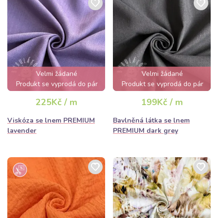
Velmi žádané
Velmi žádané
Produkt se vyprodá do pár
Produkt se vyprodá do pár
hodin
hodin
225Kč / m
199Kč / m
Viskóza se lnem PREMIUM
Bavlněná látka se lnem
lavender
PREMIUM dark grey