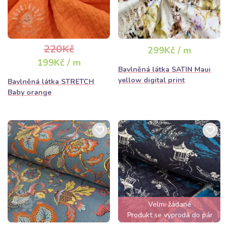
220Kč
299Kč / m
199Kč / m
Bavlněná látka SATIN Maui
yellow digital print
Bavlněná látka STRETCH
Baby orange
Velmi žádané
Produkt se vyprodá do pár
hodin