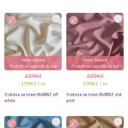
Velmi žádané
Velmi žádané
Produkt se vyprodá do pár
Produkt se vyprodá do pár
hodin
hodin
229Kč
229Kč
199Kč / m
199Kč / m
Viskóza se lnem BUBBLY off
Viskóza se lnem BUBBLY old
white
pink