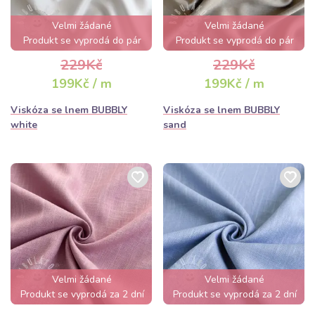
Velmi žádané
Velmi žádané
Produkt se vyprodá do pár
Produkt se vyprodá do pár
hodin
hodin
229Kč
229Kč
199Kč / m
199Kč / m
Viskóza se lnem BUBBLY
Viskóza se lnem BUBBLY
white
sand
Velmi žádané
Velmi žádané
Produkt se vyprodá za 2 dní
Produkt se vyprodá za 2 dní