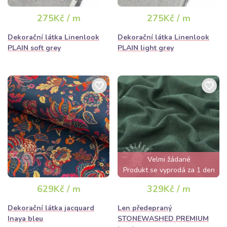
275Kč / m
275Kč / m
Dekorační látka Linenlook
Dekorační látka Linenlook
PLAIN soft grey
PLAIN light grey
Velmi žádané
Produkt se vyprodá za 1 den
629Kč / m
329Kč / m
Dekorační látka jacquard
Len předepraný
Inaya bleu
STONEWASHED PREMIUM