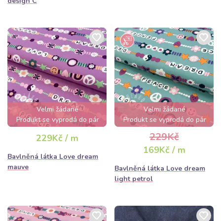
design C
Velmi žádané
Velmi žádané
Produkt se vyprodá do pár
Produkt se vyprodá do pár
hodin
hodin
229Kč
229Kč / m
169Kč / m
Bavlněná látka Love dream
mauve
Bavlněná látka Love dream
light petrol