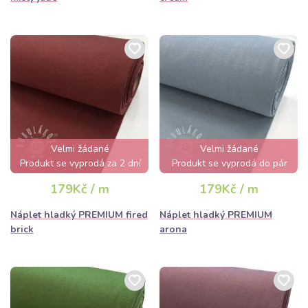
Velmi žádané
Velmi žádané
Produkt se vyprodá za 2 dní
Produkt se vyprodá do pár
hodin
179Kč / m
179Kč / m
Náplet hladký PREMIUM fired
Náplet hladký PREMIUM
brick
arona