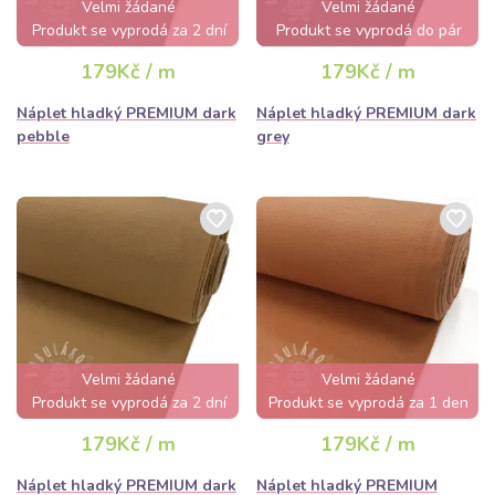
Velmi žádané
Velmi žádané
Produkt se vyprodá za 2 dní
Produkt se vyprodá do pár
hodin
179Kč / m
179Kč / m
Náplet hladký PREMIUM dark
Náplet hladký PREMIUM dark
pebble
grey
Velmi žádané
Velmi žádané
Produkt se vyprodá za 2 dní
Produkt se vyprodá za 1 den
179Kč / m
179Kč / m
Náplet hladký PREMIUM dark
Náplet hladký PREMIUM