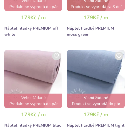
Velmi žádané
Velmi žádané
Produkt se vyprodá do pár
Produkt se vyprodá za 3 dní
hodin
179Kč / m
179Kč / m
Náplet hladký PREMIUM off
Náplet hladký PREMIUM
white
moss green
Velmi žádané
Velmi žádané
Produkt se vyprodá do pár
Produkt se vyprodá do pár
hodin
hodin
179Kč / m
179Kč / m
Náplet hladký PREMIUM lilac
Náplet hladký PREMIUM light