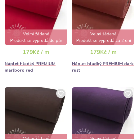
Velmi žádané
Velmi žádané
Produkt se vyprodá do pár
Produkt se vyprodá za 2 dní
hodin
179Kč / m
179Kč / m
Náplet hladký PREMIUM
Náplet hladký PREMIUM dark
marlboro red
rust
Velmi žádané
Velmi žádané