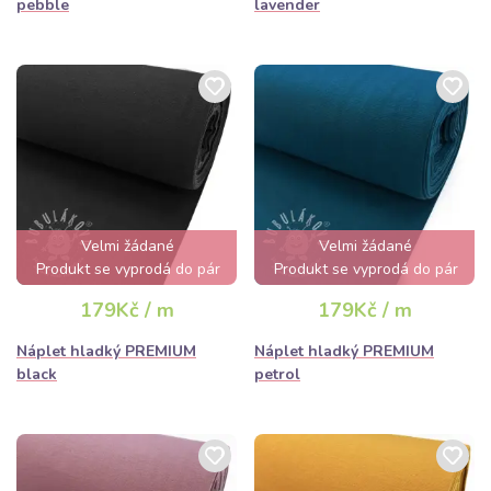
pebble
lavender
Velmi žádané
Velmi žádané
Produkt se vyprodá do pár
Produkt se vyprodá do pár
hodin
hodin
179Kč / m
179Kč / m
Náplet hladký PREMIUM
Náplet hladký PREMIUM
black
petrol