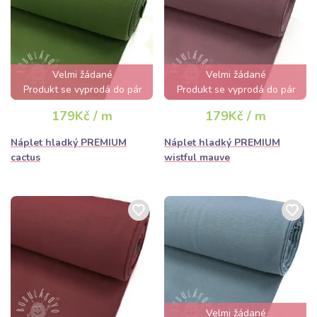
Velmi žádané
Velmi žádané
Produkt se vyprodá do pár
Produkt se vyprodá do pár
hodin
hodin
179Kč / m
179Kč / m
Náplet hladký PREMIUM
Náplet hladký PREMIUM
cactus
wistful mauve
Velmi žádané