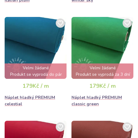
italian plum
winter sky
Velmi žádané
Velmi žádané
Produkt se vyprodá do pár
Produkt se vyprodá za 3 dní
hodin
179Kč / m
179Kč / m
Náplet hladký PREMIUM
Náplet hladký PREMIUM
celestial
classic green