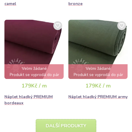
camel
bronze
Velmi žádané
Velmi žádané
Produkt se vyprodá do pár
Produkt se vyprodá do pár
hodin
hodin
179Kč / m
179Kč / m
Náplet hladký PREMIUM
Náplet hladký PREMIUM army
bordeaux
DALŠÍ PRODUKTY