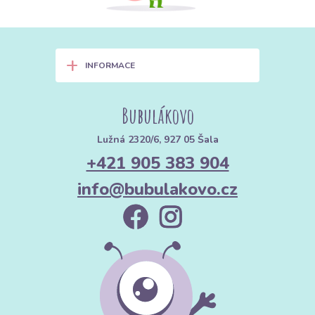
Lemy u krku:
Patent zajistí, že se výstřih trička nevytahá a bude
pěkně přiléhat k tělu.
+
Manžety na rukávech a spodní lemy:
U mikin a tepláků drží
INFORMACE
oblečení na místě a zabraňuje podfukování chladného vzduchu.
👶 Rostoucí oblečení: Chytré šití
Bubulákovo
Pas u legín a tepláčků:
Pro miminka je patent v pase mnohem
Lužná 2320/6, 927 05 Šala
pohodlnější než guma, protože netlačí na bříško.
+421 905 383 904
Prodloužené manžety:
Ušijte dětem delší manžety na rukávech a
nohavicích. Když dítě povyroste, manžetu jednoduše odrolujete a
info@bubulakovo.cz
oblečení vydrží o sezónu déle.
🧣 Doplňky: Rychlé a efektní projekty
Čepice (Homie):
Z žebrovaného patentu ušijete stylovou čepici
během pár minut.
Nákrčníky:
Díky elasticitě se snadno přetahují přes hlavu a
výborně drží teplo.