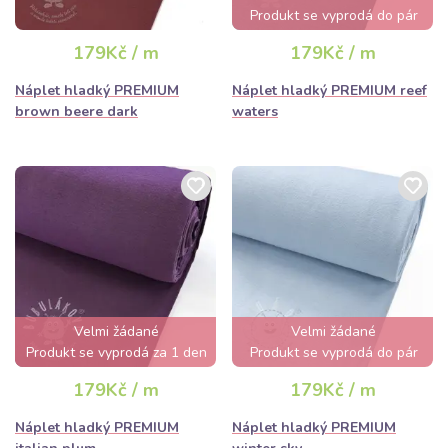
Produkt se vyprodá do pár
hodin
179Kč / m
179Kč / m
Náplet hladký PREMIUM
Náplet hladký PREMIUM reef
brown beere dark
waters
Velmi žádané
Velmi žádané
Produkt se vyprodá za 1 den
Produkt se vyprodá do pár
hodin
179Kč / m
179Kč / m
Náplet hladký PREMIUM
Náplet hladký PREMIUM