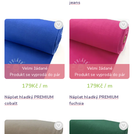
jeans
Velmi žádané
Velmi žádané
Produkt se vyprodá do pár
Produkt se vyprodá do pár
hodin
hodin
179Kč / m
179Kč / m
Náplet hladký PREMIUM
Náplet hladký PREMIUM
cobalt
fuchsia