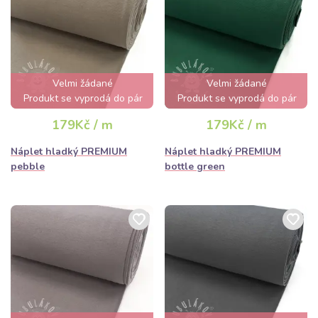
Velmi žádané
Velmi žádané
Produkt se vyprodá do pár
Produkt se vyprodá do pár
hodin
hodin
179Kč / m
179Kč / m
Náplet hladký PREMIUM
Náplet hladký PREMIUM
pebble
bottle green