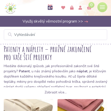
0
Využij skvělý věrnostní program >>
Patenty a náplety – pružné zakončení
pro vaše šité projekty
Hledáte dokonalý způsob, jak profesionálně zakončit své šité
projekty?
Patent
, u nás známý především jako
náplet
, je klíčovým
doplňkem každého krejčovského koutku. Ať už šijete dětské
tepláky, mikiny pro dospělé nebo pohodlná trička, správně zvolený
náplet dodá vašemu oblečení potřebný tvar, pružnost a estetický
vzhled. V Bubulákovu rozumíme tomu, že detail dělá celek, proto
Zobrazit více...
jsme pro vás připravili širokou nabídku nápletů, které vynikají
svou elasticitou a barevnou stálostí.