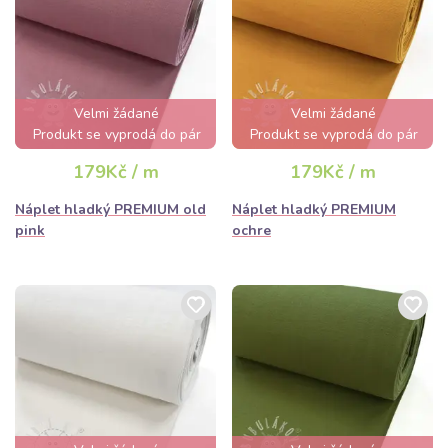
Velmi žádané
Velmi žádané
Produkt se vyprodá do pár
Produkt se vyprodá do pár
hodin
hodin
179Kč / m
179Kč / m
Náplet hladký PREMIUM old
Náplet hladký PREMIUM
pink
ochre