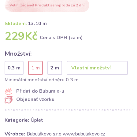
Velmi žádané! Produkt se vyprodá za 2 dní
Skladem:
13.10 m
229Kč
Cena s DPH (za m)
Množství:
0.3 m
1 m
2 m
Minimální množství odběru 0.3 m
Přidat do Bubumix-u
Objednať vzorku
Kategorie:
Úplet
Výrobce:
Bubulákovo s.r.o www.bubulakovo.cz