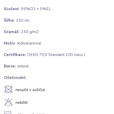
Složení:
95%CO + 5%EL
Šířka:
150 cm
Gramáž:
240 g/m2
Motív:
Jednobarevné
Certifikace:
OEKO-TEX Standard 100 class I.
Barva:
zelená
Ošetrování:
U
nesušit v sušičce
H
nebělit