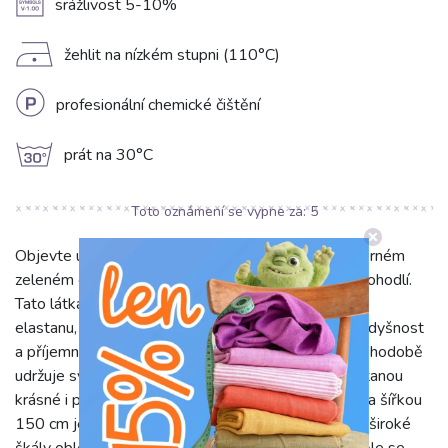
A
srážlivost 5-10%
D
žehlit na nízkém stupni (110°C)
L
profesionální chemické čištění
g
prát na 30°C
Toto oznámení se vypne za:
4
Objevte úplet Úplet PREMIUM winter sky v nádherném
zeleném odstínu, který přináší kombinaci kvality a pohodlí.
Tato látka je pečlivě vyrobena z 95 % bavlny a 5 %
elastanu, což jí propůjčuje výjimečnou měkkost, prodyšnost
a příjemnou pružnost. Díky elastanu si materiál dlouhodobě
udržuje svůj tvar a odolnost, takže vaše oděvy zůstanou
krásné i po opakovaném praní. S gramáží 240 g/m² a šířkou
150 cm je tento jednobarevný úplet ideální pro šití široké