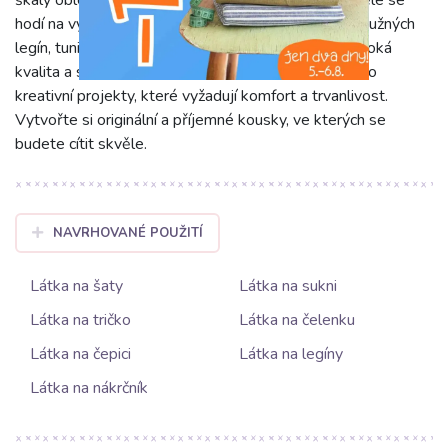
škály oblečení, zejména pro chladnější období. Skvěle se
hodí na výrobu stylových triček, pohodlných šatů, pružných
legín, tunik, mikin nebo dětského oblečení. Jeho vysoká
kvalita a snadná údržba z něj činí oblíbenou volbu pro
kreativní projekty, které vyžadují komfort a trvanlivost.
Vytvořte si originální a příjemné kousky, ve kterých se
budete cítit skvěle.
NAVRHOVANÉ POUŽITÍ
Látka na šaty
Látka na sukni
Látka na tričko
Látka na čelenku
Látka na čepici
Látka na legíny
Látka na nákrčník