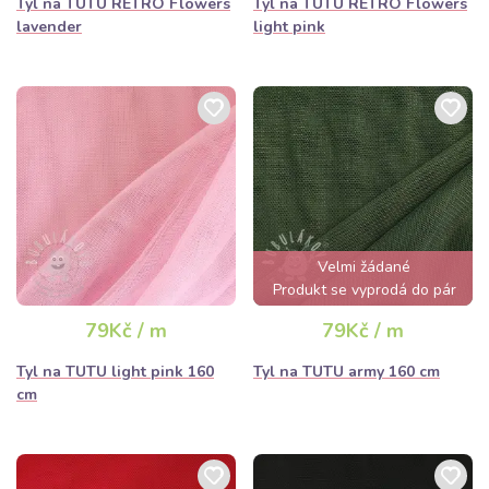
Tyl na TUTU RETRO Flowers
Tyl na TUTU RETRO Flowers
lavender
light pink
Velmi žádané
Produkt se vyprodá do pár
hodin
79Kč / m
79Kč / m
Tyl na TUTU light pink 160
Tyl na TUTU army 160 cm
cm