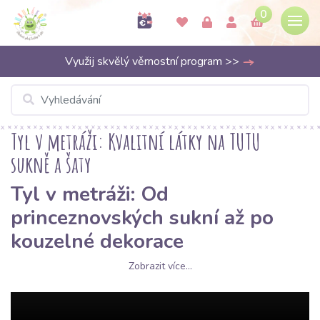
0
Využij skvělý věrnostní program >>
Tyl v metráži: Kvalitní látky na TUTU
sukně a šaty
Tyl v metráži: Od
princeznovských sukní až po
kouzelné dekorace
Zobrazit více...
Hledáte materiál, který dodá vašim projektům objem, lehkost a
špetku magie?
Tyl
je nesmrtelnou klasikou ve světě šití, která
promění každý kousek oblečení v nepřehlédnutelný model. V