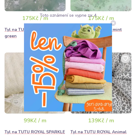
Toto oznámení se vypne za:
3
175Kč / m
175Kč / m
Tyl na TUTU Crystal old
Tyl na TUTU Crystal mint
green
99Kč / m
139Kč / m
Tyl na TUTU ROYAL SPARKLE
Tyl na TUTU ROYAL Animal