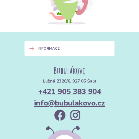
2. Co ušít z tylu: Více než jen
sukně
✨ Móda a společenské události
Sukně typu „Dolly“ a „Tutu“:
Vrstvení je klíčem k úspěchu.
+
Zkombinujte tyl s našimi
ladícími satény
, abyste dosáhli
INFORMACE
dokonalého vzhledu.
Závoje a vlečky:
Pro nevěsty, které hledají lehkost a jemnost.
Bubulákovo
Plesové šaty:
Tyl dodá bohatý objem, aniž by byla sukně příliš
Lužná 2320/6, 927 05 Šala
těžká.
+421 905 383 904
👧 Děti a fantazie
info@bubulakovo.cz
Kostýmy pro princezny a víly:
Stačí pár metrů tylu a gumička v
pase a vykouzlíte radost v dětských očích i bez šití.
Doplňky do vlasů:
Mašle, čelenky nebo ozdobné sponky.
🎀 Dekorace a domov