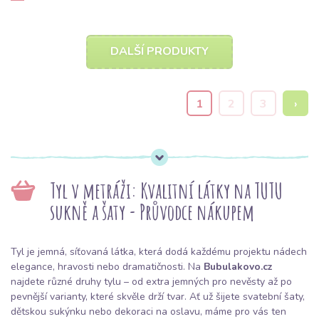
DALŠÍ PRODUKTY
1
2
3
›
Tyl v metráži: Kvalitní látky na TUTU
sukně a šaty - Průvodce nákupem
Tyl je jemná, síťovaná látka, která dodá každému projektu nádech
elegance, hravosti nebo dramatičnosti. Na
Bubulakovo.cz
najdete různé druhy tylu – od extra jemných pro nevěsty až po
pevnější varianty, které skvěle drží tvar. Ať už šijete svatební šaty,
dětskou sukýnku nebo dekoraci na oslavu, máme pro vás ten