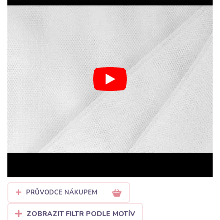
Bubulakovu jsme pro vás připravili bohatý výběr tylů v metráži,
které uspokojí začínající švadlenky i profesionální módní
návrhářky.
Proč si vybrat tyl z Bubulakova?
Naše nabídka zahrnuje různé druhy tylů, které se liší nejen
barvou, ale i tuhostí a povrchovou úpravou:
Tyl na TUTU sukně:
Ideální pro vrstvení, krásně drží tvar a
vytvoří ten pravý bohatý objem pro malé i velké parádnice.
Měkký a jemný tyl:
Skvělý na splývavé svatební a
společenské šaty, závoje nebo jako jemná dekorativní vrstva
na sukně.
Designový tyl se vzory:
Objevte náš
tyl s puntíky
(DOT)
, romantickými srdíčky nebo
třpytivý tyl (Sparkle)
,
který dodá vašim výtvorům luxusní šmrnc.
PRŮVODCE NÁKUPEM
Dekorativní využití:
Tyl není jen na oblečení! Vytvořte z
ZOBRAZIT FILTR PODLE MOTÍV