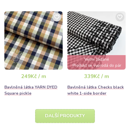
Velmi žádané
Produkt se vyprodá do pár
hodin
249Kč / m
339Kč / m
Bavlněná látka YARN DYED
Bavlněná látka Checks black
Square pickle
white 1-side border
DALŠÍ PRODUKTY