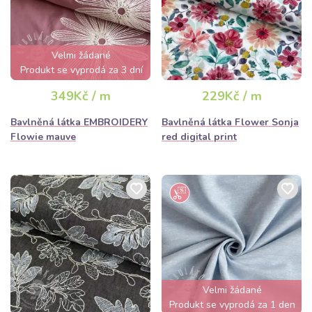
Velmi žádané
Produkt se vyprodá za 3 dní
349Kč / m
229Kč / m
Bavlněná látka EMBROIDERY
Bavlněná látka Flower Sonja
Flowie mauve
red digital print
Velmi žádané
Produkt se vyprodá za 1 den