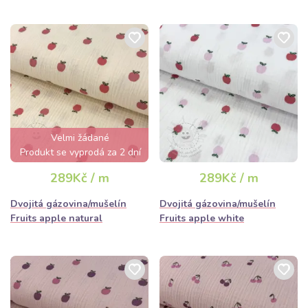
Velmi žádané
Produkt se vyprodá za 2 dní
289Kč / m
289Kč / m
Dvojitá gázovina/mušelín
Dvojitá gázovina/mušelín
Fruits apple natural
Fruits apple white