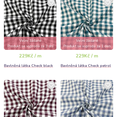
Velmi žádané
Velmi žádané
Produkt se vyprodá za 3 dní
Produkt se vyprodá za 1 den
229Kč / m
229Kč / m
Bavlněná látka Check black
Bavlněná látka Check petrol