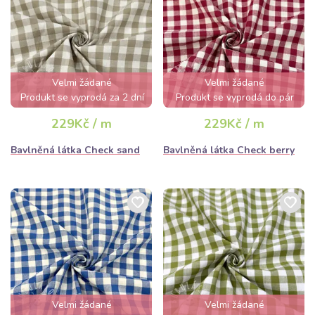
Velmi žádané
Velmi žádané
Produkt se vyprodá za 2 dní
Produkt se vyprodá do pár
hodin
229Kč / m
229Kč / m
Bavlněná látka Check sand
Bavlněná látka Check berry
Velmi žádané
Velmi žádané