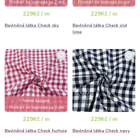
Produkt se vyprodá za 2 dní
Produkt se vyprodá do pár
hodin
229Kč / m
229Kč / m
Bavlněná látka Check sky
Bavlněná látka Check old
lime
Velmi žádané
Produkt se vyprodá za 3 dní
229Kč / m
229Kč / m
Bavlněná látka Check fuchsia
Bavlněná látka Check navy