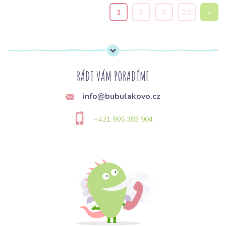
1
2
3
25
›
RÁDI VÁM PORADÍME
info@bubulakovo.cz
+421 905 383 904