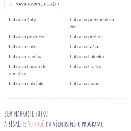
NAVRHOVANÉ POUŽITÍ
Látka na šaty
Látka na podsadák na
židli
Látka na povlečení
Látka na přehoz
Látka na sukni
Látka na tašku
Látka na zavěsy
Látka na halenku
Látka na hnízdo do
Látka na hračky
postýlky
Látka na nákrčník
Látka na ubrus
SEM NAHRAJTE FOTKU
A ZÍSKEJTE
50 bodů
do věrnostního programu