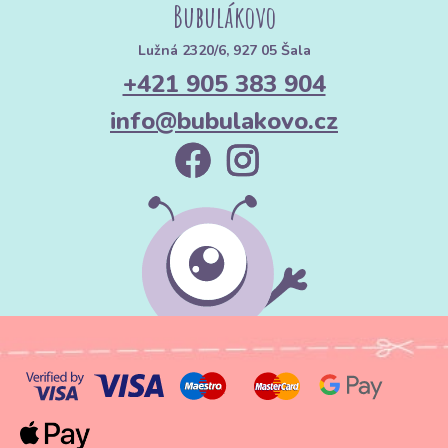
Bubulákovo
Lužná 2320/6, 927 05 Šala
+421 905 383 904
info@bubulakovo.cz