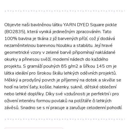
Objevte naši bavlněnou látku YARN DYED Square pickle
(BO2835), která vyniká jedinečným zpracováním. Tato
100% bavlna je tkána z již barvených přízí, což jí dodává
nezaměnitelnou barevnou hloubku a stabilitu. Její hravé
geometrické vzory v zelené barvě připomínají nakládané
okurky a přinesou svěží, moderní nádech do každého
projektu. S gramáží pouhých 85 g/m2 a šířkou 145 cm je
látka ideální pro širokou škálu lehkých oděvních projektů.
Měkký a prodyšný povrch je příjemný na dotek a skvěle se
hodí na letní šaty, košile, halenky, sukně, dětské oblečení
nebo lehké doplňky. Díky své vzdušnosti je perfektní i pro
oživení interiéru formou povlaků na polštáře či lehkých
závěsů. Snadno se s ní pracuje a zaručuje celodenní pohodlí.