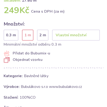
Skladem:
17.60 m
249Kč
Cena s DPH (za m)
Množství:
0.3 m
1 m
2 m
Minimální množství odběru 0.3 m
Přidat do Bubumix-u
Objednať vzorku
Kategorie:
Bavlněné látky
Výrobce:
Bubulákovo s.r.o www.bubulakovo.cz
Složení:
100%CO