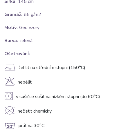
Šířka:
145 cm
Gramáž:
85 g/m2
Motív:
Geo vzory
Barva:
zelená
Ošetrování:
E
žehlit na středním stupni (150°C)
H
nebělit
V
v sušičce sušit na nízkém stupni (do 60°C)
K
nečistit chemicky
g
prát na 30°C