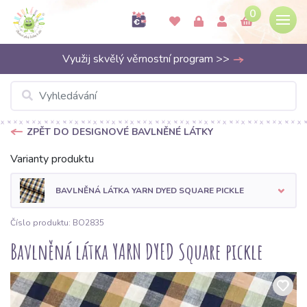
0
Využij skvělý věrnostní program >>
ZPĚT DO DESIGNOVÉ BAVLNĚNÉ LÁTKY
Varianty produktu
BAVLNĚNÁ LÁTKA YARN DYED SQUARE PICKLE
Číslo produktu: BO2835
Bavlněná látka YARN DYED Square pickle