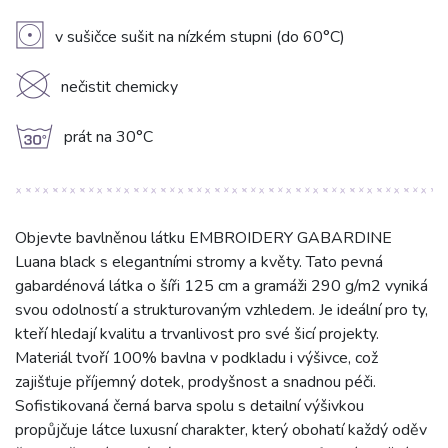
V
v sušičce sušit na nízkém stupni (do 60°C)
K
nečistit chemicky
g
prát na 30°C
Objevte bavlněnou látku EMBROIDERY GABARDINE
Luana black s elegantními stromy a květy. Tato pevná
gabardénová látka o šíři 125 cm a gramáži 290 g/m2 vyniká
svou odolností a strukturovaným vzhledem. Je ideální pro ty,
kteří hledají kvalitu a trvanlivost pro své šicí projekty.
Materiál tvoří 100% bavlna v podkladu i výšivce, což
zajišťuje příjemný dotek, prodyšnost a snadnou péči.
Sofistikovaná černá barva spolu s detailní výšivkou
propůjčuje látce luxusní charakter, který obohatí každý oděv