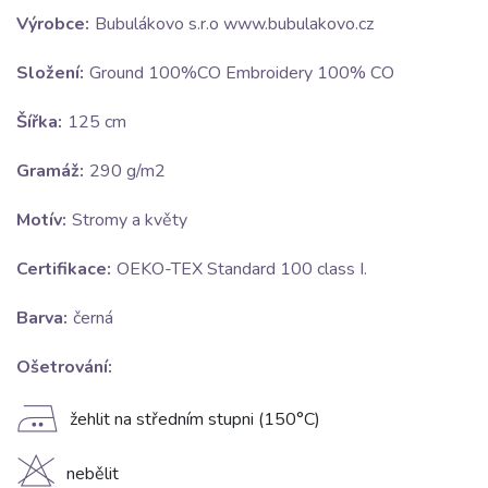
Výrobce:
Bubulákovo s.r.o www.bubulakovo.cz
Složení:
Ground 100%CO Embroidery 100% CO
Šířka:
125 cm
Gramáž:
290 g/m2
Motív:
Stromy a květy
Certifikace:
OEKO-TEX Standard 100 class I.
Barva:
černá
Ošetrování:
E
žehlit na středním stupni (150°C)
H
nebělit