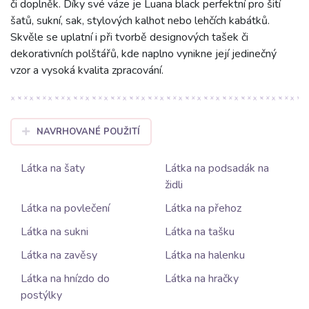
či doplněk. Díky své váze je Luana black perfektní pro šití
šatů, sukní, sak, stylových kalhot nebo lehčích kabátků.
Skvěle se uplatní i při tvorbě designových tašek či
dekorativních polštářů, kde naplno vynikne její jedinečný
vzor a vysoká kvalita zpracování.
NAVRHOVANÉ POUŽITÍ
Látka na šaty
Látka na podsadák na
židli
Látka na povlečení
Látka na přehoz
Látka na sukni
Látka na tašku
Látka na zavěsy
Látka na halenku
Látka na hnízdo do
Látka na hračky
postýlky