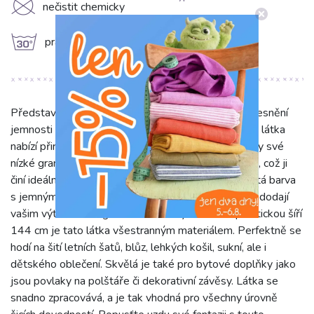
K
nečistit chemicky
g
prát na 30°C
Představujeme bavlněnou látku Check ochre – ztělesnění
jemnosti a pohodlí. Vyrobena ze 100% bavlny, tato látka
nabízí přirozený komfort a je příjemná na dotek. Díky své
nízké gramáži 110 g/m2 je krásně lehká a prodyšná, což ji
činí ideální volbou pro mnoho projektů. Její svěží žlutá barva
s jemným okrovým podtónem a moderní geo vzory dodají
vašim výtvorům originální a radostný vzhled. S praktickou šíří
144 cm je tato látka všestranným materiálem. Perfektně se
hodí na šití letních šatů, blůz, lehkých košil, sukní, ale i
dětského oblečení. Skvělá je také pro bytové doplňky jako
jsou povlaky na polštáře či dekorativní závěsy. Látka se
snadno zpracovává, a je tak vhodná pro všechny úrovně