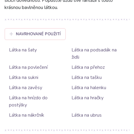
šicích dovedností. Popusťte uzdu své fantazii s touto
krásnou bavlněnou látkou.
NAVRHOVANÉ POUŽITÍ
Látka na šaty
Látka na podsadák na
židli
Látka na povlečení
Látka na přehoz
Látka na sukni
Látka na tašku
Látka na zavěsy
Látka na halenku
Látka na hnízdo do
Látka na hračky
postýlky
Látka na nákrčník
Látka na ubrus