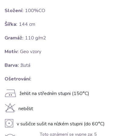
Složení:
100%CO
Šířka:
144 cm
Gramáž:
110 g/m2
Motív:
Geo vzory
Barva:
žlutá
Ošetrování:
E
žehlit na středním stupni (150°C)
H
nebělit
V
v sušičce sušit na nízkém stupni (do 60°C)
Toto oznámení se vypne za:
5