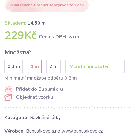
Velmi žádané! Produkt se vyprodá za 1 den
Skladem:
14.50 m
229Kč
Cena s DPH (za m)
Množství:
0.3 m
1 m
2 m
Minimální množství odběru 0.3 m
Přidat do Bubumix-u
Objednať vzorku
Kategorie:
Bavlněné látky
Výrobce:
Bubulákovo s.r.o www.bubulakovo.cz