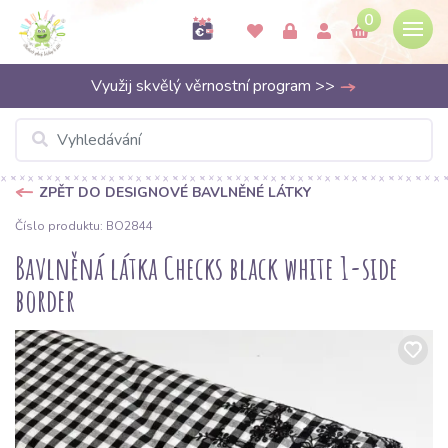
0
Využij skvělý věrnostní program >>
ZPĚT DO DESIGNOVÉ BAVLNĚNÉ LÁTKY
Číslo produktu: BO2844
Bavlněná látka Checks black white 1-side
border