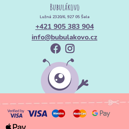
Bubulákovo
Lužná 2320/6, 927 05 Šala
+421 905 383 904
info@bubulakovo.cz