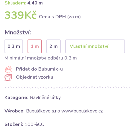
Skladem:
4.40 m
339Kč
Cena s DPH (za m)
Množství:
0.3 m
1 m
2 m
Minimální množství odběru 0.3 m
Přidat do Bubumix-u
Objednať vzorku
Kategorie:
Bavlněné látky
Výrobce:
Bubulákovo s.r.o www.bubulakovo.cz
Složení:
100%CO