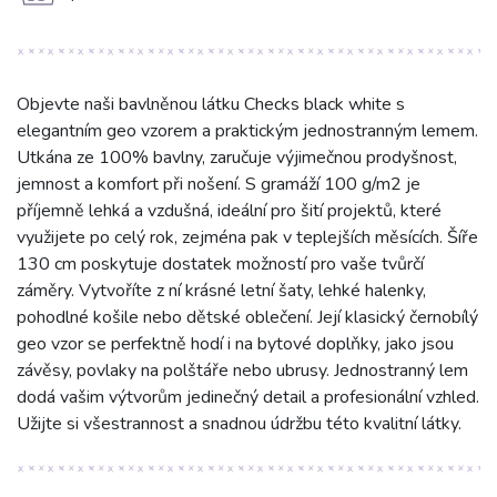
Objevte naši bavlněnou látku Checks black white s
elegantním geo vzorem a praktickým jednostranným lemem.
Utkána ze 100% bavlny, zaručuje výjimečnou prodyšnost,
jemnost a komfort při nošení. S gramáží 100 g/m2 je
příjemně lehká a vzdušná, ideální pro šití projektů, které
využijete po celý rok, zejména pak v teplejších měsících. Šíře
130 cm poskytuje dostatek možností pro vaše tvůrčí
záměry. Vytvoříte z ní krásné letní šaty, lehké halenky,
pohodlné košile nebo dětské oblečení. Její klasický černobílý
geo vzor se perfektně hodí i na bytové doplňky, jako jsou
závěsy, povlaky na polštáře nebo ubrusy. Jednostranný lem
dodá vašim výtvorům jedinečný detail a profesionální vzhled.
Užijte si všestrannost a snadnou údržbu této kvalitní látky.