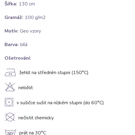
Šířka:
130 cm
Gramáž:
100 g/m2
Motív:
Geo vzory
Barva:
bílá
Ošetrování:
E
žehlit na středním stupni (150°C)
H
nebělit
V
v sušičce sušit na nízkém stupni (do 60°C)
K
nečistit chemicky
g
prát na 30°C