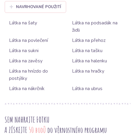
NAVRHOVANÉ POUŽITÍ
Látka na šaty
Látka na podsadák na
židli
Látka na povlečení
Látka na přehoz
Látka na sukni
Látka na tašku
Látka na zavěsy
Látka na halenku
Látka na hnízdo do
Látka na hračky
postýlky
Látka na nákrčník
Látka na ubrus
SEM NAHRAJTE FOTKU
A ZÍSKEJTE
50 bodů
do věrnostního programu