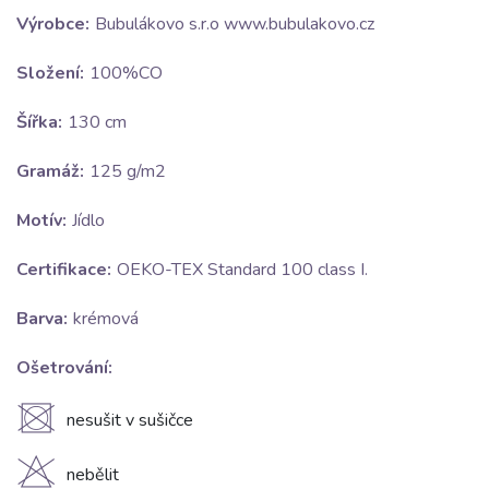
Výrobce:
Bubulákovo s.r.o www.bubulakovo.cz
Složení:
100%CO
Šířka:
130 cm
Gramáž:
125 g/m2
Motív:
Jídlo
Certifikace:
OEKO-TEX Standard 100 class I.
Barva:
krémová
Ošetrování:
U
nesušit v sušičce
H
nebělit