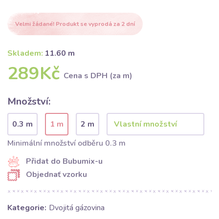
Velmi žádané! Produkt se vyprodá za 2 dní
Skladem:
11.60 m
289Kč
Cena s DPH (za m)
Množství:
0.3 m
1 m
2 m
Minimální množství odběru 0.3 m
Přidat do Bubumix-u
Objednať vzorku
Kategorie:
Dvojitá gázovina