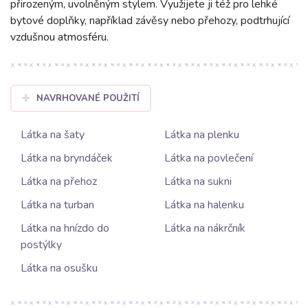
přirozeným, uvolněným stylem. Využijete ji též pro lehké
bytové doplňky, například závěsy nebo přehozy, podtrhující
vzdušnou atmosféru.
NAVRHOVANÉ POUŽITÍ
Látka na šaty
Látka na plenku
Látka na bryndáček
Látka na povlečení
Látka na přehoz
Látka na sukni
Látka na turban
Látka na halenku
Látka na hnízdo do
Látka na nákrčník
postýlky
Látka na osušku