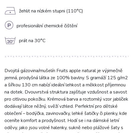
D
žehlit na nízkém stupni (110°C)
L
profesionální chemické čištění
g
prát na 30°C
Dvojitá gázovina/mušelín Fruits apple natural je výjimečně
jemná, prodyšná látka ze 100% bavlny. S gramáží 125 g/m2
a šířkou 130 cm nabízí ideální lehkost a měkkost příjemnou
na dotek. Dvouvrstvá struktura zajišťuje vzdušnost a savost
pro citlivou pokožku. Krémová barva a roztomilý vzor jablíček
dodávají látce něžný, svěží vzhled. Perfektní pro dětské
oblečení – bodýčka, zavinovačky, lehké šatičky či plenky, kde
oceníte komfort a prodyšnost. Hodí se i na dámské letní
oděvy, jako jsou volné halenky, sukně nebo plážové šaty s