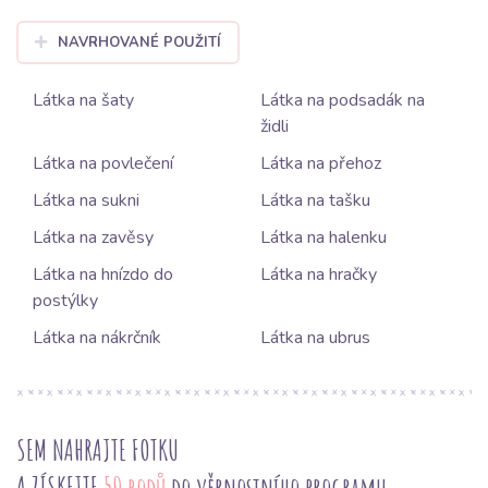
NAVRHOVANÉ POUŽITÍ
Látka na šaty
Látka na podsadák na
židli
Látka na povlečení
Látka na přehoz
Látka na sukni
Látka na tašku
Látka na zavěsy
Látka na halenku
Látka na hnízdo do
Látka na hračky
postýlky
Látka na nákrčník
Látka na ubrus
SEM NAHRAJTE FOTKU
A ZÍSKEJTE
50 bodů
do věrnostního programu