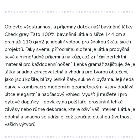
Objevte všestrannost a příjemný dotek naší bavlněné látky
Check grey. Tato 100% bavlněná látka o šířce 144 cm a
gramáži 110 g/m2 je ideální volbou pro širokou škálu šicích
projektů. Díky svému přírodnímu složení je látka prodyšná,
savá a mimořádně příjemná na kůži, což z ní činí perfektní
materiál pro každodenní nošení. Lehká gramáž zajišťuje, že je
látka snadno zpracovatelná a vhodná pro tvorbu oblečení,
jako jsou košile, blůzy, lehké šaty, sukně či pyžama. Její šedá
barva v kombinaci s moderními geometrickými vzory dodává
látce elegantní a nadčasový vzhled. Využít ji můžete i pro
bytové doplňky – povlaky na polštáře, prostírání, lehké
závěsy nebo různé dekorace, které oživí váš interiér. Látka je
odolná a snadno se udržuje, což zaručuje dlouhou životnost
vašich výtvorů.