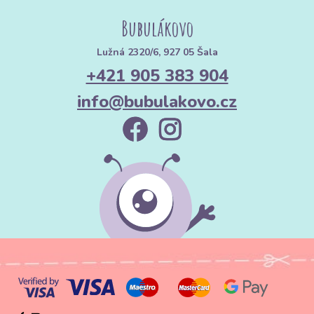
Bubulákovo
Lužná 2320/6, 927 05 Šala
+421 905 383 904
info@bubulakovo.cz