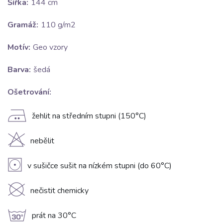
Šířka:
144 cm
Gramáž:
110 g/m2
Motív:
Geo vzory
Barva:
šedá
Ošetrování:
E
žehlit na středním stupni (150°C)
H
nebělit
V
v sušičce sušit na nízkém stupni (do 60°C)
K
nečistit chemicky
g
prát na 30°C