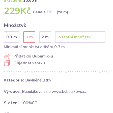
Skladem:
15.60 m
229Kč
Cena s DPH (za m)
Množství:
0.3 m
1 m
2 m
Minimální množství odběru 0.3 m
Přidat do Bubumix-u
Objednať vzorku
Kategorie:
Bavlněné látky
Výrobce:
Bubulákovo s.r.o www.bubulakovo.cz
Složení:
100%CO