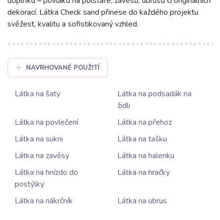
doplňků – povlaků na polštáře, závěsů, ubrusů či originálních
dekorací. Látka Check sand přinese do každého projektu
svěžest, kvalitu a sofistikovaný vzhled.
NAVRHOVANÉ POUŽITÍ
Látka na šaty
Látka na podsadák na
židli
Látka na povlečení
Látka na přehoz
Látka na sukni
Látka na tašku
Látka na zavěsy
Látka na halenku
Látka na hnízdo do
Látka na hračky
postýlky
Látka na nákrčník
Látka na ubrus