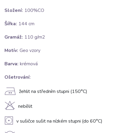
Složení:
100%CO
Šířka:
144 cm
Gramáž:
110 g/m2
Motív:
Geo vzory
Barva:
krémová
Ošetrování:
E
žehlit na středním stupni (150°C)
H
nebělit
V
v sušičce sušit na nízkém stupni (do 60°C)