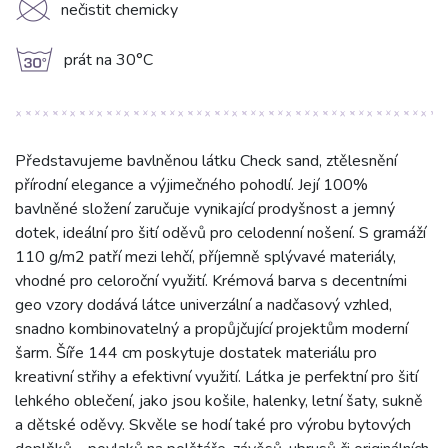
K
nečistit chemicky
g
prát na 30°C
Představujeme bavlněnou látku Check sand, ztělesnění
přírodní elegance a výjimečného pohodlí. Její 100%
bavlněné složení zaručuje vynikající prodyšnost a jemný
dotek, ideální pro šití oděvů pro celodenní nošení. S gramáží
110 g/m2 patří mezi lehčí, příjemně splývavé materiály,
vhodné pro celoroční využití. Krémová barva s decentními
geo vzory dodává látce univerzální a nadčasový vzhled,
snadno kombinovatelný a propůjčující projektům moderní
šarm. Šíře 144 cm poskytuje dostatek materiálu pro
kreativní střihy a efektivní využití. Látka je perfektní pro šití
lehkého oblečení, jako jsou košile, halenky, letní šaty, sukně
a dětské oděvy. Skvěle se hodí také pro výrobu bytových