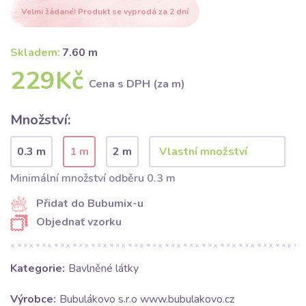
Velmi žádané! Produkt se vyprodá za 2 dní
Skladem:
7.60 m
229Kč
Cena s DPH (za m)
Množství:
0.3 m
1 m
2 m
Minimální množství odběru 0.3 m
Přidat do Bubumix-u
Objednať vzorku
Kategorie:
Bavlněné látky
Výrobce:
Bubulákovo s.r.o www.bubulakovo.cz