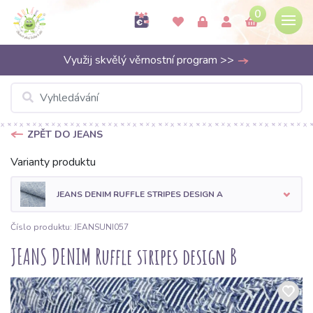
0
Využij skvělý věrnostní program >>
ZPĚT DO JEANS
Varianty produktu
JEANS DENIM RUFFLE STRIPES DESIGN A
Číslo produktu: JEANSUNI057
JEANS DENIM Ruffle stripes design B