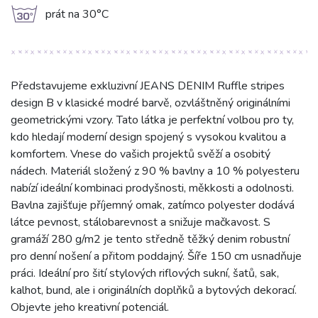
g
prát na 30°C
Představujeme exkluzivní JEANS DENIM Ruffle stripes
design B v klasické modré barvě, ozvláštněný originálními
geometrickými vzory. Tato látka je perfektní volbou pro ty,
kdo hledají moderní design spojený s vysokou kvalitou a
komfortem. Vnese do vašich projektů svěží a osobitý
nádech. Materiál složený z 90 % bavlny a 10 % polyesteru
nabízí ideální kombinaci prodyšnosti, měkkosti a odolnosti.
Bavlna zajišťuje příjemný omak, zatímco polyester dodává
látce pevnost, stálobarevnost a snižuje mačkavost. S
gramáží 280 g/m2 je tento středně těžký denim robustní
pro denní nošení a přitom poddajný. Šíře 150 cm usnadňuje
práci. Ideální pro šití stylových riflových sukní, šatů, sak,
kalhot, bund, ale i originálních doplňků a bytových dekorací.
Objevte jeho kreativní potenciál.