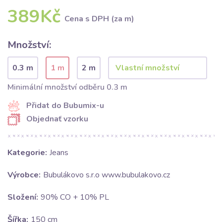
389Kč
Cena s DPH (za m)
Množství:
0.3 m
1 m
2 m
Minimální množství odběru 0.3 m
Přidat do Bubumix-u
Objednať vzorku
Kategorie:
Jeans
Výrobce:
Bubulákovo s.r.o www.bubulakovo.cz
Složení:
90% CO + 10% PL
Šířka:
150 cm