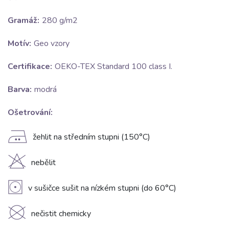
Gramáž:
280 g/m2
Motív:
Geo vzory
Certifikace:
OEKO-TEX Standard 100 class I.
Barva:
modrá
Ošetrování:
E
žehlit na středním stupni (150°C)
H
nebělit
V
v sušičce sušit na nízkém stupni (do 60°C)
K
nečistit chemicky