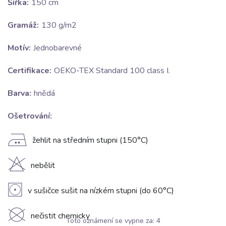
Šířka:
150 cm
Gramáž:
130 g/m2
Motív:
Jednobarevné
Certifikace:
OEKO-TEX Standard 100 class I.
Barva:
hnědá
Ošetrování:
E
žehlit na středním stupni (150°C)
H
nebělit
V
v sušičce sušit na nízkém stupni (do 60°C)
K
nečistit chemicky
Toto oznámení se vypne za:
3