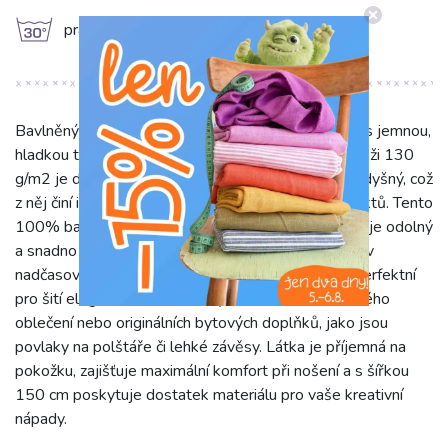
g
prát na 30°C
Bavlněný popelín v odstínu hnědé je klasická látka s jemnou,
hladkou texturou a příjemným omakem. Díky gramáži 130
g/m2 je dostatečně pevný, ale zároveň lehký a prodyšný, což
z něj činí ideální volbu pro širokou škálu šicích projektů. Tento
100% bavlněný popelín se pyšní vysokou kvalitou, je odolný
a snadno se udržuje. Jeho jednobarevné provedení v
nadčasové hnědé barvě se snadno kombinuje. Je perfektní
pro šití elegantních košil, lehkých šatů, sukní, dětského
oblečení nebo originálních bytových doplňků, jako jsou
povlaky na polštáře či lehké závěsy. Látka je příjemná na
pokožku, zajišťuje maximální komfort při nošení a s šířkou
150 cm poskytuje dostatek materiálu pro vaše kreativní
nápady.