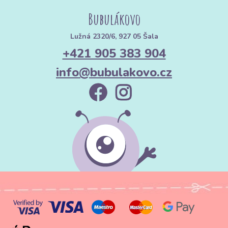
Bubulákovo
Lužná 2320/6, 927 05 Šala
+421 905 383 904
info@bubulakovo.cz