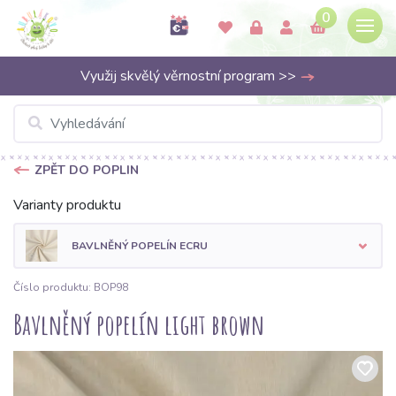
0
Využij skvělý věrnostní program >>
ZPĚT DO POPLIN
Varianty produktu
BAVLNĚNÝ POPELÍN ECRU
Číslo produktu: BOP98
Bavlněný popelín light brown