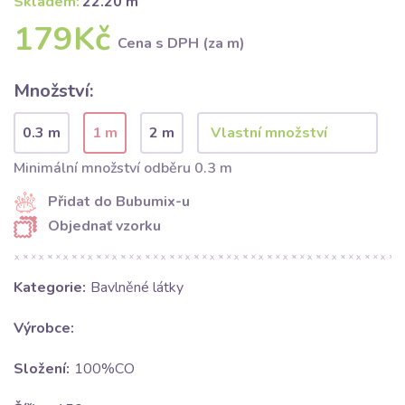
Skladem:
22.20 m
179Kč
Cena s DPH (za m)
Množství:
0.3 m
1 m
2 m
Minimální množství odběru 0.3 m
Přidat do Bubumix-u
Objednať vzorku
Kategorie:
Bavlněné látky
Výrobce:
Složení:
100%CO