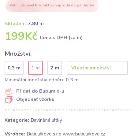
Velmi žádané! Produkt se vyprodá do pár hodin
Skladem:
7.80 m
199Kč
Cena s DPH (za m)
Množství:
0.3 m
1 m
2 m
Minimální množství odběru 0.3 m
Přidat do Bubumix-u
Objednať vzorku
Kategorie:
Bavlněné látky
Výrobce:
Bubulákovo s.r.o www.bubulakovo.cz