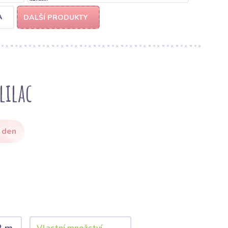
A
DALŠÍ PRODUKTY
lilac
 den