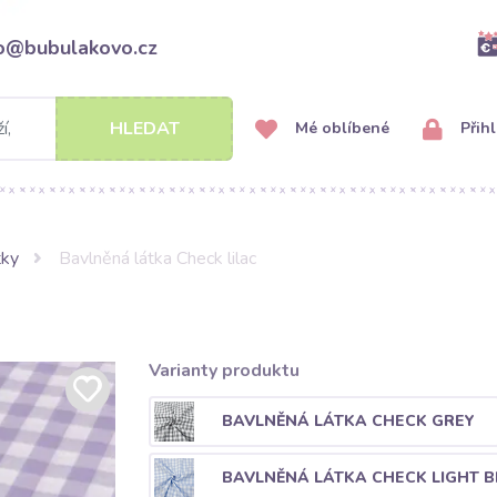
fo@bubulakovo.cz
HLEDAT
Mé oblíbené
Přihl
tky
Bavlněná látka Check lilac
Varianty produktu
BAVLNĚNÁ LÁTKA CHECK GREY
BAVLNĚNÁ LÁTKA CHECK LIGHT B