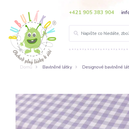
+421 905 383 904
in
Domů
Bavlněné látky
Designové bavlněné lá