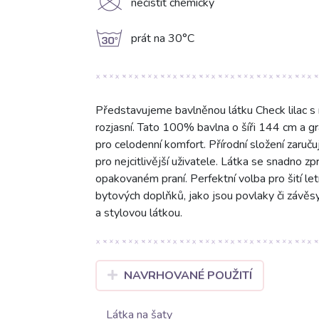
K
nečistit chemicky
g
prát na 30°C
Představujeme bavlněnou látku Check lilac s 
rozjasní. Tato 100% bavlna o šíři 144 cm a g
pro celodenní komfort. Přírodní složení zaruču
pro nejcitlivější uživatele. Látka se snadno zp
opakovaném praní. Perfektní volba pro šití let
bytových doplňků, jako jsou povlaky či závěsy.
a stylovou látkou.
NAVRHOVANÉ POUŽITÍ
Látka na šaty