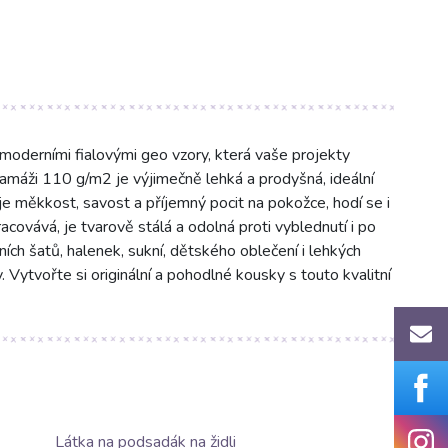
moderními fialovými geo vzory, která vaše projekty
ramáži 110 g/m2 je výjimečně lehká a prodyšná, ideální
je měkkost, savost a příjemný pocit na pokožce, hodí se i
racovává, je tvarově stálá a odolná proti vyblednutí i po
ních šatů, halenek, sukní, dětského oblečení i lehkých
 Vytvořte si originální a pohodlné kousky s touto kvalitní
Látka na podsadák na židli