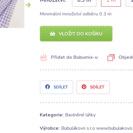
0.3 m
1 m
Minimální množství odběru 0.3 m
VLOŽIT DO KOŠÍKU
Přidat do Bubumix-u
Objed
SDÍLET
SDÍLET
Kategorie:
Bavlněné látky
Výrobce:
Bubulákovo s.r.o www.bubulakovo.