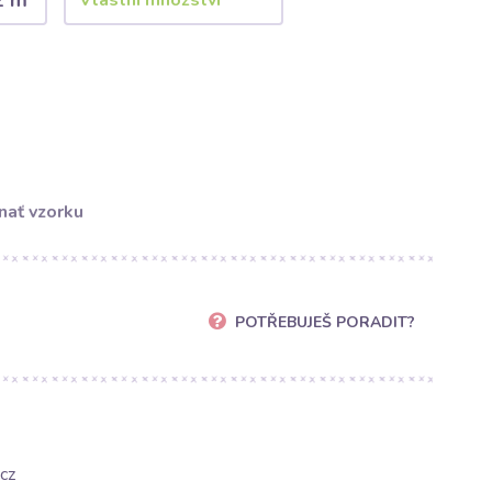
2 m
nať vzorku
POTŘEBUJEŠ PORADIT?
cz