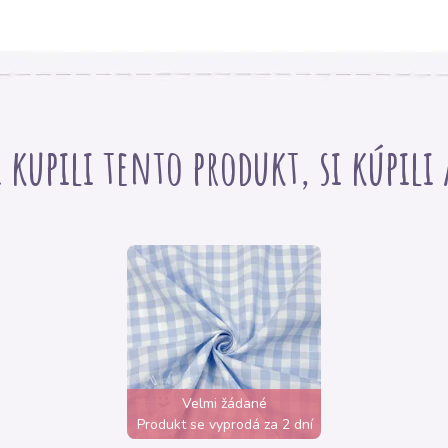
i kupili tento produkt, si kúpili
Velmi žádané
Produkt se vyprodá za 2 dní