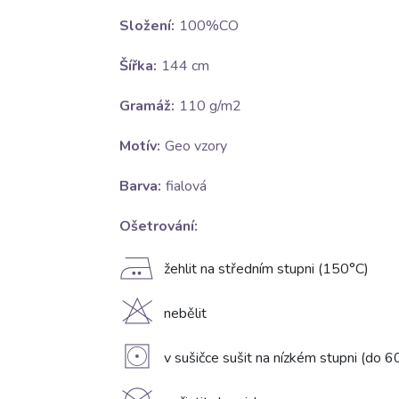
Složení:
100%CO
Šířka:
144 cm
Gramáž:
110 g/m2
Motív:
Geo vzory
Barva:
fialová
Ošetrování:
E
žehlit na středním stupni (150°C)
H
nebělit
V
v sušičce sušit na nízkém stupni (do 6