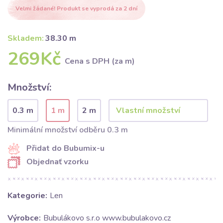
Velmi žádané! Produkt se vyprodá za 2 dní
Skladem:
38.30 m
269Kč
Cena s DPH (za m)
Množství:
0.3 m
1 m
2 m
Minimální množství odběru 0.3 m
Přidat do Bubumix-u
Objednať vzorku
Kategorie:
Len
Výrobce:
Bubulákovo s.r.o www.bubulakovo.cz