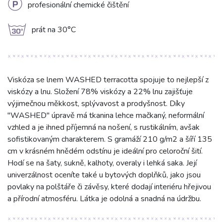
L
profesionální chemické čištění
g
prát na 30°C
Viskóza se lnem WASHED terracotta spojuje to nejlepší z
viskózy a lnu. Složení 78% viskózy a 22% lnu zajišťuje
výjimečnou měkkost, splývavost a prodyšnost. Díky
"WASHED" úpravě má tkanina lehce mačkaný, neformální
vzhled a je ihned příjemná na nošení, s rustikálním, avšak
sofistikovaným charakterem. S gramáží 210 g/m2 a šíří 135
cm v krásném hnědém odstínu je ideální pro celoroční šití.
Hodí se na šaty, sukně, kalhoty, overaly i lehká saka. Její
univerzálnost oceníte také u bytových doplňků, jako jsou
povlaky na polštáře či závěsy, které dodají interiéru hřejivou
a přírodní atmosféru. Látka je odolná a snadná na údržbu.