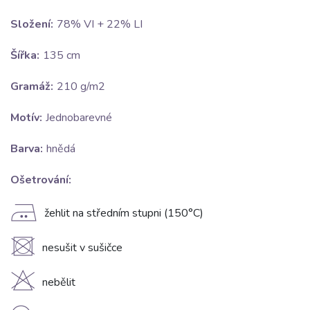
Složení:
78% VI + 22% LI
Šířka:
135 cm
Gramáž:
210 g/m2
Motív:
Jednobarevné
Barva:
hnědá
Ošetrování:
E
žehlit na středním stupni (150°C)
U
nesušit v sušičce
H
nebělit