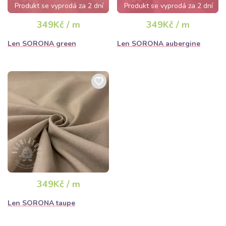
Produkt se vyprodá za 2 dní
Produkt se vyprodá za 2 dní
349Kč / m
349Kč / m
Len SORONA green
Len SORONA aubergine
349Kč / m
Len SORONA taupe