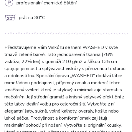
L
profesionální chemické čištění
g
prát na 30°C
Představujeme Vám Viskózu se lnem WASHED v syté
tmavě zelené barvě. Tato jednobarevná tkanina (78%
viskóza, 22% len) s gramáží 210 g/m2 a šířkou 135 cm
spojuje jemnost a splývavost viskózy s přirozenou texturou
a odolností lnu. Speciální úprava „WASHED“ dodává látce
mimořádnou poddajnost, příjemný omak a moderní, lehce
zmačkaný vzhled, který je stylový a minimalizuje starosti s
mačkáním. Její střední gramáž a krásný splývavý efekt činí z
této látky ideální volbu pro celoroční šití. Vytvoříte z ní
elegantní šaty, sukně, volné kalhoty, overaly, košile nebo
lehké sáčka. Prodyšnost a komfortní omak zajišťují
maximální pohodlí při nošení. Vytvořte si originální kousky,