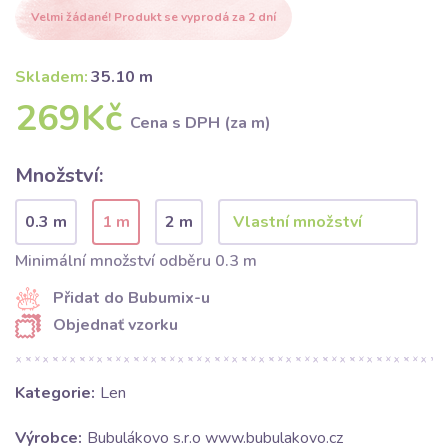
Velmi žádané! Produkt se vyprodá za 2 dní
Skladem:
35.10 m
269Kč
Cena s DPH (za m)
Množství:
0.3 m
1 m
2 m
Minimální množství odběru 0.3 m
Přidat do Bubumix-u
Objednať vzorku
Kategorie:
Len
Výrobce:
Bubulákovo s.r.o www.bubulakovo.cz