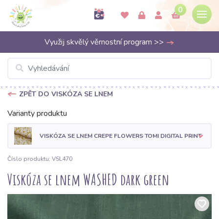
0
Využij skvělý věrnostní program >>
ZPĚT DO VISKÓZA SE LNEM
Varianty produktu
VISKÓZA SE LNEM CREPE FLOWERS TOMI DIGITAL PRINT
Číslo produktu: VSL470
Viskóza se lnem WASHED dark green