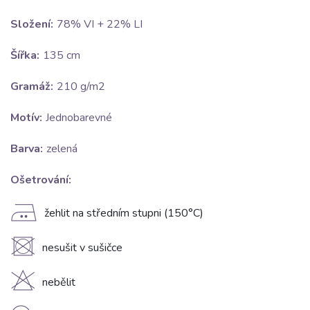
Složení:
78% VI + 22% LI
Šířka:
135 cm
Gramáž:
210 g/m2
Motív:
Jednobarevné
Barva:
zelená
Ošetrování:
E
žehlit na středním stupni (150°C)
U
nesušit v sušičce
H
nebělit