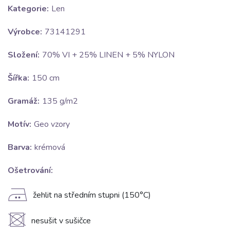
Kategorie:
Len
Výrobce:
73141291
Složení:
70% VI + 25% LINEN + 5% NYLON
Šířka:
150 cm
Gramáž:
135 g/m2
Motív:
Geo vzory
Barva:
krémová
Ošetrování:
E
žehlit na středním stupni (150°C)
U
nesušit v sušičce