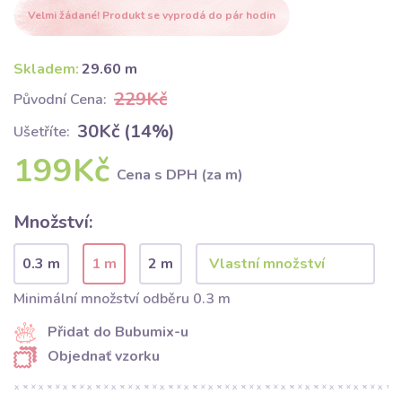
Velmi žádané! Produkt se vyprodá do pár hodin
Skladem:
29.60 m
229Kč
Původní Cena:
30Kč (14%)
Ušetříte:
199Kč
Cena s DPH (za m)
Množství:
0.3 m
1 m
2 m
Minimální množství odběru 0.3 m
Přidat do Bubumix-u
Objednať vzorku