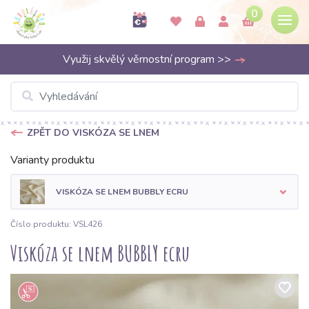
0
Využij skvělý věrnostní program >>
ZPĚT DO VISKÓZA SE LNEM
Varianty produktu
VISKÓZA SE LNEM BUBBLY ECRU
Číslo produktu: VSL426
Viskóza se lnem BUBBLY ecru