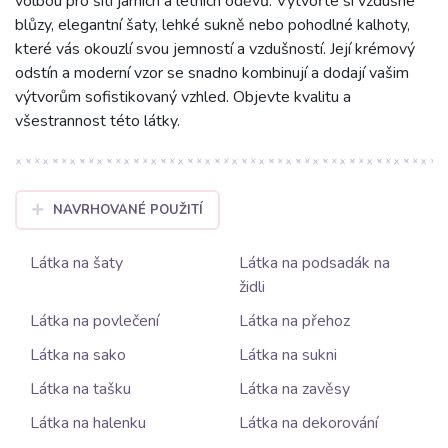
volbou pro šití jarních a letních oděvů. Vytvořte si vzdušné
blůzy, elegantní šaty, lehké sukně nebo pohodlné kalhoty,
které vás okouzlí svou jemností a vzdušností. Její krémový
odstín a moderní vzor se snadno kombinují a dodají vašim
výtvorům sofistikovaný vzhled. Objevte kvalitu a
všestrannost této látky.
NAVRHOVANÉ POUŽITÍ
Látka na šaty
Látka na podsadák na
židli
Látka na povlečení
Látka na přehoz
Látka na sako
Látka na sukni
Látka na tašku
Látka na zavěsy
Látka na halenku
Látka na dekorování