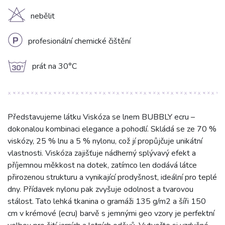
H
nebělit
L
profesionální chemické čištění
g
prát na 30°C
Představujeme látku Viskóza se lnem BUBBLY ecru –
dokonalou kombinaci elegance a pohodlí. Skládá se ze 70 %
viskózy, 25 % lnu a 5 % nylonu, což jí propůjčuje unikátní
vlastnosti. Viskóza zajišťuje nádherný splývavý efekt a
příjemnou měkkost na dotek, zatímco len dodává látce
přirozenou strukturu a vynikající prodyšnost, ideální pro teplé
dny. Přídavek nylonu pak zvyšuje odolnost a tvarovou
stálost. Tato lehká tkanina o gramáži 135 g/m2 a šíři 150
cm v krémové (ecru) barvě s jemnými geo vzory je perfektní