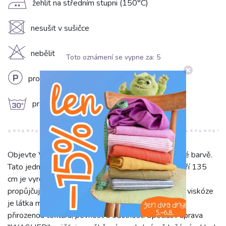
E
žehlit na středním stupni (150°C)
U
nesušit v sušičce
H
nebělit
Toto oznámení se vypne za:
5
L
profesionální chemické čištění
g
prát na 30°C
Objevte Viskózu se lnem WASHED v krásné hnědé barvě.
Tato jednobarevná tkanina s gramáží 210 g/m2 a šíří 135
cm je vyrobena ze 78 % viskózy a 22 % lnu, což jí
propůjčuje jedinečné vlastnosti z obou vláken. Díky viskóze
je látka měkká, prodyšná a splývavá. Len jí dodává
přirozenou texturu, pevnost a odolnost. Speciální úprava