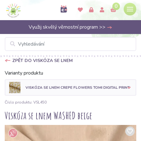
0
Využij skvělý věrnostní program >>
ZPĚT DO VISKÓZA SE LNEM
Varianty produktu
VISKÓZA SE LNEM CREPE FLOWERS TOMI DIGITAL PRINT
Číslo produktu: VSL450
Viskóza se lnem WASHED beige