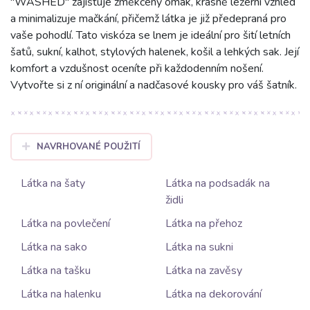
"WASHED" zajišťuje změkčený omak, krásně ležérní vzhled
a minimalizuje mačkání, přičemž látka je již předepraná pro
vaše pohodlí. Tato viskóza se lnem je ideální pro šití letních
šatů, sukní, kalhot, stylových halenek, košil a lehkých sak. Její
komfort a vzdušnost oceníte při každodenním nošení.
Vytvořte si z ní originální a nadčasové kousky pro váš šatník.
NAVRHOVANÉ POUŽITÍ
Látka na šaty
Látka na podsadák na
židli
Látka na povlečení
Látka na přehoz
Látka na sako
Látka na sukni
Látka na tašku
Látka na zavěsy
Látka na halenku
Látka na dekorování