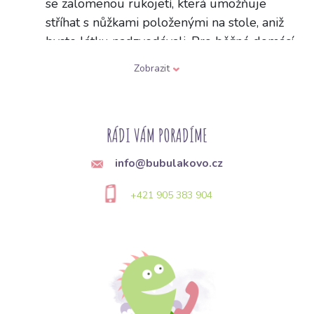
se zalomenou rukojetí, která umožňuje
stříhat s nůžkami položenými na stole, aniž
byste látku nadzvedávali. Pro běžné domácí
šití postačí délka přibližně 20–25 cm. Kvalitní
Zobrazit
ocelové čepele stříhají přesně a hladce i více
vrstev najednou.
Q:
Jaký je rozdíl mezi krejčovskými a běžnými
RÁDI VÁM PORADÍME
nůžkami?
info@bubulakovo.cz
A:
Krejčovské nůžky mají delší a ostřejší
čepele a často zalomenou rukojeť, takže
+421 905 383 904
stříhají látku čistě a přesně i ve více vrstvách.
Běžné kancelářské nůžky mají kratší čepele a
látku spíše trhají, než stříhají, čímž vznikají
nerovné okraje a třepení. Proto se na šití
vyplatí mít vyhrazené samostatné krejčovské
nůžky.