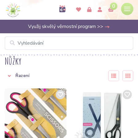
0
Využij skvělý věrnostní program >>
Nůžky
Řazení