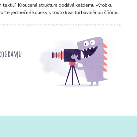
h textilií. Kroucená struktura dodává každému výrobku
vořte jedinečné kousky s touto kvalitní bavlněnou šňůrou.
programu