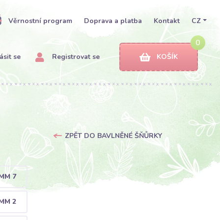
Věrnostní program
Doprava a platba
Kontakt
CZ
0
ásit se
Registrovat se
KOŠÍK
ZPĚT DO BAVLNĚNÉ ŠŇŮRKY
MM 7
MM 2