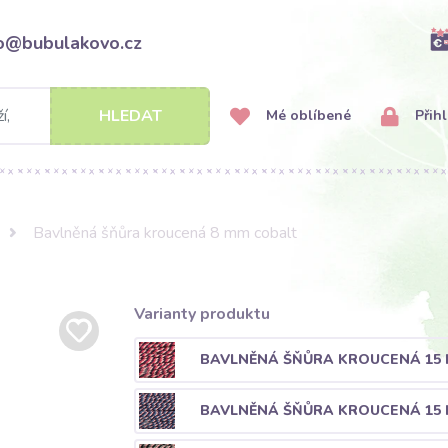
fo@bubulakovo.cz
HLEDAT
Mé oblíbené
Přihl
Bavlněná šňůra kroucená 8 mm cobalt
Varianty produktu
BAVLNĚNÁ ŠŇŮRA KROUCENÁ 15 
BAVLNĚNÁ ŠŇŮRA KROUCENÁ 15 