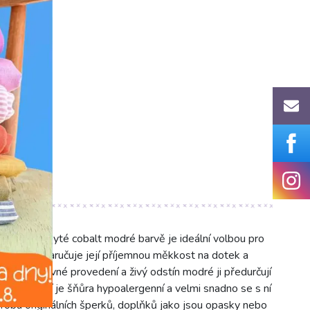
cz
(8 mm) v syté cobalt modré barvě je ideální volbou pro
vlny, což zaručuje její příjemnou měkkost na dotek a
 jednobarevné provedení a živý odstín modré ji předurčují
nímu složení je šňůra hypoalergenní a velmi snadno se s ní
ýrobu originálních šperků, doplňků jako jsou opasky nebo