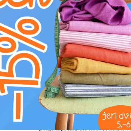
Kategorie:
Galanterie
Výrobce:
Bubulákovo s.r.o www.bubulakovo.
Složení:
100%CO
Šířka:
0.8 cm
Motív:
Jednobarevné
Barva:
modrá
Naše bavlněná kroucená šňůra o šířce 0.8 cm 
vaše tvůrčí projekty. Vyrobena je ze 100% ba
současně výjimečnou pevnost a odolnost. Její
pro elegantní a moderní aplikace. Díky přírod
pracuje. Je perfektní pro techniky macramé, v