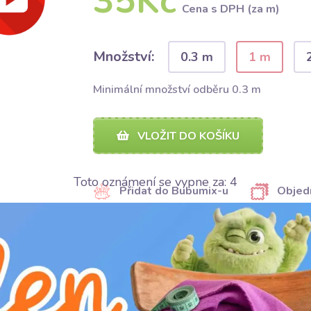
35Kč
Cena s DPH (za m)
Množství:
0.3 m
1 m
Minimální množství odběru 0.3 m
VLOŽIT DO KOŠÍKU
Toto oznámení se vypne za:
3
Přidat do Bubumix-u
Objed
SDÍLET
SDÍLET