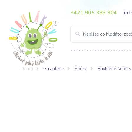
+421 905 383 904
in
Domů
Galanterie
Šňůry
Bavlněné šňůrky