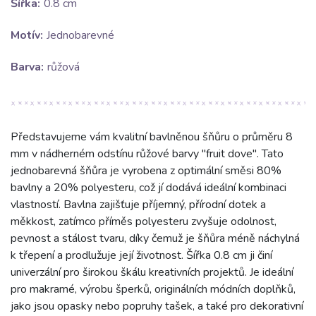
Šířka:
0.8 cm
Motív:
Jednobarevné
Barva:
růžová
Představujeme vám kvalitní bavlněnou šňůru o průměru 8
mm v nádherném odstínu růžové barvy "fruit dove". Tato
jednobarevná šňůra je vyrobena z optimální směsi 80%
bavlny a 20% polyesteru, což jí dodává ideální kombinaci
vlastností. Bavlna zajišťuje příjemný, přírodní dotek a
měkkost, zatímco příměs polyesteru zvyšuje odolnost,
pevnost a stálost tvaru, díky čemuž je šňůra méně náchylná
k třepení a prodlužuje její životnost. Šířka 0.8 cm ji činí
univerzální pro širokou škálu kreativních projektů. Je ideální
pro makramé, výrobu šperků, originálních módních doplňků,
jako jsou opasky nebo popruhy tašek, a také pro dekorativní