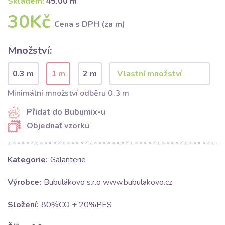
Skladem:
45.00 m
30Kč
Cena s DPH (za m)
Množství:
0.3 m
1 m
2 m
Minimální množství odběru 0.3 m
Přidat do Bubumix-u
Objednať vzorku
Kategorie:
Galanterie
Výrobce:
Bubulákovo s.r.o www.bubulakovo.cz
Složení:
80%CO + 20%PES