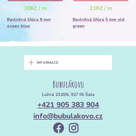
30Kč / m
21Kč / m
Bavlněná šňůra 8 mm
Bavlněná šňůra 5 mm old
ocean blue
green
+
INFORMACE
Bubulákovo
Lužná 2320/6, 927 05 Šala
+421 905 383 904
info@bubulakovo.cz