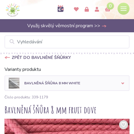
0
Využij skvělý věrnostní program >>
ZPĚT DO BAVLNĚNÉ ŠŇŮRKY
Varianty produktu
BAVLNĚNÁ ŠŇŮRA 8 MM WHITE
Číslo produktu: 339-1179
Bavlněná šňůra 8 mm fruit dove