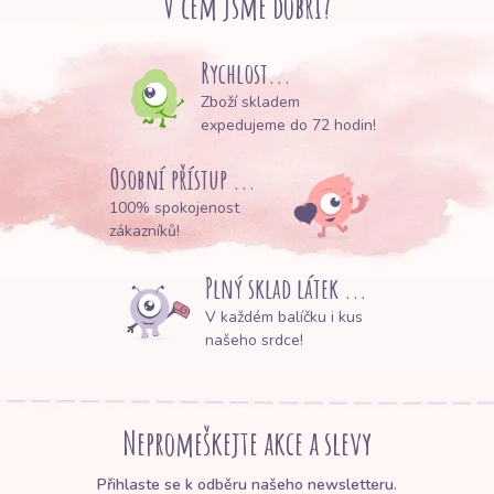
V čem jsme dobří?
Rychlost...
Zboží skladem
expedujeme do 72 hodin!
Osobní přístup ...
100% spokojenost
zákazníků!
Plný sklad látek ...
V každém balíčku i kus
našeho srdce!
Nepromeškejte akce a slevy
Přihlaste se k odběru našeho newsletteru.