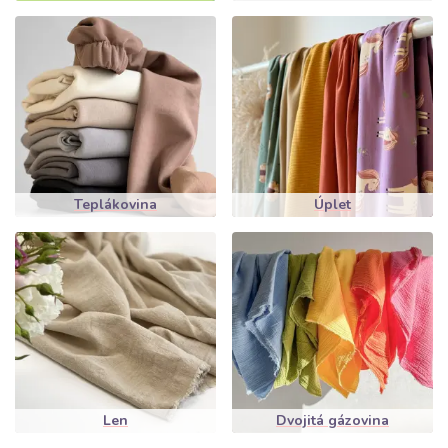
Teplákovina
Úplet
Len
Dvojitá gázovina