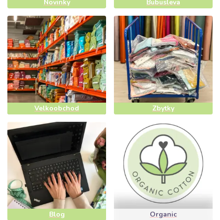
Novinky
Bubusleva
Velkoobchod
Zbytky
Blog
Organic