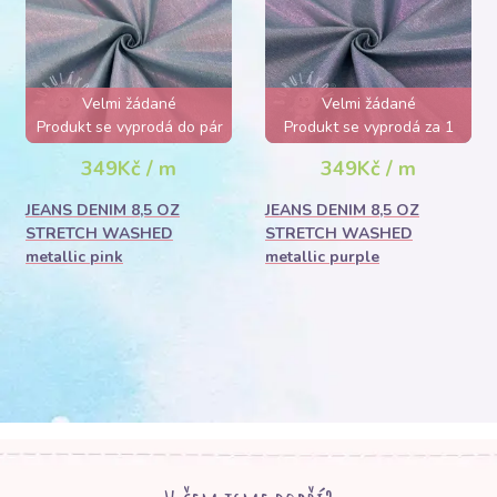
Velmi žádané
Velmi žádané
Produkt se vyprodá do pár
Produkt se vyprodá za 1
hodin
den
349Kč / m
349Kč / m
JEANS DENIM 8,5 OZ
JEANS DENIM 8,5 OZ
STRETCH WASHED
STRETCH WASHED
metallic pink
metallic purple