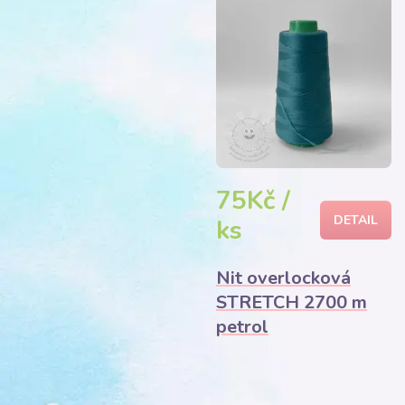
75Kč /
DETAIL
ks
Nit overlocková
STRETCH 2700 m
petrol