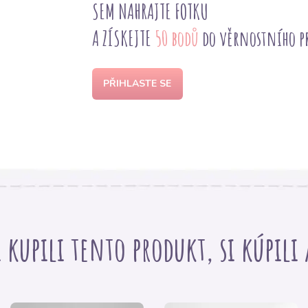
SEM NAHRAJTE FOTKU
A ZÍSKEJTE
50 bodů
do věrnostního 
PŘIHLASTE SE
i kupili tento produkt, si kúpili