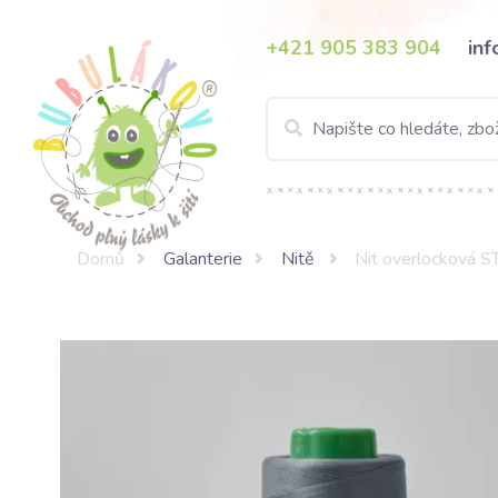
+421 905 383 904
in
Domů
Galanterie
Nitě
Nit overlocková 