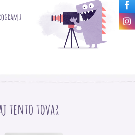
programu
 aj tento tovar