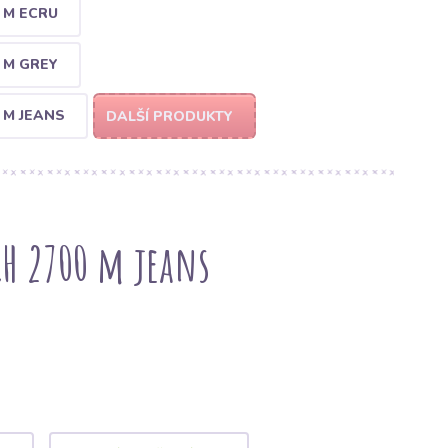
 M ECRU
 M GREY
 M JEANS
DALŠÍ PRODUKTY
CH 2700 m jeans