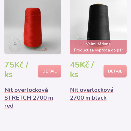
Velmi žádané
Produkt se vyprodá do pár
hodin
75Kč /
45Kč /
DETAIL
DETAIL
ks
ks
Nit overlocková
Nit overlocková
STRETCH 2700 m
2700 m black
red