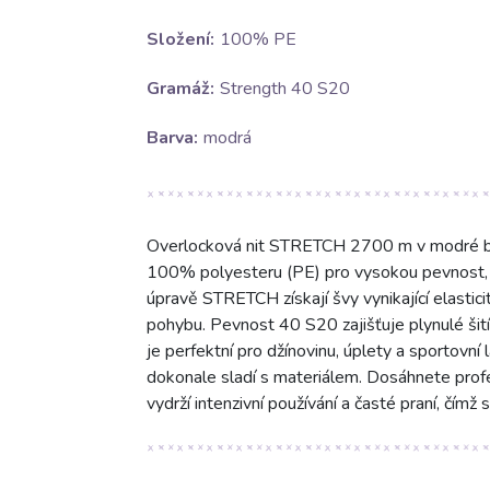
Složení:
100% PE
Gramáž:
Strength 40 S20
Barva:
modrá
Overlocková nit STRETCH 2700 m v modré barv
100% polyesteru (PE) pro vysokou pevnost, s
úpravě STRETCH získají švy vynikající elastic
pohybu. Pevnost 40 S20 zajišťuje plynulé šití 
je perfektní pro džínovinu, úplety a sportovní 
dokonale sladí s materiálem. Dosáhnete profe
vydrží intenzivní používání a časté praní, čímž 