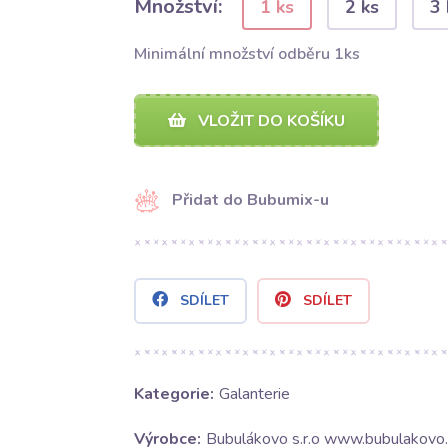
Množství:
1 ks
2 ks
3 
Minimální množství odběru 1ks
VLOŽIT DO KOŠÍKU
Přidat do Bubumix-u
SDÍLET
SDÍLET
Kategorie:
Galanterie
Výrobce:
Bubulákovo s.r.o www.bubulakovo.