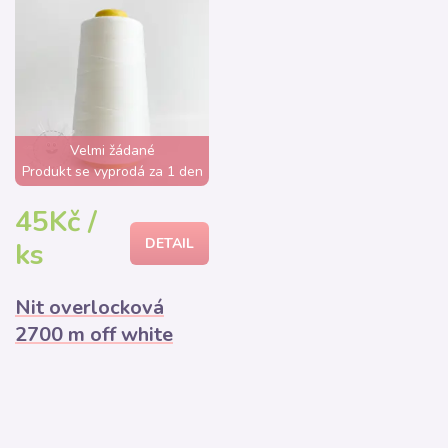
Velmi žádané
Produkt se vyprodá za 1 den
45Kč /
DETAIL
ks
Nit overlocková
2700 m off white