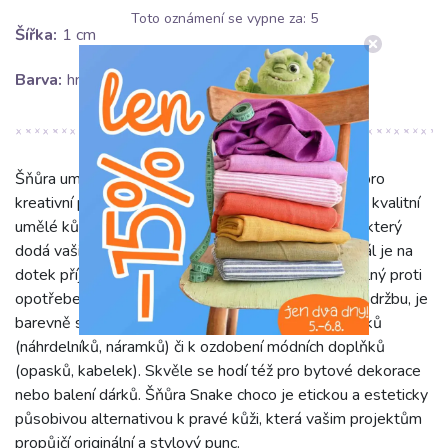
Toto oznámení se vypne za:
5
Šířka:
1 cm
Barva:
hnědá
Šňůra umělá kůže Snake choco je odolný materiál pro
kreativní projekty. Tato hnědá šňůra (1 cm široká), z kvalitní
umělé kůže, nabízí realistickou imitaci hadího vzoru, který
dodá vašim výrobkům sofistikovaný vzhled. Materiál je na
dotek příjemný, poddajný, avšak velmi pevný a odolný proti
opotřebení. Zaručuje dlouhou životnost a snadnou údržbu, je
barevně stálý a drží tvar. Využijte ji pro tvorbu šperků
(náhrdelníků, náramků) či k ozdobení módních doplňků
(opasků, kabelek). Skvěle se hodí též pro bytové dekorace
nebo balení dárků. Šňůra Snake choco je etickou a esteticky
působivou alternativou k pravé kůži, která vašim projektům
propůjčí originální a stylový punc.