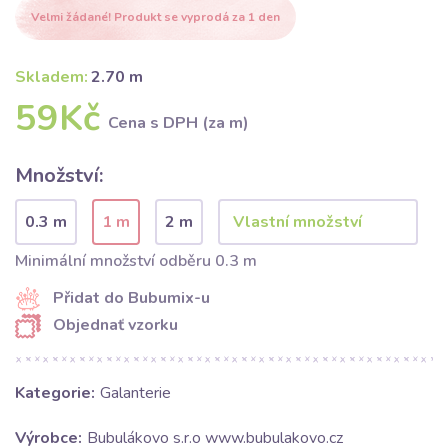
Velmi žádané! Produkt se vyprodá za 1 den
Skladem:
2.70 m
59Kč
Cena s DPH (za m)
Množství:
0.3 m
1 m
2 m
Minimální množství odběru 0.3 m
Přidat do Bubumix-u
Objednať vzorku
Kategorie:
Galanterie
Výrobce:
Bubulákovo s.r.o www.bubulakovo.cz