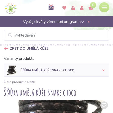
0
Využij skvělý věrnostní program >>
ZPĚT DO UMĚLÁ KŮŽE
Varianty produktu
ŠŇŮRA UMĚLÁ KŮŽE SNAKE CHOCO
Číslo produktu: 43991
Šňůra umělá kůže Snake choco